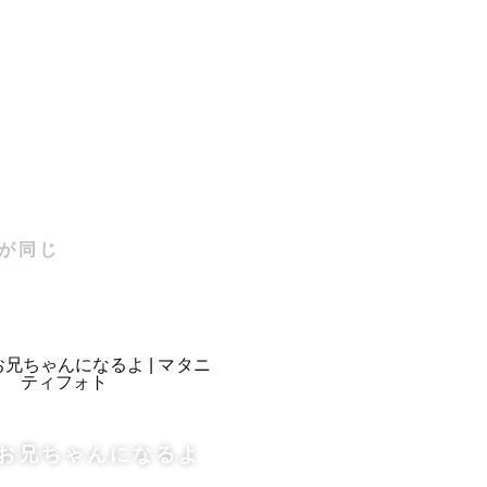
います📸

が同じ


お兄ちゃんになるよ