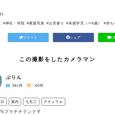
11
三
#神社・寺院
#家族写真
#お宮参り
#未就学児（〜6歳）
#赤ち
ツイート
シェア
L
この撮影をしたカメラマン
ぷりん
381件
60件
生日
屋内
七五三
ナチュラル
%プラチナランク🏅 
