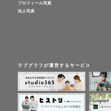
プロフィール写真
法人写真
🌸 ぷりんの
兵庫県出身
中学・高校
っかけに「
育学科で学
大学卒業後
ラブグラフが運営するサービス
📸 フォト
写真を本格
撮る程度で
写真の魅力