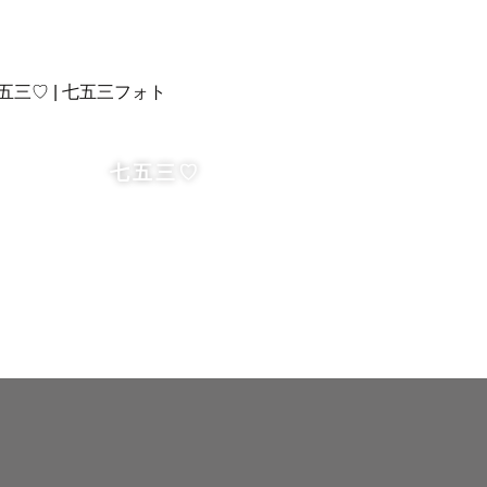
七五三♡
す！


