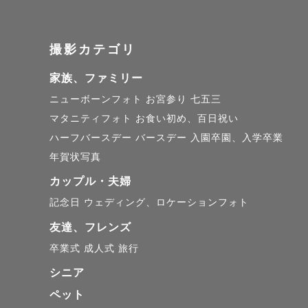
午前枠：8:
午後枠：13:
撮影カテゴリ
とさせてい
家族、ファミリー
1件目から
ニューボーンフォト
お宮参り
七五三
更をお願い
マタニティフォト
お食い初め、百日祝い
ハーフバースデー
バースデー
入園卒園、入学卒業
最寄り駅か
年賀状写真
その際タク
カップル・夫婦
記念日
ウェディング、ロケーションフォト
はじめまし
友達、フレンズ
す。

卒業式
成人式
旅行
“ぷりん”
シニア
いるアイド
ペット
しい雰囲気