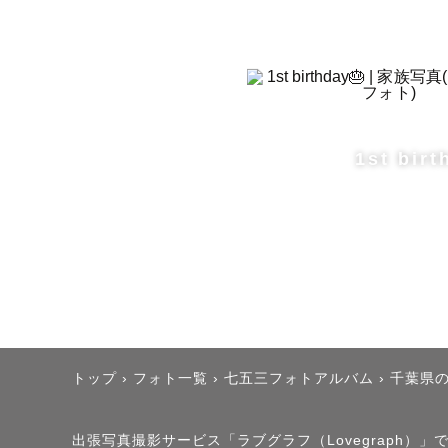
東京都

・水天宮（
・富岡八幡
・赤坂日枝
1st birt
千葉県

・検見川神
・葛飾八幡宮
・船橋大神
・成田山新
七五三のご
トップ
›
フォト一覧
›
七五三フォトアルバム
›
千葉県
10時以降
土日祝と大
出張写真撮影サービス「ラブグラフ（Lovegraph）