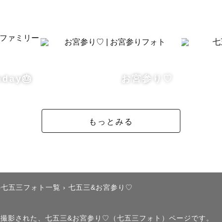
中央区）

宮（江東区）

神社（千代田区）

hday🎂
お宮参り♡
社（千葉市）

(市川市)

もっとみる
宮（船橋市）

勝寺（成田市）

予約、土日や大安から埋まっていきます。

の七五三フォト一覧
›
七五三&お宮参り♡
〜は基本的に混んでいますので、早朝の撮影がおすすめで
安は毎年たくさんの方からお申し込みいただきますので、
」で撮影された、七五三&お宮参り♡（七五三フォト）ページです。