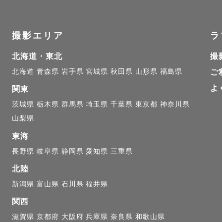
00-10:00までに撮影開始

00-15:00までに撮影開始

撮影エリア
ラ
ただきます。

北海道・東北
撮
2件目の撮影の移動時間の兼ね合いで後にご予約された
北海道
青森県
岩手県
宮城県
秋田県
山形県
福島県
ご
する場合がございます。

よ
関東
ら現地まで徒歩15分を超える場合はタクシーで向かいま
茨城県
栃木県
群馬県
埼玉県
千葉県
東京都
神奈川県
山梨県
シー代はお客様にご負担お願いしております。

東海
長野県
岐阜県
静岡県
愛知県
三重県
て！千葉県を拠点に活動しているフォトグラファーの ぷ
北陸
 という名前の由来は、私の大好きなスイーツ「プリン」
新潟県
富山県
石川県
福井県
ルグループの「プリン好きメンバー」から取っています
関西
をお届けできるように、心を込めて撮影しています。

滋賀県
京都府
大阪府
兵庫県
奈良県
和歌山県