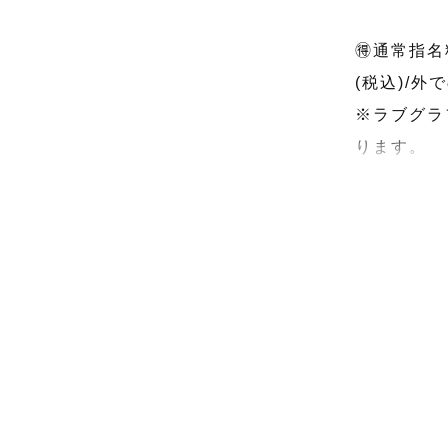
🉐通常指名
(税込)/外
※ラブグラ
ります。

★指名料は
※ラブグラ
可となりま
★リピータ
別途お問い
思いやりで