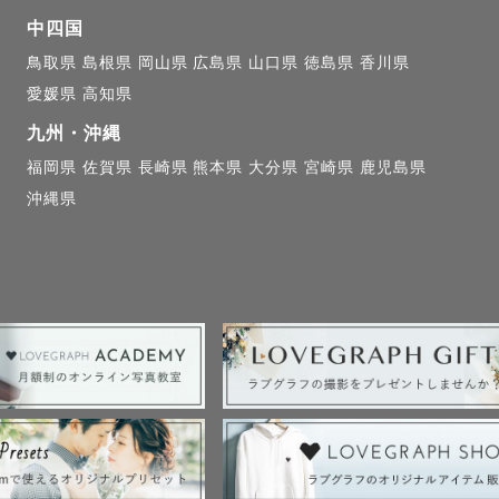
中四国
鳥取県
島根県
岡山県
広島県
山口県
徳島県
香川県
こと

愛媛県
高知県
で、2023年から千葉県に移り住みました。

九州・沖縄
時代は吹奏楽部でホルンを担当。中学時代に姪が生まれ
福岡県
佐賀県
長崎県
熊本県
大分県
宮崎県
鹿児島県
子どもって可愛いな」と感じ、保育の道を志すように。
沖縄県
びながら、学童保育、保育園などでアルバイトも経験。

は2年間保育士をしていました。

グラファーとしての歩み

的に始めたのは大学生の時。最初は趣味で風景やお出か
したが、社会人になってから「ラブグラフアカデミー」
に引き込まれました。初めてマニュアル撮影を学んだ時