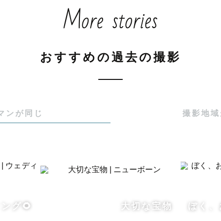
More stories
っぱい！だけど優柔不断🌷

盛、プリンが大好き🍮

を撮るけど自分が撮られる時は固まりがち💦

おすすめの過去の撮影
のない瞬間を、未来にずっと残る宝物に」の思いで撮って
撮影の方へ

マンが同じ
撮影地域
際はお手伝い出来ますのでご安心ください◎

影の方へ

・青色）雨天、強風、故障の場合を除き、貸出可能です◎
とがある場合は気軽にご相談ください✨

ング🌻
大切な宝物
ぼく、
撮影経験豊富です。
