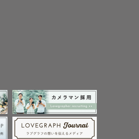
たことをき
大学では保
けの写真を
と出会い、
の感動が忘