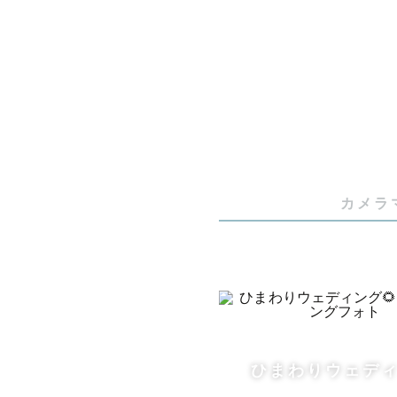
❉ 優しさい
❉ 好奇心旺
❉ 自然体
「かけがえ
★お宮参り
カメラ
産着を着る
★七五三撮
和傘（赤色
ご心配なこ
ひまわりウェディ
以下の神社