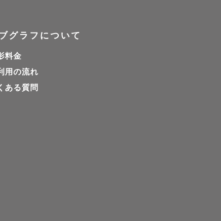
ブグラフについて
影料金
方には時間変
利用の流れ
くある質問
す。

りん で
と、応援して
。甘くて優