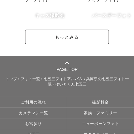
がら撮影しますので、

まるっとお任せください！

キッズ撮影会
バースデーフォト
ただし、楽しむ気持ちだけは忘れずにお持ちくださいね！
👌

もっとみる
自然と笑顔が溢れるような、撮影後に写真を見返しながら
「あの時は楽しかったね！」と言っていただけるような幸
せな体験をお届けいたします！

PAGE TOP
【事前のお打ち合わせについて】

トップ
›
フォト一覧
›
七五三フォトアルバム
›
兵庫県の七五三フォト一
覧
›
ゆいとくん七五三
基本的にはLINEまたはメールでやり取りをさせていただい
ております。

ZOOMやgoogleMeetで対面のお打ち合わせももちろん大
ご利用の流れ
撮影料金
歓迎です！

カメラマン一覧
家族、ファミリー
【撮影場所・交通費について】

お宮参り
ニューボーンフォト
下記エリアが対応可能エリアとなっております。
