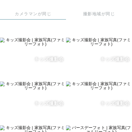
す。📸

せっかくの大切な思い出を思い出のままにするのではな
カメラマンが同じ
撮影地域が同じ
く、一人でも多くの人の大切な瞬間を残せるようにカメラ
マンになりました。

【写真について】

僕自身、元々撮られるのがとても苦手でした。😇

（中学生くらいから遠足や修学旅行で同行するカメラマン
キッズ撮影会
キッズ撮影会
さんを避けてる位には苦手でした。笑）

そんな僕だからこそ、ご提案できることはたくさんあると
思っています！

・撮られ慣れてないから、どんなポーズなんてわからな
い…

キッズ撮影会
キッズ撮影会
・ちゃんと笑えるかな…

ご安心ください！

ポージングも笑顔になれるコツも、しっかりとお伝えしな