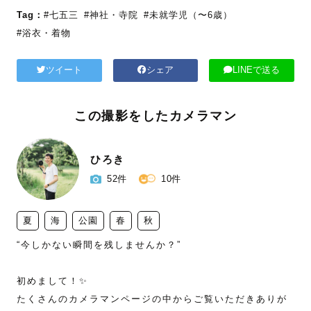
Tag：
#七五三
#神社・寺院
#未就学児（〜6歳）
#浴衣・着物
ツイート
シェア
LINEで送る
この撮影をしたカメラマン
ひろき
52件
10件
夏
海
公園
春
秋
“今しかない瞬間を残しませんか？”

初めまして！✨

たくさんのカメラマンページの中からご覧いただきありが