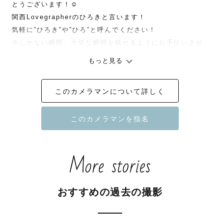
とうございます！☺️

関西Lovegrapherのひろきと言います！

気軽に”ひろき”や”ひろ”と呼んでください！

今しかない瞬間、大切な瞬間を残せるようにお手伝いさせ
ていただきます！

もっと見る
【ひろきってどんな人？】

このカメラマンについて詳しく
大阪府出身／在住

根っからの関西人です！

年に1回は必ず沖縄🏝️に行くくらい夏☀️と海🌊をこよなく愛
しています！

More stories
【どうしてカメラマンになったの？】

元々は旅行に行った時や友人の結婚式に招待された時に撮
おすすめの過去の撮影
っていて、独学ながらレタッチをしてみたりしてプレゼン
トしていたところとても喜んでもらえたことがきっかけで