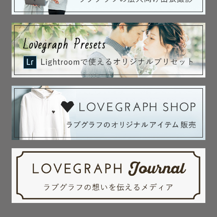
(お気軽にご相談ください♪)

最後に…

【私について】⋰⋱⋰⋱⋰✈︎   

10年以上勤めていた金融機関を辞め、フリーランスカメラ
マンとして活動しております📷

現在は3人の子育て真っ最中！

9歳の女の子、7歳と3歳の男の子がいます。

幼少期から長いこと横浜市内に住んでおりましたが、小さ
い頃から海が大好きで海が近い湘南へ移住しました🌊

３人の子供達と泣いたり笑ったり怒ったり大忙しの毎日を
送っております♪

　*──────────────*

　　最後までお読みいただき

　　ありがとうございます♡
