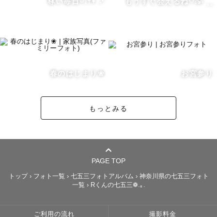
尊い毎日𖡼.𖤣𖥧 ⠜
もうすぐ会えるね𓎤𓅮 ⸒⸒
数ある中から私のページをご覧いただきましてありがとう
ございます。

関東Lovegrapher  兼 3児の母をしております よーちゃん 
と申します。

春のはじまり❀
お宮参り
お気軽によーちゃんと呼んでいただけると嬉しいです♥ 

もっとみる
【写真への想い】⋰⋱⋰⋱⋰✈︎   

皆さんはお友達やパートナー、家族と集まって写真を見返
すことありませんか？？

「あの時どうだったけー？この時はこうだったね〜！」

PAGE TOP
…なんて語りながら写真を見る時間が私は大好きです✨

トップ
›
フォト一覧
›
七五三フォトアルバム
›
神奈川県の七五三フォト
一覧
›
Rくんの七五三❁.｡.
その時の様子がバーーっと蘇るような一枚。写真を見た瞬
間に、その日の空気や声、感情まで思い出せる。そんなお
ご利用の流れ
撮影料金