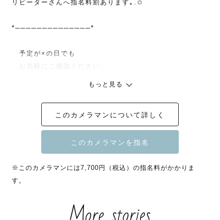
リピーターさんへ指名料割あります｡.✩

*──────────────*

　予定が×の日でも

　お気軽にご相談ください。

　撮影可能な場合もございます。

もっと見る
　平日早朝は早めのご相談で

このカメラマンについて詳しく
　対応可能です📷

　日差しが強い今の時期は、

※このカメラマンには7,700円（税込）の指名料がかかりま
　・早朝〜10:00スタート

す。
　・14:00〜日没まで

More stories
の撮影を中心にご案内しております☀︎
