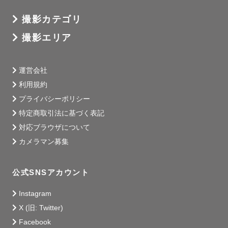
撮影カテゴリ
　　ご相談は下方″緑のボタン″

撮影エリア
　　公式LINEにて🌿

　　なんでもお気軽に

運営会社
　　ご相談ください♪

利用規約
プライバシーポリシー
　　それでは

特定商取引法に基づく表記
　　皆さまとお会い出来る日を

対応ブラウザについて
　　楽しみにしております𖤣𖥧𖥣𖡡𖥧𖤣

カメラマン募集
　*──────────────*
公式SNSアカウント
Instagram
X (旧: Twitter)
Facebook