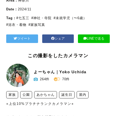
Area：
神奈川
Date：
2024/11
Tag：
#七五三
#神社・寺院
#未就学児（〜6歳）
#浴衣・着物
#家族写真
ツイート
シェア
LINEで送る
この撮影をしたカメラマン
よーちゃん｜Yoko Uchida
264件
70件
家族
公園
あかちゃん
誕生日
屋内
⭐︎上位10%プラチナランクカメラマン⭐︎
