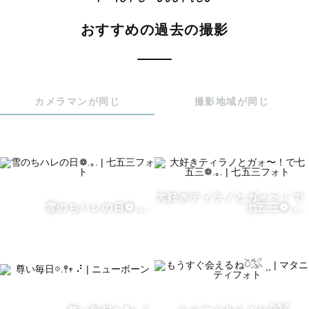
　ご自宅での撮影をご希望の場合は

おすすめの過去の撮影
　お昼前後のお時間も

　お気軽にご相談ください🏠

*──────────────*

カメラマンが同じ
撮影地域が同じ
　リピーターさま割引◎

　現在、リピーターさまの

　指名料は税込4,400円にて

　ご案内しておりますᵕ̈*

大好きティラノとガォ〜！で
雪のちハレの日❁.｡.
七五三❁.｡.
　(ご予約後に割引させて

　いただきます♪)

*──────────────*

初めまして。
