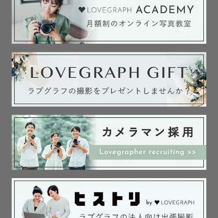
ご一緒に撮影までたくさん楽しいイメージを膨らませて当
日を迎えましょう✨

【撮影当日】⋰⋱⋰⋱⋰✈︎   

小さいお子さまがいる方へどうか安心してお子様との撮影
をお任せください♪

(絶賛三児の子育て中です✊🏻)

また写真が苦手な方、そうで無い方にもとにかく楽しんで
貰えるような撮影を心がけています♪

お話ししながら皆さんにはリラックスして撮影に参加頂け
るよう努めております📷

【活動エリア】⋰⋱⋰⋱⋰✈︎   

神奈川中心

東京、静岡一部地域
