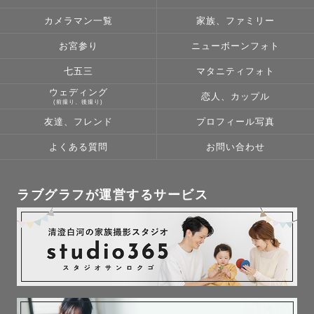
写真を残すお手伝いがしたいと心を込めてシャッターを切
カメラマン一覧
家族、ファミリー
っています。

お宮参り
ニューボーンフォト
七五三
マタニティフォト
【撮影まで】⋰⋱⋰⋱⋰✈︎   

ウェディング
恋人、カップル
写真撮るぞ！と決めたものの正直写真が苦手な方もいらっ
(前撮り、後撮り)
しゃるのではないでしょうか？

友達、フレンド
プロフィール写真
そんな方も含め出来るだけ当日リラックスして来て頂ける
よくある質問
お問い合わせ
よう事前のヒアリングを丁寧に行っております。

「持ち物っているの？」

ラブグラフが運営するサービス
「どんな写真になる？」

「どんな服装で行けば良い？」等々

何でもお伝えします！内容お伺いしながらこちらからもた
くさんご提案させて頂きます✎𓂃  
