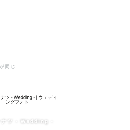


が同じ
るみ || 認
す

で

ツ - Wedding -