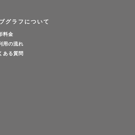
ブグラフについて
さい(事前
影料金
利用の流れ
けとなりま
くある質問
りする場合