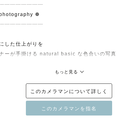
┈┈┈┈┈┈┈┈

photography ❁

┈┈┈┈┈┈┈┈

にした仕上がりを

ーが手掛ける natural basic な色合いの写真

もっと見る
い出を美しく鮮明に

るテイスト

このカメラマンについて詳しく
はスタジオ撮影対応

ート・プロフィールにおすすめ)

カップル/小型犬まで)程度の小さな簡易スタジオ追加料金不要