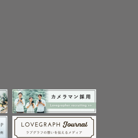
め

 ◡̈
