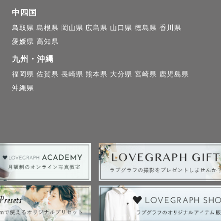
中四国
ヶ月前からご予約埋まりはじめます //

鳥取県
島根県
岡山県
広島県
山口県
徳島県
香川県
になっていても出張エリアによって対応できる場合もあるた
愛媛県
高知県
の案内を積極的にさせていただきます!

九州・沖縄
ださい✉️

福岡県
佐賀県
長崎県
熊本県
大分県
宮崎県
鹿児島県
沖縄県
┈┈┈┈┈┈┈┈

┈┈┈┈┈┈┈┈

に活動している " 竹内 みのり " です

みのりさんと気軽に下の名前で呼んでもらえると嬉しいです