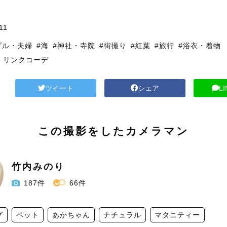
11
プル・夫婦
#海
#神社・寺院
#街撮り
#紅葉
#旅行
#浴衣・着物
・リンクコーデ
ツイート
シェア
L
この撮影をしたカメラマン
竹内みのり
187件
66件
グ
ペット
あかちゃん
ナチュラル
マタニティー