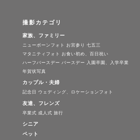
はゲスト様
撮影カテゴリ
【お願い3】
アートニュ
家族、ファミリー
予約の方を
ニューボーンフォト
お宮参り
七五三
マタニティフォト
お食い初め、百日祝い
クオリティ
ハーフバースデー
バースデー
入園卒園、入学卒業
す

年賀状写真
スケジュー
カップル・夫婦
もございま
記念日
ウェディング、ロケーションフォト
友達、フレンズ
卒業式
成人式
旅行
┈┈┈┈┈
シニア
   　　土日祝 撮影 🗓️

ペット
┈┈┈┈┈