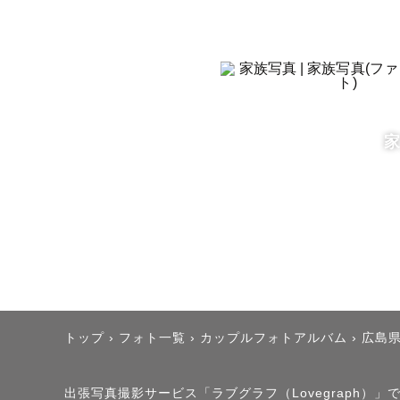
┈┈┈┈┈
   　　交通費のご案内 🚗 

┈┈┈┈┈
\\ 広島市内 
\\ 2枠以
【お願い1】
ご自宅撮影
コインパー
トップ
›
フォト一覧
›
カップルフォトアルバム
›
広島
【お願い2】
入園料や拝
出張写真撮影サービス「ラブグラフ（Lovegraph