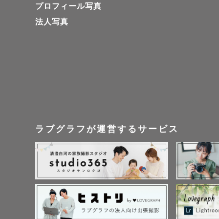
プロフィール写真
法人写真
\\ 3〜6
もし × 
個別に時間
直接ご相談く
┈┈┈┈┈
ラブグラフが運営するサービス
    　　　 自己紹介 

┈┈┈┈┈
広島市を拠点
みのさん・