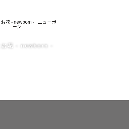
花 - newborn -
ラマン分の


かかる費用