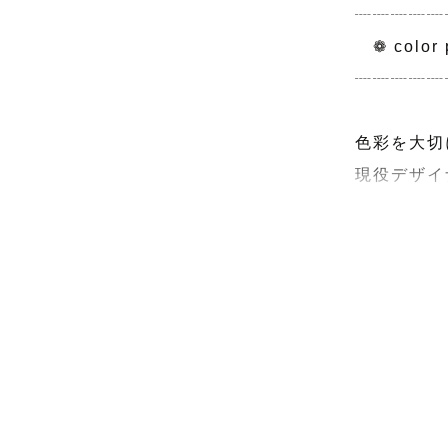
┈┈┈┈┈
　❁ color 
┈┈┈┈┈
色彩を大切
現役デザイナ
その時の想
透明感のあ
ご希望の方
(ポートレ
1-2名(
*
