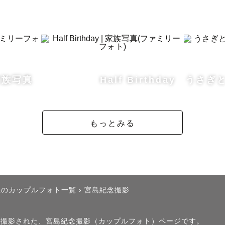
┈┈┈┈┈┈┈┈

┈┈┈┈┈┈┈┈

家族写真
Half Birthday
うさぎとお
交通費 ¥0 //

上で追加交通費不要(最下部記載エリア) //

もっとみる


の場合はカメラマンの駐車場確保をお願いします(カメ
キング利用が必要な場合は現地現金にてご負担願います)
県のカップルフォト一覧
›
宮島紀念撮影


観料/スタジオレンタル料/撮影場所代など撮影する際に
）」で撮影された、宮島紀念撮影（カップルフォト）ページです。