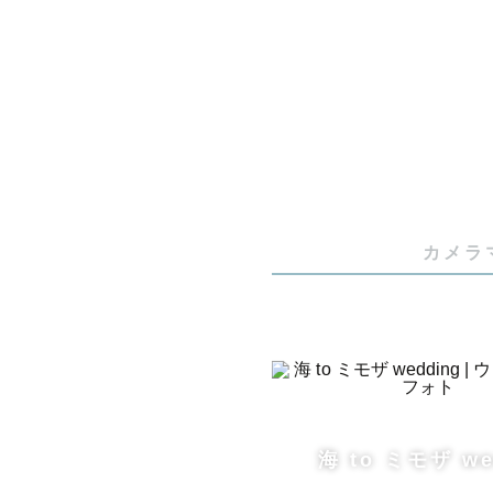
その他のス
■ 年間撮影件
■ 拠点  HI
＼ 小さなお
カメラ
■  ART 
定カメラマン
❁ 撮影実績
PCでの現
海 to ミモザ we
女性をより