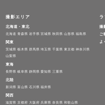
負担にてお願いします

撮影エリア
ラ


ーボーン撮影ご希望の方は出産前に日程を確保してくだ
北海道・東北
撮
優先して出産後のお日にち調整は可能な限り対応)

北海道
青森県
岩手県
宮城県
秋田県
山形県
福島県
ご
維持とスケジュール調整の関係で月4件までのお引き受
よ
関東
茨城県
栃木県
群馬県
埼玉県
千葉県
東京都
神奈川県
ルが空いていてもグッズ洗浄や打ち合わせの関係でお断
山梨県
すこと予めご了承ください

東海
長野県
岐阜県
静岡県
愛知県
三重県
北陸
┈┈┈┈┈┈┈┈

新潟県
富山県
石川県
福井県
関西
┈┈┈┈┈┈┈┈

滋賀県
京都府
大阪府
兵庫県
奈良県
和歌山県