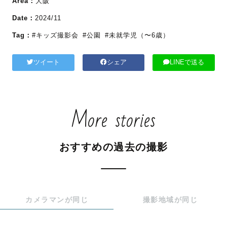
Area：
大阪
Date：
2024/11
Tag：
#キッズ撮影会
#公園
#未就学児（〜6歳）
ツイート
シェア
LINEで送る
More stories
おすすめの過去の撮影
カメラマンが同じ
撮影地域が同じ