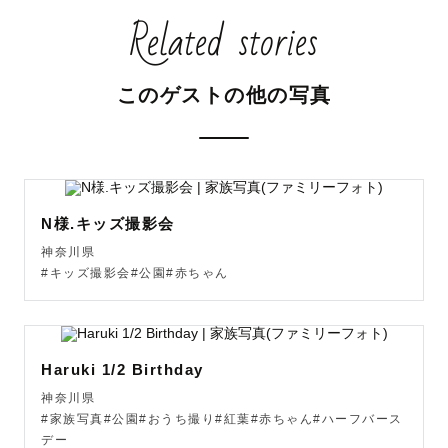
Related stories
◻︎前後のご予約によっては、ご対応が難しい場所がござい
ます。

◻︎七五三シーズンの神社は平日の日程も比較的ゆったり撮
このゲストの他の写真
影いただけます◎

🌿 ご予約・ご相談はお気軽にお問い合わせください 🌿

୨୧ ─────────── ୨୧

N様.キッズ撮影会
神奈川県
🏠 Family Photographer

#キッズ撮影会#公園#赤ちゃん
おうちでのファミリーフォトを中心に、お宮参り・マタニ
ティ・バースデーフォトなど、“今しかない大切な瞬間”を
自然なかたちで残しています。

Haruki 1/2 Birthday
神奈川県
小学校教諭免許を活かし、お子さまやご家族がリラックス
#家族写真#公園#おうち撮り#紅葉#赤ちゃん#ハーフバース
して過ごせる雰囲気づくりを大切にしています。人見知り
デー