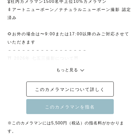
🎖️社内カメラマン1500名中上位10%カメラマン

🍼アートニューボーン／ナチュラルニューボーン撮影 認定
済み

🌻お外の場合は〜9:00または17:00以降のみご対応させて
いただきます

－－－－－－－－－－－－－－－－－

⛩️ 2026年 七五三撮影について⛩️

もっと見る
大切なご家族の節目の日を、自然な笑顔とともに丁寧に残
します。

このカメラマンについて詳しく
◻︎10月後半以降のご予約については、10月16日より受付い
たします。

◻︎日程によりシーズナル料金が発生いたします。詳細はラ
※このカメラマンには5,500円（税込）の指名料がかかりま
ブグラフ公式サイトをご確認ください。

す。
◻︎撮影開始時間は【9:30以前】または【13:30以降】でご
案内しております。
