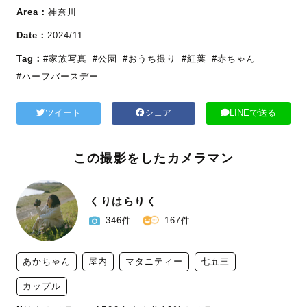
Area：
神奈川
Date：
2024/11
Tag：
#家族写真
#公園
#おうち撮り
#紅葉
#赤ちゃん
#ハーフバースデー
ツイート
シェア
LINEで送る
この撮影をしたカメラマン
くりはらりく
346件
167件
あかちゃん
屋内
マタニティー
七五三
カップル