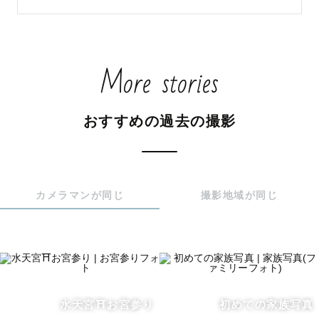
のお子さまも安心してお任せください◎

何気なく笑い合う時間や、お子さまを見つめる優しいまな
More stories
ざし。そのご家族らしい空気感まで写真に残したいと思っ
ています。

おすすめの過去の撮影
「撮影って楽しいね」

そう感じていただける時間とともに、数年後に見返しても
温かい気持ちになれる写真をお届けします。

カメラマンが同じ
撮影地域が同じ
色褪せることない1枚を、いつかの未来へ。

📍東京・神奈川を中心に活動しています

୨୧ ─────────── ୨୧

水天宮⛩️お宮参り
初めての家族写真