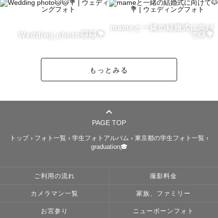
一日は一瞬で過ぎ去ってしまいますが

mameと一緒の結婚式に向け
写真はずっと残り続けます

Wedding photo🐱🐱💐
て🐶💐
今だから残せる成長の証

もっとみる
愛するペットの輝く表情

愛する人の何気ない笑顔

家族集まって過ごす大事な時間

思わず笑顔が溢れるような

PAGE TOP
忙しい日々にそっと背中を押してくれるような

トップ
›
フォト一覧
›
学生フォトアルバム
›
東京都の学生フォト一覧
›
graduation🎓
そんな写真を届けます𖤣𖥧𖥣𖡡𖥧𖤣

_______予約〜撮影の流れ_______

ご利用の流れ
撮影料金
カメラマン一覧
家族、ファミリー
①ご予約

②カウンセリングシート入力

お宮参り
ニューボーンフォト