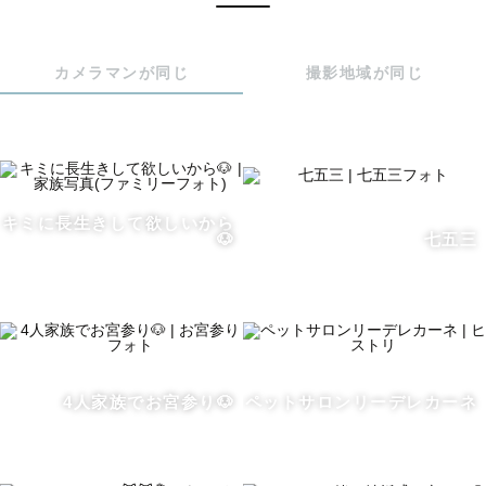
75枚以上と言わず、

100枚以上お渡し致します📷

カメラマンが同じ
撮影地域が同じ
※天気等の状況により

難しい場合もございます。

※アートニューボーン・ミドルプランは対象外

2️⃣オールドレンズで撮影したフィルム風写真をプレゼント
🎁

キミに長生きして欲しいから
🐶
七五三
＜レビュー投稿&アルバムの公開＞に

ご了承頂ける方限定の特典です！

⚠️ゲスト様から”事前に”伝えて下さった方のみ

_______写真への想い_______

4人家族でお宮参り🐶
ペットサロンリーデレカーネ
〜愛おしい瞬間を

写真という“タイムカプセル”に込めて〜
