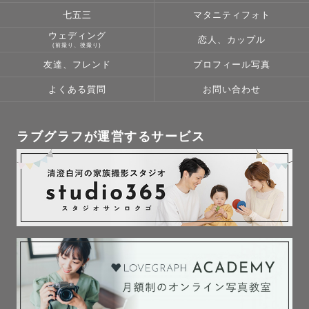
③LINEにて撮影打ち合わせ

七五三
マタニティフォト
（Zoomでの打ち合わせも可）

ウェディング
恋人、カップル
④撮影

(前撮り、後撮り)
⑤2週間程度でお渡し

友達、フレンド
プロフィール写真
よくある質問
お問い合わせ
打ち合わせでは

・撮りたいカット

・残したい姿

ラブグラフが運営するサービス
・皆様について

等のヒアリングをします！

⭐️ご予約の際はLINEのQRコードを添付、

またはコメント欄にIDの記入をお願いします

撮影では、

写真はもちろん

撮影自体も“素敵な思い出”になるように
