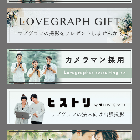
想いを込めて撮影します！💐

具体的にポーズをお伝えし、

親戚くらい沢山お話しをしますので

ぜひリラックスして撮影を楽しんでください☺️

ご予約前のお問い合わせは

公式LINEにお気軽にお願いします！

https://lin.ee/GLq2vzq

_______私について_______

1995年10月7日生まれ

お家には猫ちゃんがいます🐱

＜経歴＞
