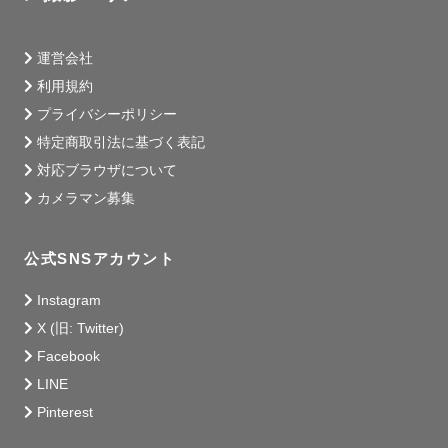
『インスタグラマー101人発掘フォトコンテスト』受賞

第16回 『多摩モノレール写真コンクール』 優秀賞

運営会社
利用規約
_______撮影可能範囲_______

プライバシーポリシー
特定商取引法に基づく表記
東京都、神奈川県を

対応ブラウザについて
ベースに撮影をしております。

カメラマン募集
上記以外の地域でも撮影可能ですので

ご相談下さいませ！

公式SNSアカウント
_______よくある質問_______

Instagram
X (旧: Twitter)
Q. 雨天の場合は？

Facebook
A. 日程変更&キャンセル無料です。

撮影前日までにご連絡をお願いします。

LINE
Pinterest
Q. 撮影時間の延長は？
