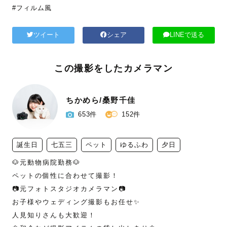
#フィルム風
ツイート
シェア
LINEで送る
この撮影をしたカメラマン
ちかめら/桑野千佳
653件
152件
誕生日
七五三
ペット
ゆるふわ
夕日
🐶元動物病院勤務🐶

ペットの個性に合わせて撮影！

📷元フォトスタジオカメラマン📷

お子様やウェディング撮影もお任せ✨

人見知りさんも大歓迎！
