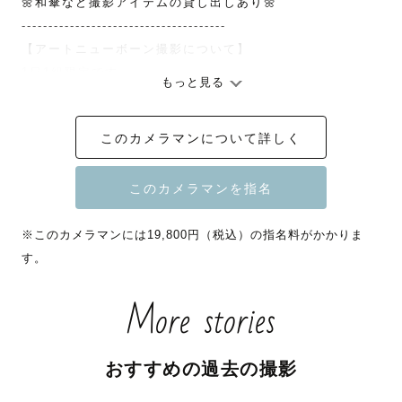
🌼和傘など撮影アイテムの貸し出しあり🌼

--------------------------------------

【アートニューボーン撮影について】

1日1組限定です。

もっと見る
スケジュールが⭕️でも、対応不可な地域や移動の関係など
でお受けが難しい場合があります。

このカメラマンについて詳しく
はじめまして！

関東で活動している「ちかめら」と申します！

気軽に「ちかめらさん」「ちかさん」

※このカメラマンには19,800円（税込）の指名料がかかりま
と呼んでください🌷

す。
_______ちかめら指名特典_______

More stories
1️⃣撮影データ100枚以上納品

おすすめの過去の撮影
「愛おしい瞬間を逃したくない！」と

私はいつも沢山撮ってしまいます😂
