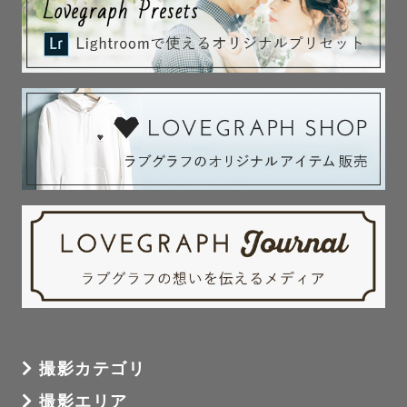
動物看護大学卒業

動物病院勤務

オールジャンルフォトスタジオカメラマン勤務

キッズフォトスタジオカメラマン勤務

Lovegraphカメラマンへ

＜役職＞

プロカメラマン向けクラス講師👨‍🏫

ナチュラル&アートニューボーン認定カメラマン🍼

ウェディング認定カメラマン👰

お宮参り&七五三認定カメラマン👘

＜受賞歴＞

よみうりランド公式フォトコンテスト2021

撮影カテゴリ
『HANA・BIYORI賞』受賞

撮影エリア
第1回パブリマフォトコンテスト
