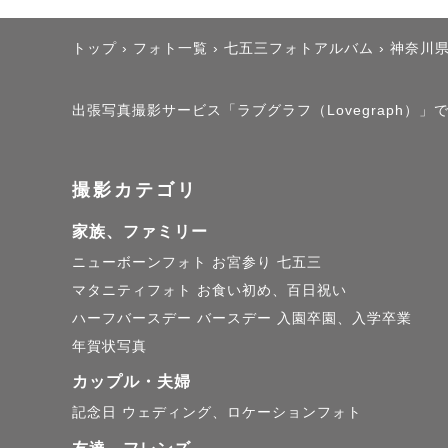
楽しみにし
トップ
›
フォト一覧
›
七五三フォトアルバム
›
神奈川
しんちゃん
出張写真撮影サービス「ラブグラフ（Lovegraph
撮影カテゴリ
家族、ファミリー
ニューボーンフォト
お宮参り
七五三
マタニティフォト
お食い初め、百日祝い
ハーフバースデー
バースデー
入園卒園、入学卒業
年賀状写真
カップル・夫婦
記念日
ウェディング、ロケーションフォト