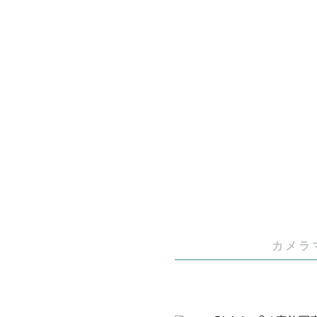
私自身、写
写真に映る
愛情の伝わ
そのときを
あとで見返
幸せな気持
カメラやカ
私は、ポー
お届けする
カメラ
だきます！

一緒に撮影