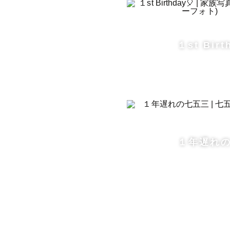
《 最後に 》
１st Birt
スケジュー
こちらも公
撮影のご予
ささいなこ
１年遅れ
みなさまの