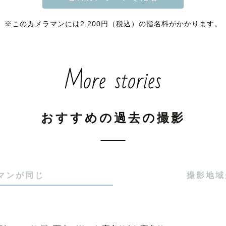
真を通してたくさんの幸せに触れてきました。

表情

※このカメラマンには2,200円（税込）の指名料がかかります。
る目線や指先

思い出させてくれる景色

More stories
した時、思わず笑顔になるような

ちになれるような写真をお届けします🕊️

おすすめの過去の撮影
メラマンを前にすると緊張してしまいますよね？

ジングはもちろん、撮影中たくさんお話しさせていただき
写真だけでなく、撮影の時間も楽しい思い出として提供
マンが同じ
撮影地域
を楽しみましょう😊
