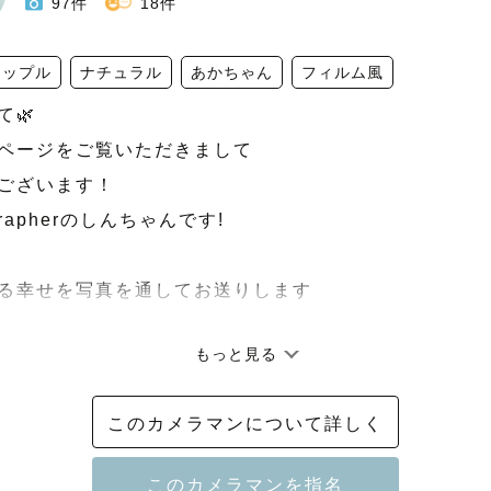
97件
18件
カップル
ナチュラル
あかちゃん
フィルム風
🌿

ページをご覧いただきまして

ございます！

rapherのしんちゃんです!

ある幸せを写真を通してお送りします

もっと見る
住で、普段は理学療法士として訪問看護ステーションで
このカメラマンについて詳しく
会いする皆様の『自然で幸せいっぱいの表情』を切り取