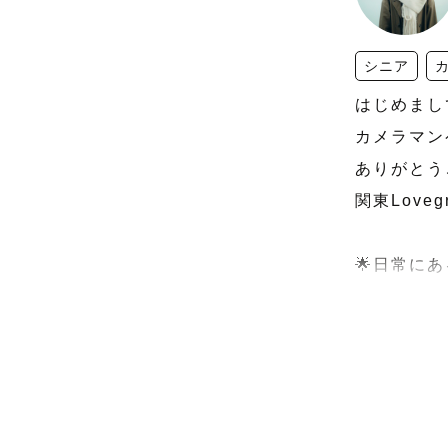
シニア
はじめまして
カメラマン
ありがとう
関東Loveg
🌟日常に
神奈川県在
す。

これからお