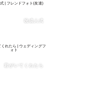
祝成人式


君がいてくれたら