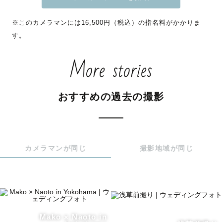
※このカメラマンには16,500円（税込）の指名料がかかりま
す。
＝＝＝5つのポイント＝＝＝

・肌の色や質感まで丁寧にレタッチ

More stories
・思い出やエピソードに寄り添ったロケ地提案

・手先まで自然に見えるポージング

・撮影中の空気感を大切に、楽しい体験を提供

おすすめの過去の撮影
・メインカメラ2台で、多くのカットをお届け

＝＝＝撮影プラン＝＝＝

◾️ウェデング・前撮り・後撮り

カメラマンが同じ
撮影地域が同じ
ご要望カット・時間に合わせて2つのプランでご案内可能と
なります。

①ウェディングスタンダードプラン

1番人気のプランとなり、基本カットから様々なロケーショ
ンで撮影するプランになります

Mako × Naoto in