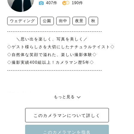
407件
190件
ウェディング
公園
街中
夜景
秋
-----------------------------------------------------

　　＼思い出を楽しく、写真を美しく／

◇ゲスト様らしさを大切にしたナチュラルテイスト◇

◇自然体な笑顔で溢れた、楽しい撮影体験◇

◇撮影実績400組以上！カメラマン歴5年◇

-----------------------------------------------------

関東地域担当カメラマンのけーたろです！

もっと見る
特に"ウェディングフォト/カップルフォト”が得意なカメラ
マンです！

このカメラマンについて詳しく