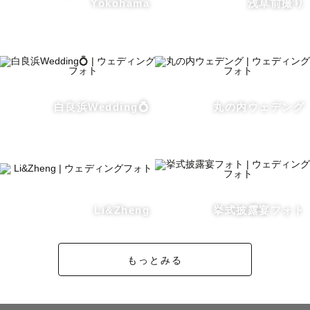
Yokohama
浅草前撮り
本格的なドレスを着用した方におすすめです

・合計54,800円 (税込60,280円)

　※内訳：基本料金 39,800円 ＋指名料15,000円

・撮影: 3時間まで/納品枚数200枚程

・夜景撮影対応可能

・ロケーション複数移動可能（公園〜海、公園〜東京駅
白良浜Wedding💍
丸の内ウェデング
etc）

例）東京駅（日中+夜景）、横浜（日中+夜景）、公園（日
中夕方等）、城ヶ島

②ウェディングライトプラン

Li&Zheng
挙式披露宴フォト
・合計38,800円 (税込42,680円)

　※内訳：基本料金 23,800円＋指名料15,000円

もっとみる
・撮影: 1.5時間程/納品枚数100枚以上

・ロケーション１ヶ所のみ

例）街中フォト、東京駅（日中のみ）、公園撮影（日中の