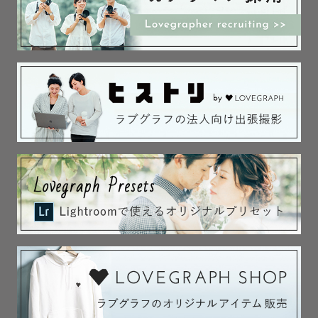
和田蔵門、噴水公園もプラン内でご案内可能。クラシカ
ル・海外風の雰囲気が好きな方へ。

※噴水公園は撮影申請が必要です。

📍公園ロケ（昭和記念公園・水元公園・葛西臨海公園な
ど）

四季の色や光を生かしたナチュラルな撮影が得意です。

色鮮やかな花・緑をご希望の方は昭和記念公園、海外風の
雰囲気なら水元公園が人気です。

※水元公園は撮影申請が必要です。

📍街どり＆居酒屋ウェディング

街ロケからスタートし、夜は居酒屋でしっとり撮るのも人
気です。

ドーナツやサングラスなどの小物も相性が良いです。

浅草や新橋はもちろん、ふたりの思い出の場所もおすすめ
です。
