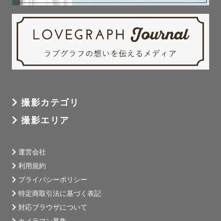
▪️けーたろとは？

石川県出身、東京拠点の29歳フォトグラファーです。

元理系エンジニアで、今は自然体の表情を残す撮影を大切
にしています。

ダンス・テニス・サウナ・旅行が趣味で、撮影中も楽しく
撮影カテゴリ
話しながら進められたら嬉しいです。

撮影エリア
運営会社
【実績】

利用規約
プライバシーポリシー
🏆:ラブグラフ上位10%トップランクカメラマン　🏅

特定商取引法に基づく表記
🏆:ゲストレビュー星5評価、レビュー100件以上

対応ブラウザについて
👨‍🏫:写真教室Lovegraph Academy ゼミ講師Camp講師

カメラマン募集