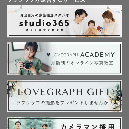
▪️おすすめ撮影エリア（2025/10/30更新）

📍横浜（日中＆夜景）

日中は街中ロケ、夕方以降は大さん橋へ移動し、夜景を背
景にしたロマンチックな撮影ができます。

※大さん橋エリアは撮影申請が必要です。

📍城ヶ島

春夏に人気のロケーション。日中は緑、夕方は岩場と夕陽
の海で表情の異なる写真が撮れます。

SNSでよく見るスポットから、少し隠れた場所までご案内
可能です。緑と夕陽の両方を残したい方におすすめです。

📍東京駅（日中＆夜景）

丸の内の海外風ロケーションが人気。夜景にも対応してい
ます。
