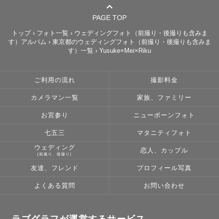
み）、和装撮影、入籍フォト、学校フォト等

PAGE TOP
◾️ 七五三・カップル・ファミリー・プロフィール撮影・卒
トップ
›
フォト一覧
›
ウェディングフォト（前撮り・後撮りも含みま
す）アルバム
›
東京都のウェディングフォト（前撮り・後撮りも含みま
業式フォト

す）一覧
›
Yusuke×Mei×Riku
スタンダードプラン

・合計38,800円 (税込42,680円)

ご利用の流れ
撮影料金
　※内訳：基本料金 23,800円＋指名料15,000円

・撮影: 1.5時間程/納品枚数100枚以上

カメラマン一覧
家族、ファミリー
・ロケーション１ヶ所のみ

お宮参り
ニューボーンフォト
■その他

七五三
マタニティフォト
・4mベール無料レンタル

ウェディング
恋人、カップル
(前撮り、後撮り)
・ヘアメイク・アテンドさんご紹介可能

友達、フレンド
プロフィール写真
・夜景撮影対応可能

・ブーケ、ドレスショップご紹介可能

よくある質問
お問い合わせ
・速報写真を数日以内に10枚ほどお送りしています。

　結婚式準備等で急遽写真が必要な方はご相談ください！

ラブグラフが運営するサービス