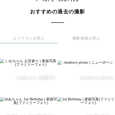
おすすめの過去の撮影
◇プレミアムポージングプラン◇

▶54,780円（税込）

▶3ポーズ+パーツカット+家族写真や日常写真

カメラマンが同じ
撮影地域が同じ
↓ポーズは下記からお選びください。

・おくるみ × かご

・おくるみ × 布背景

・サイドポーズ

・はだかんぼ（黒背景 or シフォン）　

いおちゃん お宮参り
newborn photo
★バムアップ（うつ伏せ）

★チンオンハンズ（手に顎を乗せたうつ伏せ）

★ポテトサック（自立したおくるみのポーズ）

※★はプレミアムポージングプランにて撮影可能

※時間延長オプション(＋11,000円)で1ポーズ追加可能
