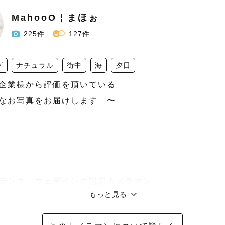
MahooO￤まほぉ
225件
127件
グ
ナチュラル
街中
海
夕日
企業様から評価を頂いている

なお写真をお届けします　〜

最高ランク・ウェデイング認定カメラマン

もっと見る
VP賞受賞
