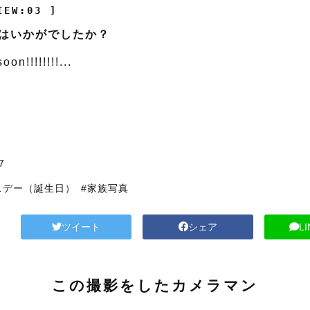
IEW:03 ]
はいかがでしたか？
on!!!!!!!!...
7
スデー（誕生日）
#家族写真
ツイート
シェア
L
この撮影をしたカメラマン