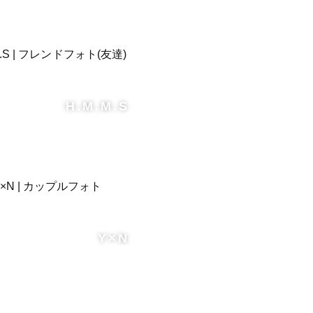
H.M.M.S
Y×N