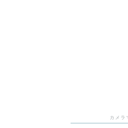
💻  SN
📖 多数有
　ゼクシィ
　　ニコン様
📺 テレビ出演
📷 大手ソ
--- 自己紹介 
カメラ