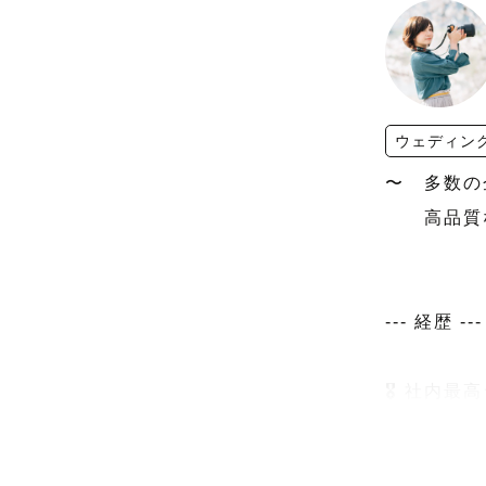
ウェディン
〜　多数の
　　高品質
--- 経歴 ---

🎖 社内
🎖 3代目M