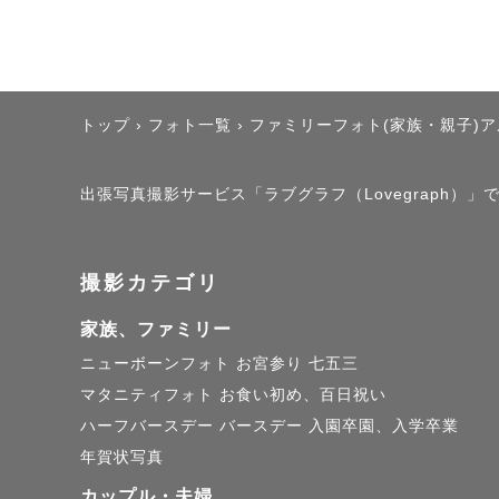
②編集

多数メディ
クオリティ
トップ
›
フォト一覧
›
ファミリーフォト(家族・親子)
③納品

出張写真撮影サービス「ラブグラフ（Lovegraph）」
撮影プラン
目つぶりカ
撮影カテゴリ
家族、ファミリー
ニューボーンフォト
お宮参り
七五三
--- オプション
マタニティフォト
お食い初め、百日祝い
ハーフバースデー
バースデー
入園卒園、入学卒業
《プレ花嫁
年賀状写真
カップル・夫婦