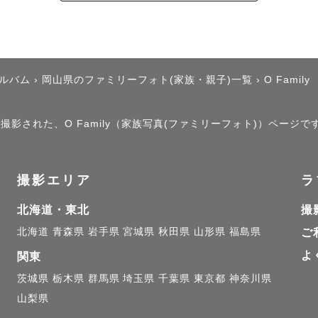
ア掲載経験のある高品質な色味編集をお届けいたします🎨
確保の為に、お写真お急ぎの方は事前にお知らせください
アルバム
›
岡山県のファミリーフォト(家族・親子)一覧
›
O Family
で撮影された、O Family（家族写真(ファミリーフォト)）ページで
により枚数が異なります。

ット以外のお写真はなるべく全てお渡しいたします🌿

撮影エリア
ラ
北海道・東北
撮
北海道
青森県
岩手県
宮城県
秋田県
山形県
福島県
ご
 ---

よ
関東
様へ》

茨城県
栃木県
群馬県
埼玉県
千葉県
東京都
神奈川県
山梨県