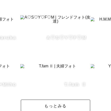
！！

ラファーのまほぉです。

好きが拘りの機材で撮影させて頂きます⚙️

お写真をお求めの方は私をご指名ください🕊️

Haruka
A♡S♡Y♡F♡M
 ---

集 ▶︎ 納品 となります。

i×Miho
T.fam Ⅱ
、ポージング指示、全てお任せください！

ざいましたらお打ち合わせにて伺います♪

もっとみる