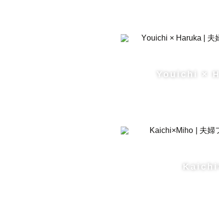
初めまして
東海ラブグ
ガジェット
最高品質の
Youichi × 
--- 撮影の流れ
撮影 ▶︎ 編
Kaich
①撮影

撮影地提案
ご希望がご