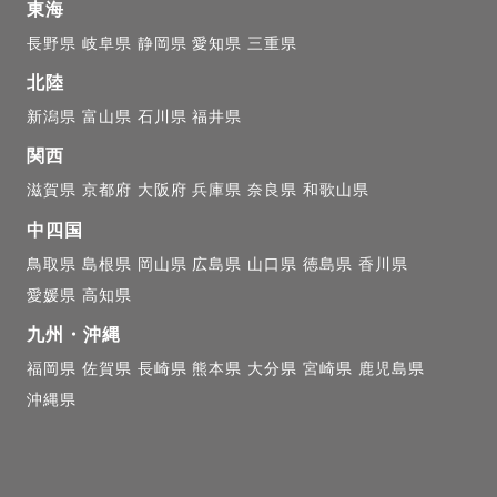
東海
タキシードについて】

長野県
岐阜県
静岡県
愛知県
三重県
ルご希望の場合、100種類以上からお貸出いたします。

る衣装ですのでとてもお安くさせていただいております🕊
北陸
新潟県
富山県
石川県
福井県
気ドレス 20,000円

関西
 11,000円

滋賀県
京都府
大阪府
兵庫県
奈良県
和歌山県
内にてご試着可能です。県外でのご試着は画像から３点
中四国
日にお持ちいたします。）

鳥取県
島根県
岡山県
広島県
山口県
徳島県
香川県
愛媛県
高知県
九州・沖縄
ィアに掲載される様な高級ドレス＆タキシードをお探し
福岡県
佐賀県
長崎県
熊本県
大分県
宮崎県
鹿児島県
な花嫁様に大人気な、『ドレスベネデッタ』様を66,000
沖縄県
円にてご紹介可能です。

、心斎橋、表参道、仙台にてご試着可能）
