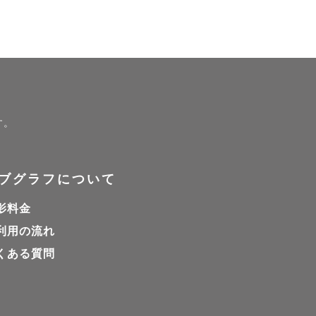


！

す。
ブグラフについて
影料金
利用の流れ
くある質問