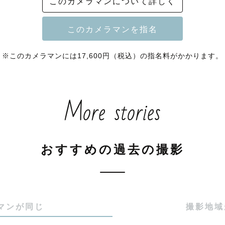
このカメラマンについて詳しく
S総フォロワー ３万人 『まほぉ』で検索🔍

名メディアへの掲載

※このカメラマンには17,600円（税込）の指名料がかかります。
様、ソフトバンク様、ソニー様、

More stories
、積水ハウス様 etc 

 5回 🎤 

おすすめの過去の撮影
ニー様の公式講師

---

マンが同じ
撮影地域