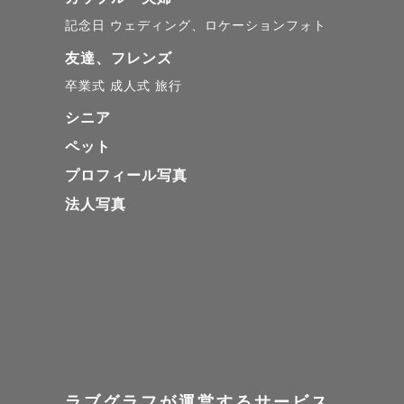
【ドレス・
記念日
ウェディング、ロケーションフォト
衣装レンタ
友達、フレンズ
私が所有す
卒業式
成人式
旅行
シニア
◼︎高品質な人
ペット
◼︎タキシード
プロフィール写真
（名古屋市
法人写真
き、撮影当
また、メデ
◼︎お洒落
88,000
（名駅、栄
ラブグラフが運営するサービス