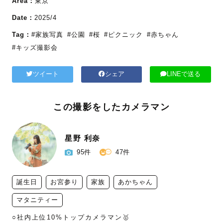
Area：
東京
Date：
2025/4
Tag：
#家族写真
#公園
#桜
#ピクニック
#赤ちゃん
#キッズ撮影会
ツイート
シェア
LINEで送る
この撮影をしたカメラマン
星野 利奈
95件
47件
誕生日
お宮参り
家族
あかちゃん
マタニティー
○社内上位10%トップカメラマン🥇
