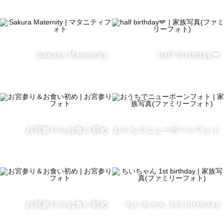
・カップル（日常、エンゲージメント、入籍）

・ウェディング（前撮り、後撮り）

※結婚式の当日撮影は承っておりません

Sakura Maternity
half birthday🪽
【七五三について】

・Lovegraphのジョインは2023年9月ですが、今までフリ
ーランスとしてたくさん人見知りのお子さんをご担当させ
て頂きました。

「こっち見て笑って！」「じっとしようね！」などお子様
に一方的な指示出しをすることなく、楽しく遊びながら、
お宮参り＆お食い初め
おうちでニューボーンフォト
お子様のペース優先で撮影することを心がけています🌱

・お参り予定の神社が撮影可能な場所である事をご確認の
上、ご予約頂けると大変スムーズです☺️

お宮参り＆お食い初め
ちいちゃん 1st birthday
🌸リピーター様やSNSでご覧になってくださった方は指名
料の割引ができる場合がありますので事前にご連絡くださ