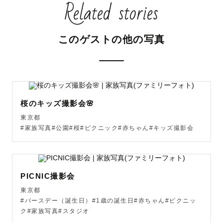
Related stories
【大切にしていること】

元気な子は、その躍動感あるアクティブさを

このゲストの他の写真
人見知りな子は、ママやパパにくっついている愛らしさを

そのときしか見られない貴重な姿を写真におさめたいと思
っています。

ゲスト様と一緒に思い出を作る気持ちで撮影に望んでいま
桜のキッズ撮影会🌸
す。

東京都
当日はたくさん遊びながら楽しい時間を過ごしましょう！

#家族写真#公園#桜#ピクニック#赤ちゃん#キッズ撮影会
「あの日の撮影面白かったなあ」と思っていただけるよう
に全力でサポートいたします💪

皆さまに負担がないよう1時間以内で撮り切る準備をしてい
PICNIC撮影会
ますが、

東京都
スケジュールはゆったり確保しております。

#バースデー（誕生日）#1歳の誕生日#赤ちゃん#ピクニッ
ぐずったりご機嫌ナナメでももちろん大丈夫😚

ク#家族写真#スタジオ