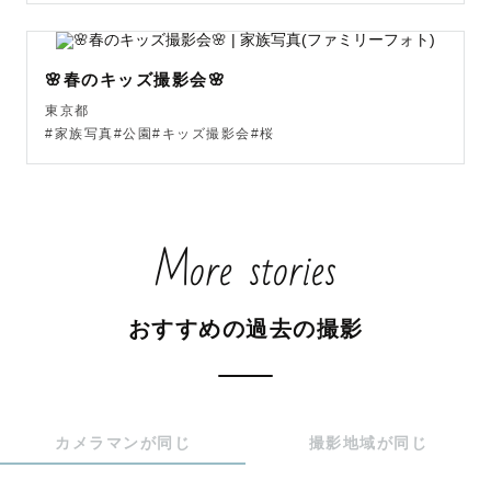
おやつを食べたり、気分転換したりしながら、お子さまフ
ァーストで撮影していきましょう。

🌸春のキッズ撮影会🌸
【自己紹介】

東京都
1991年生まれ34歳の星野利奈と申します。赤ちゃんの撮影
#家族写真#公園#キッズ撮影会#桜
が大好き！

季節のお花と撮る撮影会も行っています🌸

もともと子ども好きでしたが、出産してから自分の子はも
More stories
ちろん、友人やゲストさんのお子さんも本当に愛おしくて
たまらなくなりました…！

「写真好きなママ友に撮影を頼んでみる」くらいの気楽さ
おすすめの過去の撮影
でご連絡いただけると嬉しいです🙋‍♀️

【撮影可能ジャンル】

・ファミリー（ナチュラルニューボーン、お宮参り、お食
カメラマンが同じ
撮影地域が同じ
い初め、ハーフバースデー、バースデー、七五三、日常）

・マタニティ（夫婦二人、お子さんと一緒に）
