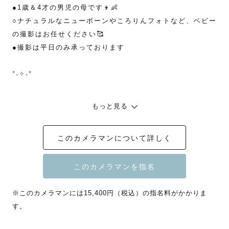
●1歳＆4才の男児の母です👦👶

○ナチュラルなニューボーンやころりんフォトなど、ベビー
の撮影はお任せください🥰

●撮影は平日のみ承っております

°˖✧˖°

「子育て中のママパパさんのお力になりたい」

もっと見る
そう願いながらシャッターを切っている、星野 利奈です☺️
✨

このカメラマンについて詳しく
・お宮参りってまず何をすればよいの？

・イヤイヤ期だけど笑顔の写真を残したい！

・七五三におすすめな撮影小物ってどこで買えるの？

などなど、ママパパさんの悩みや疑問に寄り添いながら、
※このカメラマンには15,400円（税込）の指名料がかかりま
一生の思い出になるような写真を撮影していきます。

す。
°˖✧˖°
