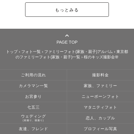
い

もっとみる
°˖✧˖°

PAGE TOP
基本的に基本的に1日1件の受付となりますが、撮影場所や
お時間によっては、

トップ
›
フォト一覧
›
ファミリーフォト(家族・親子)アルバム
›
東京都
のファミリーフォト(家族・親子)一覧
›
桜のキッズ撮影会🌸
予定が✗や△のところも対応可能な場合がございます。

一度ご相談いただけると幸いです✨

皆さまに皆様にお会いできることを楽しみにしております
ご利用の流れ
撮影料金
🕊
カメラマン一覧
家族、ファミリー
お宮参り
ニューボーンフォト
七五三
マタニティフォト
ウェディング
恋人、カップル
(前撮り、後撮り)
友達、フレンド
プロフィール写真