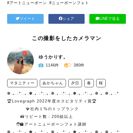
#アートニューボーン
#ニューボーンフォト
ツイート
シェア
LINEで送る
この撮影をしたカメラマン
ゆうかりす。
1146件
380件
マタニティー
あかちゃん
夕日
春
桜
❁.｡.:*:.｡.✽.｡.:*:.｡.❁.｡.:*:.｡.✽.｡.:*:.｡.❁.｡.❁.｡.:*

🏆Lovegraph 2022年度ホスピタリティ賞🏆

        　💎社内１%のトップランク

　　　📸リピート数：200組以上

　　🧑‍🏫アートニューボーンフォト講師

❁.｡.:*:.｡.✽.｡.:*:.｡.❁.｡.:*:.｡.✽.｡.:*:.｡.❁.｡.❁.｡.:*:
