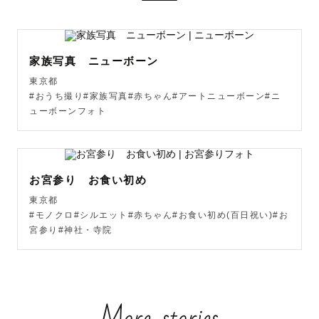
˗ˏˋ『当たり前』で普段気づかない『日常の幸せな瞬間』に

　　　　　　　　1人でも多くの人に気づいてほしい ˎˊ˗

家族写真 ニューボーン
という思いで19歳の時にカメラを始め

東京都
今でも同じ気持ちで撮影しております。

#おうち撮り#家族写真#赤ちゃん#アートニューボーン#ニ
いつかの未来で、「この時を写真に残しててよかった」

ューボーンフォト
と思ってもらえるようなお写真を残していきたいです✽

👘七五三

かしこまった写真だけでなく、お子様がその日のいつもと
お宮参り お食い初め
違う様子に

東京都
そわそわして緊張している姿、時には嫌がって泣いてしま
#モノクロ#シルエット#赤ちゃん#お食い初め(百日祝い)#お
宮参り#神社・寺院
う姿、

また、笑顔で駆け回るありのままの今の姿を残しておりま
す。

素敵な日になるように、少しでもお子様と仲良くなるため
に
