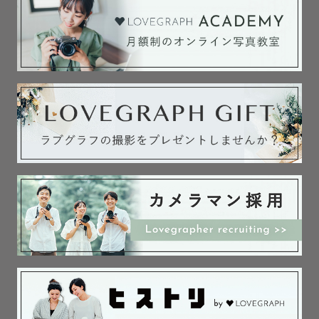
旅行とカメラが大好きな32歳です！

出身の兵庫、大学は大分・イギリス、現在は関東に7年住ん
でいます！

海外旅行が好きで今まで２５カ国行ったことがあります🌎
✈️

フッ軽さ、よく言って頂ける親しみやすさを活かして、

ゲスト様らしさを大切にありのままのゲスト様のカタチを
残します🕊️

ーーーーーーーーーー

.

✿✈️県外撮影について✿

交通費を別途相談させていただく場合もございますが

全国ご依頼承っております❀
