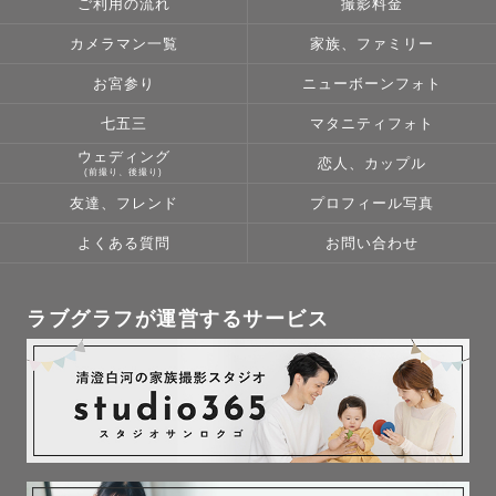
ご利用の流れ
撮影料金
カメラマン一覧
家族、ファミリー
200件以上撮影経験があるニューボーンフォトの講師で
お宮参り
ニューボーンフォト
す。

安心してお任せいただければと思います。

七五三
マタニティフォト
ウェディング
恋人、カップル
୨୧テイスト

(前撮り、後撮り)
お花とアンティーク小物を使用した撮影が得意です❀

友達、フレンド
プロフィール写真
アートニューボーンでは、お子様だけでなく

よくある質問
お問い合わせ
ペットやご家族の日常写真も一緒に残しています。

ラブグラフが運営するサービス
ーーーーーーーーーー

.

✿ゆうかりす。ってどんな人？✿
