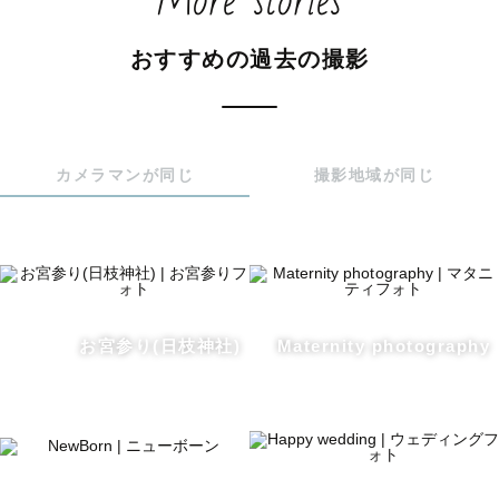
More stories
しっかりとヒアリングを行っておりますので事前のやりと
りが多くなります。

おすすめの過去の撮影
予めご了承ください。

お昼前後の時間帯は神社が混み合いますので、9時スタート
や14時以降がおすすめです✨

カメラマンが同じ
撮影地域が同じ
【貸出可能小物】

女の子：番傘・手毬

男の子：番傘・剣

.

お宮参り(日枝神社)
Maternity photography
 👶お宮参り

ニューボーンフォトの経験を活かして主役の赤ちゃんを可
愛く撮影します。

もちろん赤ちゃんだけでなく、お子様を見て幸せに微笑ん
でいるパパママ、
