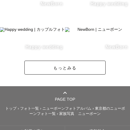
おじいさまおばあさまも素敵に残しますのでお任せくださ
NewBorn
Happy wedding
い！

.

🤰マタニティフォト

一人の女性が母になる大切な時間を思いと共に大切な写真
Happy wedding
NewBorn
と思っています。

『マタニティのゆうかりす 。』と周りのカメラマンからも
言われるので、

もっとみる
ポージングや撮影場所、妊婦さんへの気遣いを含め安心し
てお任せください！

PAGE TOP
🍼アートニューボーンフォト

トップ
›
フォト一覧
›
ニューボーンフォトアルバム
›
東京都のニューボ
ーンフォト一覧
›
家族写真 ニューボーン
”生まれてきてくれて、ありがとう”の想いを形に、

あっという間に成長してしまう新生児の姿を写真に残した
いと思っています。
