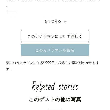
.

╋━━

　家族のストーリーに寄り添うカメラマン　

もっと見る
　　　　　　　　　　　　　　　　 ━━━╋

このカメラマンについて詳しく
カメラマンになって7年、ウエディング・マタニティフォト 
から始まり

ニューボーン〜七五三　まで同じご家族様を撮影させてい
ただけることが多いです！

※このカメラマンには22,000円（税込）の指名料がかかりま
数回の撮影を経て一緒に思い出話をしたり、家族の成長を
す。
写真と共に見守らせて頂いております🕊️

Related stories
.

▶︎  ୨୧　私の写真に込める思い  ୨୧

このゲストの他の写真
私が過去に経験した様々なことから、
