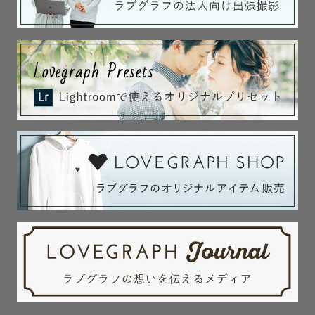
 ▹◃ 過去の撮影都道府県 ▹◃ 

北海道/青森/山形(庄内・山形市)/岩手/東京/ 神奈川  / 埼
玉 /千葉 / 茨城 

/ 群馬/長野/山梨 /静岡/ 愛知/岐阜/石川/兵庫 /京都/大阪/
和歌山/滋賀

/山口/福岡/大分/熊本/宮崎/北海道/沖縄（本島・石垣島・
宮古島・久米島）

旅行が好きでカメラを持って4０県

旅行した経験があり、ほぼ全国の

おすすめ撮影スポットを熟知しております。

.

【指名料について】

※時期によって指名料が変動いたします。予めご了承下さ