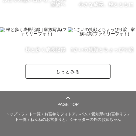
宝物へ
小さな成長、桜とともに
そんなことを事前に考えた上で、撮影に入ります。

⸻

だからこそ、

桜と歩く成長記録
1さいの笑顔とちょっぴり涙
・人見知りでも大丈夫

・泣いてしまっても大丈夫

もっとみる
・じっとできなくても大丈夫

その子の“今の気持ち”を大切にしながら、その瞬間ごと写
真に残していきます。

PAGE TOP
⸻

トップ
›
フォト一覧
›
お宮参りフォトアルバム
›
愛知県のお宮参りフォ
ト一覧
›
ねんねのお宮参りと、シャッターの外のお姉ちゃん
写真に残したいのは、

完璧な笑顔だけではありません。
