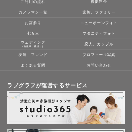
ご利用の流れ
撮影料金
カメラマン一覧
家族、ファミリー
ちょっと拗ねた顔も、

ぼーっとしている時間も、

お宮参り
ニューボーンフォト
全部その子らしさです。

七五三
マタニティフォト
ウェディング
恋人、カップル
⸻

(前撮り、後撮り)
友達、フレンド
プロフィール写真
「何気ない日が、特別な想い出になる」

よくある質問
お問い合わせ
そんな一瞬をカタチに残したくて、

カメラマンをしています。

ラブグラフが運営するサービス
未来で見返したときに、「この時こんなだったね」と笑い
合えるような写真を。

その日その瞬間を、オンリーワンの宝物にします。

⸻
