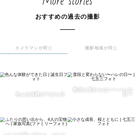
More stories
子どもは一人ひとり、性格もペースも全く違います。

おすすめの過去の撮影
・すぐに打ち解ける子

・少し距離が必要な子

・自分のペースを大切にしたい子

カメラマンが同じ
撮影地域が同じ
それぞれに合った関わり方をすることで、無理に笑わせな
くても、自然な表情はちゃんと出てきます。

⸻

普段と変わらない〜ハレの
色んな体験ができた日
日〜
撮影前の打ち合わせでは、

お子さんの性格や普段の様子をお聞きしています。

「どういう声かけが合いそうか」

「どんな距離感が安心できそうか」

ふたりの思い出から、4人の