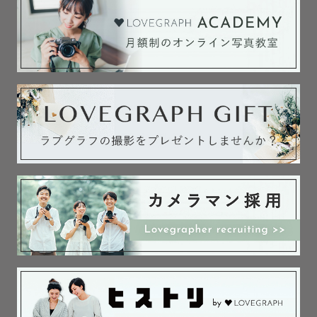
活動エリアについて

交通費無料エリア

愛知県、三重県北中部・伊勢志摩、滋賀県、岐阜県、静岡
県西部

その他エリア

交通費別途で、全国どこでも出張対応可能です。

⸻

自己紹介

1998年12月24日、クリスマスイブ生まれでプレゼントは
一緒にされがち🎁

ドリフターズを見て育ち、自然と人を笑顔にすることが好