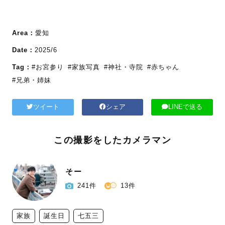
Area：
愛知
Date：
2025/6
Tag：
#お宮参り
#家族写真
#神社・寺院
#赤ちゃん
#兄弟・姉妹
ツイート
シェア
LINEで送る
この撮影をしたカメラマン
そー
241件
13件
家族
誕生日
七五三