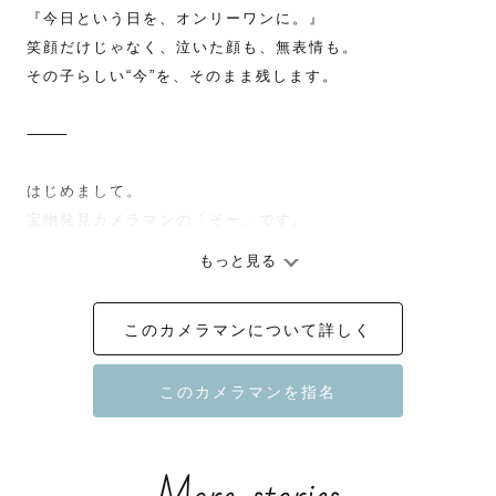
『今日という日を、オンリーワンに。』

笑顔だけじゃなく、泣いた顔も、無表情も。

その子らしい“今”を、そのまま残します。

⸻

はじめまして。

宝物発見カメラマンの「そー」です。

もっと見る
僕が大切にしているのは、“いい写真”よりも、"らしい写
真"です。

このカメラマンについて詳しく
⸻

「うちの子、人見知りで…」

そんなお声をよくいただきます。

でも大丈夫です。
