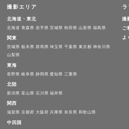
撮影エリア
ラ
北海道・東北
撮
情を大切に

北海道
青森県
岩手県
宮城県
秋田県
山形県
福島県
ご
よ
とに慣れていない方も、どうぞご安心ください。

関東
茨城県
栃木県
群馬県
埼玉県
千葉県
東京都
神奈川県
山梨県
ラ目線を求めるのではなく、

東海
け込んだ自然な姿を大切にしています。

長野県
岐阜県
静岡県
愛知県
三重県
撮らなきゃ」ではなく、

北陸
楽しんでいただくことを何より大切にしています。

新潟県
富山県
石川県
福井県
関西
のが、

滋賀県
京都府
大阪府
兵庫県
奈良県
和歌山県
たね」と思い出せる時間になるよう心がけています。

中四国