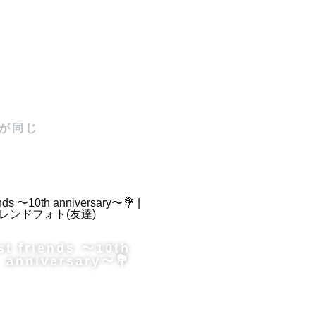
。

が同じ
撮影してい
st friends 〜10th
anniversary〜💐