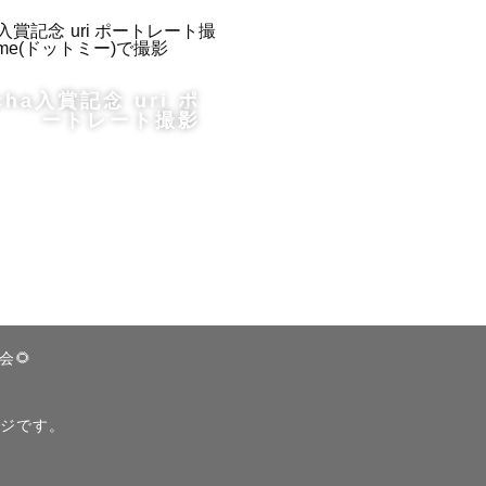
っていまし
cha入賞記念 uri ポ
ートレート撮影
会🌻
ージです。