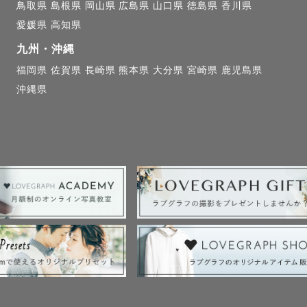
鳥取県
島根県
岡山県
広島県
山口県
徳島県
香川県
愛媛県
高知県
九州・沖縄
ま・ファミリー撮影について

福岡県
佐賀県
長崎県
熊本県
大分県
宮崎県
鹿児島県
沖縄県
して、子どもとの距離感には慣れています。

お子さまもご安心ください。

、自然な笑顔やしぐさを引き出していきます。

宮でのお宮参り・七五三撮影にも対応しております。

や注意点も含めて、スムーズにご案内いたします。

表情や仕草を、
