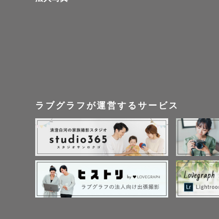
⸻

■ お子さ
2児の父と
ラブグラフが運営するサービス
人見知りの
遊びながら
太宰府天満
撮影の流れ
今しかない