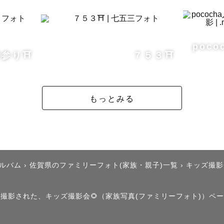
出会いは、友人の影響でした。

を撮る時間が楽しく、いつしかカメラは日常の一部にな
poco
参り⛩️
７５３⛩️
が生まれたことをきっかけに、

」ことの魅力に気づきました。

もっとみる
ことで、風景は物語になります。

気や笑い声、ぬくもりまでも写し込める写真。

アルバム
›
佐賀県のファミリーフォト(家族・親子)一覧
›
キッズ撮影
に見返したときに

気持ちまでよみがえる一枚”を大切にしています。

」で撮影された、キッズ撮影会🌻（家族写真(ファミリーフォト)）ペ