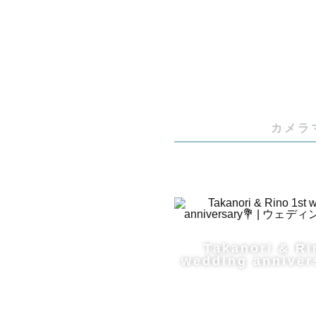
佐賀県在住
6歳と3歳
家族のよう
ファミリー
カメラ
ウェディン
ます。

どうぞ気軽
Takanori & Ri
⸻

wedding anniver
■ 写真への