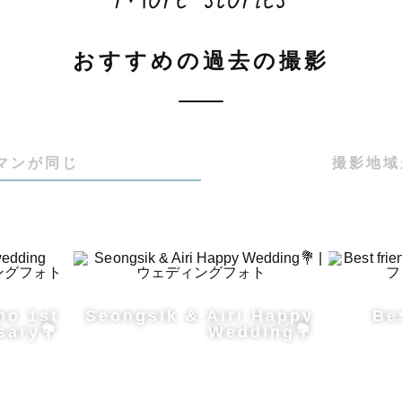
、北部九州を拠点に活動しているカメラマンのたくやです
おすすめの過去の撮影
、2人の息子を育てながら、

なあたたかい時間を写真に残しています。

撮影はもちろん、

マンが同じ
撮影地域
グ前撮りやロケーション撮影など、人生の大切な節目も
に「たくやさん」と呼んでくださいね！

no 1st
Seongsik & Airi Happy
Be
sary💐
Wedding💐
想い
