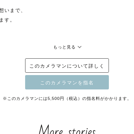
想いまで、

ます。

もっと見る
0％のプラチナランクカメラマンとして活動しています。
このカメラマンについて詳しく
200組以上のご家族やカップルを撮影してきました。

※このカメラマンには5,500円（税込）の指名料がかかります。
して

More stories
ジの中からご覧いただきありがとうございます。
