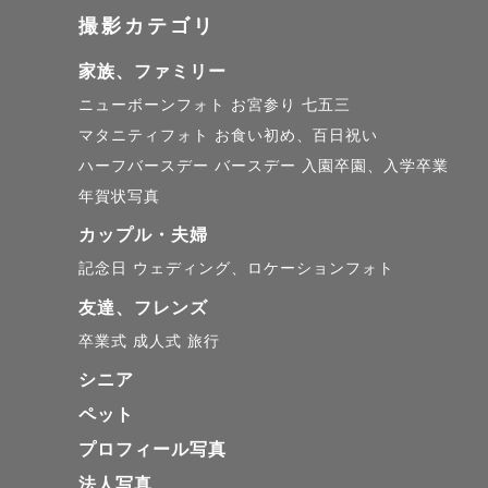
⸻

撮影カテゴリ
家族、ファミリー
■ 自然な表
ニューボーンフォト
お宮参り
七五三
マタニティフォト
お食い初め、百日祝い
撮られるこ
ハーフバースデー
バースデー
入園卒園、入学卒業
年賀状写真
無理にカメ
カップル・夫婦
その場に溶
記念日
ウェディング、ロケーションフォト
友達、フレンズ
「ちゃんと
卒業式
成人式
旅行
その時間を
シニア
ペット
撮影そのも
プロフィール写真
「楽しかっ
法人写真