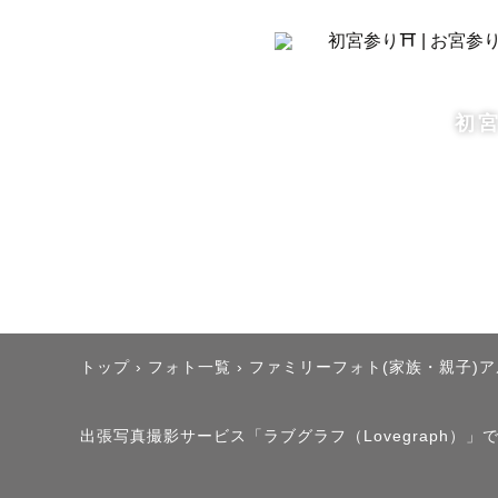
カメラとの
休日に風景
た。

初宮
そして息子
「人を撮る
人が加わる
その場の空
トップ
›
フォト一覧
›
ファミリーフォト(家族・親子)
私は、未来
“その日の
出張写真撮影サービス「ラブグラフ（Lovegraph）