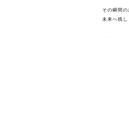
その瞬間の
未来へ残し
⸻

社内上位1
これまでに
⸻

■ はじめま
数あるペー