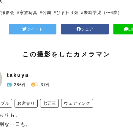
8
ズ撮影会
#家族写真
#公園
#ひまわり畑
#未就学児（〜6歳）
ツイート
シェア
L
この撮影をしたカメラマン
takuya
286件
37件
ップル
お宮参り
七五三
ウェディング
もりも、

別な一日も。
