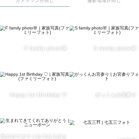
カメラマンが同じ
撮影地域が同じ
F family photo🌸
S family photo🌸
Happy 1st Birthday ♡
がっくんお宮参り
生まれてきてくれてありがと