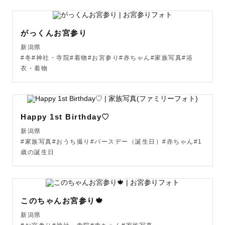
その時その時の小さな幸せな瞬間をぜひ一緒に残していき
がっくんお宮参り
ましょう✩.*˚

新潟県
#冬#神社・寺院#着物#お宮参り#赤ちゃん#家族写真#浴
衣・着物
《 自己紹介 》

普段は高齢者施設で運動指導員をしています！

高齢者の方への接し方も得意なので、おじいちゃんおばあ
ちゃんとの思い出もぜひ残してみませんか？(*^^*)介助も
Happy 1st Birthday♡
できるのでお気軽にご相談ください♬.*ﾟ

新潟県
#家族写真#おうち撮り#バースデー（誕生日）#赤ちゃん#1
歳の誕生日
《撮影について》

写真を撮られ慣れていないから…と不安な方も多いと思い
ますが、ポージングや小物使いのご提案も可能ですのでご
このちゃんお宮参り🍁
安心ください✩.*˚

新潟県