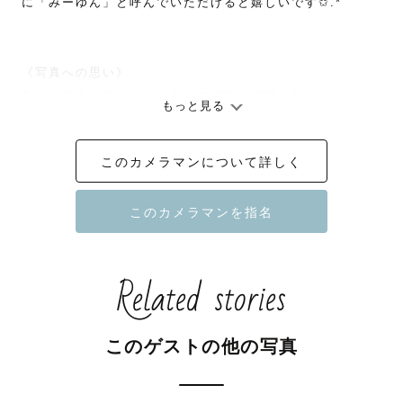
に「みーゆん」と呼んでいただけると嬉しいです✩.*˚

《写真への思い》

私は小学生の頃から、「今この瞬間は二度とない」という
もっと見る
思いで写真を撮ってきました。

このカメラマンについて詳しく
その思いは今も変わっていません。

今ある幸せ、今この瞬間を残しておける方法が、写真だと
思っています。

Related stories
記憶として忘れても、写真を見るとその時の温かさを感じ
ることができる。。

このゲストの他の写真
大好きな人との思い出、赤ちゃんがお腹にいるたった10ヶ
月の幸せな瞬間、1日1日と違う子供の成長、家族での思い
出、おじいちゃんおばあちゃんの笑顔…
