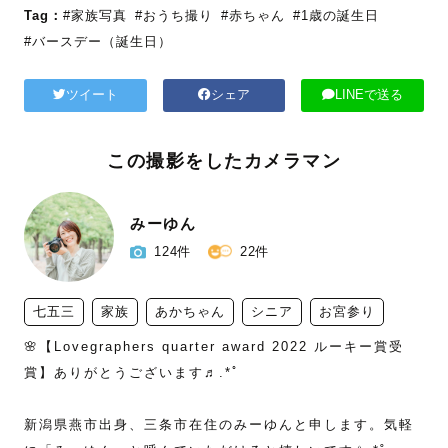
Tag：
#家族写真
#おうち撮り
#赤ちゃん
#1歳の誕生日
#バースデー（誕生日）
ツイート
シェア
LINEで送る
この撮影をしたカメラマン
みーゆん
124件
22件
七五三
家族
あかちゃん
シニア
お宮参り
🌸【Lovegraphers quarter award 2022 ルーキー賞受
賞】ありがとうございます♬.*ﾟ

新潟県燕市出身、三条市在住のみーゆんと申します。気軽