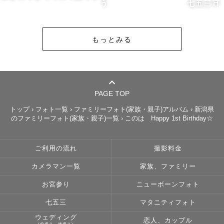
う
七五三⛩️
もっとみる
PAGE TOP
トップ
›
フォト一覧
›
ファミリーフォト(家族・親子)アルバム
›
新潟県
のファミリーフォト(家族・親子)一覧
›
このは Happy 1st Birthday☆
ご利用の流れ
撮影料金
カメラマン一覧
家族、ファミリー
お宮参り
ニューボーンフォト
七五三
マタニティフォト
ウェディング
恋人、カップル