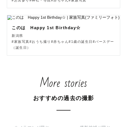
#お宮参り#神社・寺院#赤ちゃん#家族写真
事前にLINEや電話やメールなどご希望の連絡手段にてコミ
ュニケーションを取らせていただきますので、お気軽に悩
みや要望などを伝えていただき、撮影当日は思いっきり楽
しみましょう♬.*ﾟ

このは Happy 1st Birthday☆
新潟県
#家族写真#おうち撮り#赤ちゃん#1歳の誕生日#バースデー
（誕生日）
皆様にお会いできることを楽しみにしております✩.*˚

みーゆん♬.*ﾟ
More stories
おすすめの過去の撮影