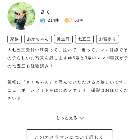
さく
214件
63件
家族
あかちゃん
誕生日
七五三
お宮参り
⚠️七五三受付中⛩笑って、泣いて、走って。ママ目線でそ
の子らしいお写真を残します📸3歳と0歳のママ👶🏻‪‪我が子
の七五三も経験済み！

気軽に『さくちゃん』と呼んでいただけると嬉しいです...!

ニューボーンフォトをはじめファミリー撮影はお任せくだ
さい☺︎

南房総エリアと千葉県北西部の２拠点で活動中！

もっと見る
上記エリアを中心にどこへでも🚗

このカメラマンについて詳しく