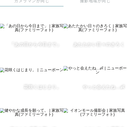
カメラマンが同じ
撮影地域が同じ
--------------------------------------------------------

千葉県以外も対応可能🚗

※交通費を頂ければどこへでも伺います※

【参考の超過交通費一例】

・千葉市内　￥3,000〜

「あの日から今日まで」
あたたかい日々のきろく
・船橋市内　￥5,000〜

・横須賀市　￥10,000〜 

・東京都内　￥8,000〜

日程によっては交通費が不要な場合もございますので、自
分のエリアはいくらなのか？💰などありましたらまずはお
花咲くはじまり。
やっと会えたね...👶
気軽にご相談ください📩

予定が〇になっていても前後の撮影の関係で

移動時間等でご依頼をお受けできない場合がございます。