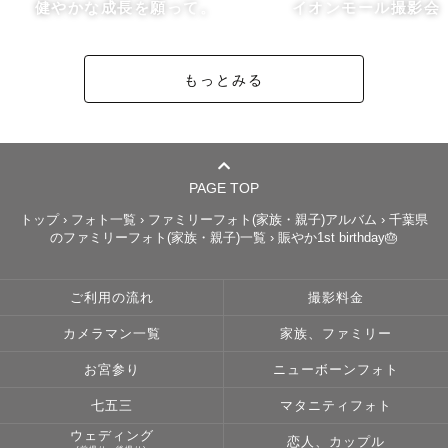
健やかな成長を願って。
イオンモール撮影会
もっとみる
PAGE TOP
トップ
›
フォト一覧
›
ファミリーフォト(家族・親子)アルバム
›
千葉県
のファミリーフォト(家族・親子)一覧
›
賑やか1st birthday🎂
ご利用の流れ
撮影料金
カメラマン一覧
家族、ファミリー
お宮参り
ニューボーンフォト
七五三
マタニティフォト
ウェディング
恋人、カップル