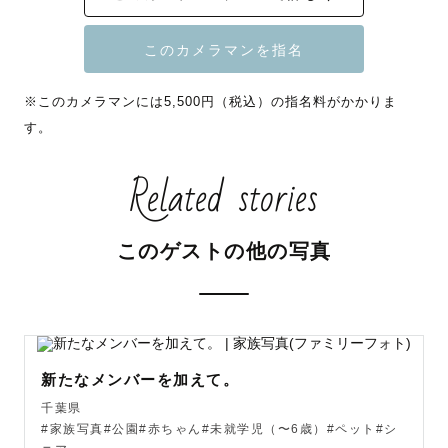
🏅社内上位20%ランクカメラマン

🏆2024年度四半期 新人賞受賞

👩🏻‍💻ママ向け無料写真教室の先生

※このカメラマンには5,500円（税込）の指名料がかかりま
す。
--------------------------------------------------------

Related stories
あとから振り返って、あの時こうだったな...とご家族みな
さんの心の支えになるように

大切に切り撮らせていただきます📸

このゲストの他の写真
カメラマンがここにいるぞ！！というキメキメのお顔では
なく、『いつもこの顔してるな！』『こんなこと出来るよ
うになったな』など

みなさんの日常に友達が付き添った！というような自然な
新たなメンバーを加えて。
空気、表情を撮影します♡

千葉県
#家族写真#公園#赤ちゃん#未就学児（〜6歳）#ペット#シ
私自身も3歳の女の子と0歳（生後3ヶ月）男の子のママな