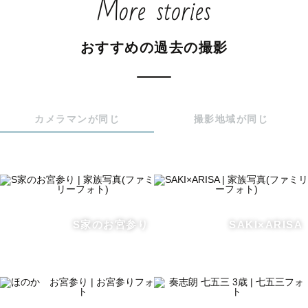
More stories
この度、2024年4月からトップランクカメラマンとして認
定されました！！

おすすめの過去の撮影
みなさまのおかげです、いつも本当にありがとうございま
す🌟

ランク変更に伴い、指名料が発生します！👀

カメラマンが同じ
撮影地域が同じ
※リピーター様割のお休みと、指名料の変更しておりま
す。ご了承の上ご依頼のほどよろしくお願いいたします。
（2025年8月更新）

（様子を見て指名料価格変更など起きる場合、またSNSな
どでも発信させていただきます！）

S家のお宮参り
SAKI×ARISA
早いものでラブグラフに所属してから6年が経ちます。長い
お付き合いになるリピーター様も何組かいらっしゃって、
楽しく撮影させていただいております。いつもありがとう
ございます。引き続き、写真を任せていただければとても