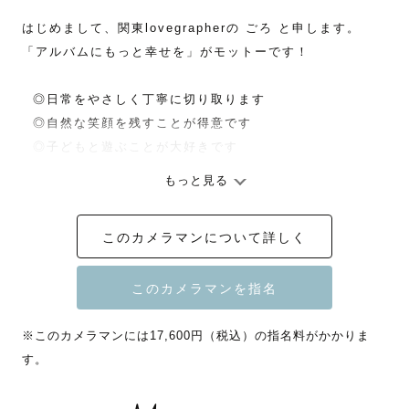
はじめまして、関東lovegrapherの ごろ と申します。

「アルバムにもっと幸せを」がモットーです！

  ◎日常をやさしく丁寧に切り取ります

  ◎自然な笑顔を残すことが得意です

  ◎子どもと遊ぶことが大好きです

もっと見る
撮影の時間がそのまま思い出になるように

そして、思わず見返したくなる写真を目指して、カメラマ
このカメラマンについて詳しく
ンをしています！

ニックネームの由来は、ごろごろするのが好きだからで
す。

※このカメラマンには17,600円（税込）の指名料がかかりま
ごろちゃん〜〜！と呼んで頂けたら嬉しいです！！

す。
【リピーター様へ】
