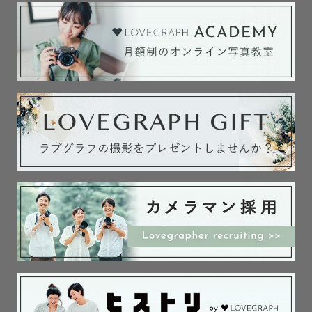
平日は都内で会社員として働き、土日にカメラマンとして
動いております！

▫️得意なこと

◎子どもとの関わり方

小学生の面倒を見るボランティア活動をしていたので、小
学生との距離感の掴み方が得意です！

必要なカットを撮り終えたら、遊びながらラフな雰囲気で
撮影させていただきます！🏃

私も人見知りな一面があり、人見知りな子とは打ち解ける
のが早いみたいです☺️

子どもとの関わり方が上手だとお褒めいただくことや、保
育士さんですか？！と言って頂けることが最近多いです😂
