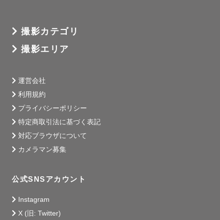
きていただければ問題ないです！

あとは私にお任せください😆✨

撮影カテゴリ
撮影エリア
◎青春写真

自分が高校生の時に、友達の思い出作りのために制服写真
運営会社
をよく撮っていたので、

利用規約
青春を残すお写真もお任せください！☺️

プライバシーポリシー
特定商取引法に基づく表記
▫️写真について

対応ブラウザについて
カメラマン募集
記録写真のような、何気ない一瞬を切り取ることが得意で
す。

公式SNSアカウント
お色味については、当日の雰囲気やゲストさまの雰囲気に
Instagram
合わせて、一枚一枚丁寧に編集させていただきます。

X (旧: Twitter)