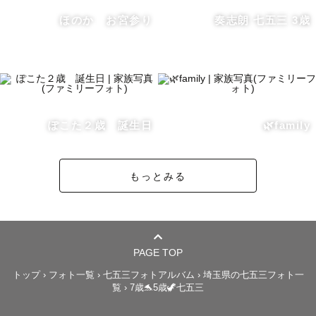
嬉しく思います。

ほのか お宮参り
奏志朗 七五三 3歳
この先もごろを、よろしくお願い致します🌸

……………

▫️撮影について

ぽこた２歳 誕生日
🌿family
撮影自体が思い出となるように、

気取らないいつも通りの空気感を引き出します！気が付い
もっとみる
たら自然と笑っているような、リラックスできて楽しい撮
影空間を心がけています！

1~2時間の撮影で、オフショットを大切にした平均納品枚
数145枚以上をお渡ししています！

PAGE TOP
トップ
›
フォト一覧
›
七五三フォトアルバム
›
埼玉県の七五三フォト一
覧
›
7歳🐬5歳🦖七五三
どんな方ともすぐに打ち解けることができるので、初めて
の方でもいつも通りの自然な雰囲気を撮影できる自信があ