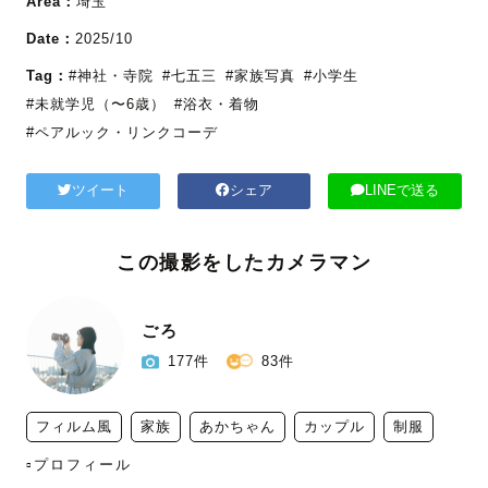
Area：
埼玉
Date：
2025/10
Tag：
#神社・寺院
#七五三
#家族写真
#小学生
#未就学児（〜6歳）
#浴衣・着物
#ペアルック・リンクコーデ
ツイート
シェア
LINEで送る
この撮影をしたカメラマン
ごろ
177件
83件
フィルム風
家族
あかちゃん
カップル
制服
▫️プロフィール
