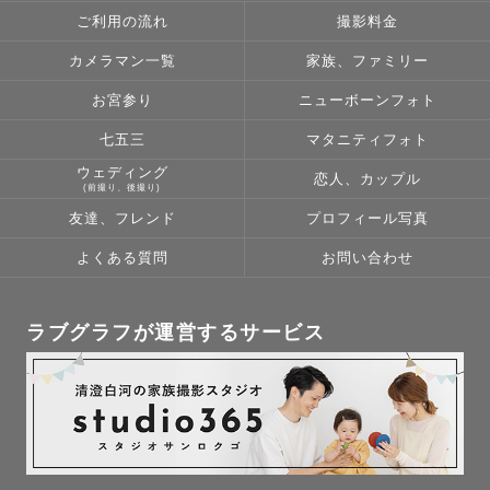
ります！

ご利用の流れ
撮影料金
カメラマン一覧
家族、ファミリー
◎撮影後、納品後のお色味修正も承っておりますので、お
色味にこだわりのある方でもご安心ください🙆🤍

お宮参り
ニューボーンフォト
七五三
マタニティフォト
＿＿＿＿＿＿＿＿＿＿＿＿＿＿

ウェディング
恋人、カップル
(前撮り、後撮り)
more....

友達、フレンド
プロフィール写真
よくある質問
お問い合わせ
わたしのこと🌷

▫️好きなもの

ラブグラフが運営するサービス
カメラが趣味で、小学生の頃から写真を撮ることが大好き
です！

最近は、フィルムカメラ、音楽フェスに行くこと、テレビ
を見ること、youtubeを見ること、美味しいものを食べる
ことが好きです！
