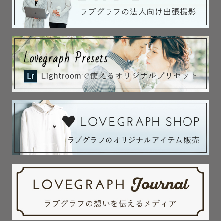
はじめは親御さんと沢山お話させて頂くことで、少しずつ
お子さんの警戒心を解いていきます。

この方法で、大体のお子さんと最終的に仲良くなれます！

ご協力いただけますと幸いです！

また、撮影前のお子さんについてのヒアリング、前日のお
子さんへのビデオメッセージを行うなど、不安を取り除く
意識をしております👀

撮影後にはお子さんへのご褒美のご用意をしております🍭
（用意をする余裕がある場合に限ります🙇🏻）

◎ゲストさんとの距離感

人見知りな反面、話すことが好きなので、カップルさん、
ご家族さんに

初対面じゃないみたいでした！とよく言われます（笑）

撮影が初めてでご不安な方でも、楽しむ気持ちだけ持って