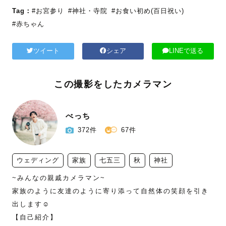
Tag：
#お宮参り
#神社・寺院
#お食い初め(百日祝い)
#赤ちゃん
ツイート
シェア
LINEで送る
この撮影をしたカメラマン
べっち
372件
67件
ウェディング
家族
七五三
秋
神社
~みんなの親戚カメラマン~

家族のように友達のように寄り添って自然体の笑顔を引き
出します☺️

【自己紹介】
