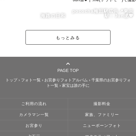
『写真を撮るから笑うのではなく、笑っているから写真を
pococha梅田駅広告📍東京
撮る』

海路の日和
駅：Jun💰💖
撮影の目的は写真ではなく記憶を残すこと、素敵な思い出
を形に残すこと

もっとみる
少しでも想いに共感できる方、まだ予約に迷っている方で
もぜひ一度ご連絡ください✨
PAGE TOP
トップ
›
フォト一覧
›
お宮参りフォトアルバム
›
千葉県のお宮参りフォ
ト一覧
›
家宝は誰の手に
ご利用の流れ
撮影料金
カメラマン一覧
家族、ファミリー
お宮参り
ニューボーンフォト