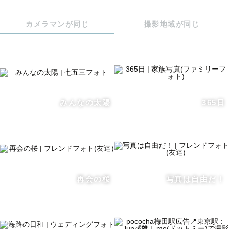
思ってしまうかもしれません。

でも、わきあいあいとした楽しい雰囲気で

カメラマンが同じ
撮影地域が同じ
自然な笑顔をひきだします！

皆さんの思い出や好きなことを共有していただき、

ふたりらしい写真になるよう、ポージングも雰囲気つくり
を行います

一生に1回の撮影なので

無邪気に楽しく、素敵な写真を一緒に作りましょう！

みんなの太陽
365日
【 🚃対応エリア・交通費 】

関東を中心として活動しています。

全国世界どこでも撮影可能です！

都心から離れる場合は交通費をいただく場合がございま
す。

お気軽にご相談ください:飛行機:

再会の桜
写真は自由だ！
【✉️ お問い合わせ】

ご相談したいこと、ご不明点など

公式ラインにてお気軽にお問い合わせください

【📷べっちの想い】
