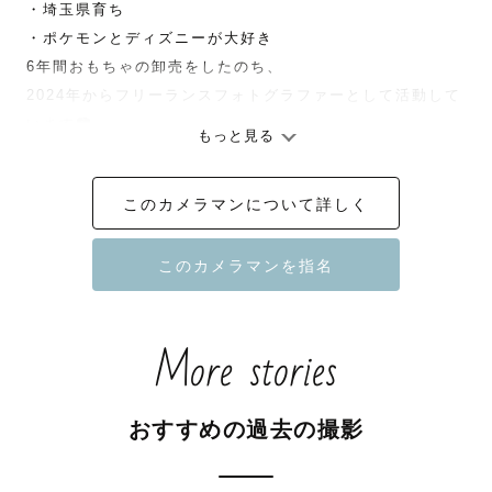
・埼玉県育ち

・ポケモンとディズニーが大好き

6年間おもちゃの卸売をしたのち、

2024年からフリーランスフォトグラファーとして活動して
います📷

もっと見る
子どもと遊ぶことが好きで、

地元で子ども食堂を運営しています🍙

このカメラマンについて詳しく
【 👨👦👩ファミリー撮影 】

「写真を撮るよ」ではなく、

「一緒に遊ぼう！」と声をかけています。

子どもたちにとって、

同じ場所に立ち止まるのは楽しくないこと。

More stories
べっちと楽しく遊んでいたら、いつの間にか素敵な写真が
撮れている！

そんなサービスをお届けします！

おすすめの過去の撮影
【💍ウェディング撮影】

記念の写真だから、ちゃんとしなきゃと
