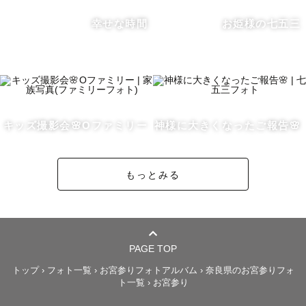
い💓

幸せな時間
お姫様の七五三
ポージングなども、一緒にイメージを考えて、一緒に最高
の写真を作り上げたいと思っています✨

ご希望のカットがございましたら、遠慮なくお申し付けく
ださい！

キッズ撮影会🌸Oファミリー
神様に大きくなったご報告🌸
最後まで読んでいただきありがとうございます🌸

みなさまにお会いできる日を楽しみにしています！
もっとみる
PAGE TOP
トップ
›
フォト一覧
›
お宮参りフォトアルバム
›
奈良県のお宮参りフォ
ト一覧
›
お宮参り