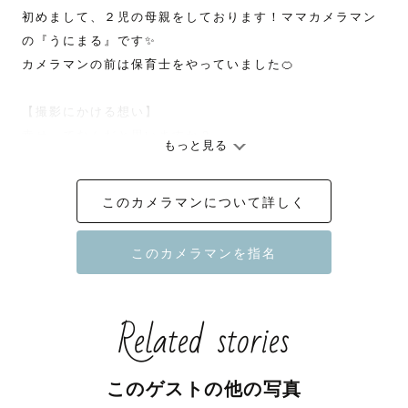
初めまして、２児の母親をしております！ママカメラマン
の『うにまる』です✨

カメラマンの前は保育士をやっていました🍊

【撮影にかける想い】

幸せってなんだと思いますか？

もっと見る
私は、日常そのものが『幸せ』だと思っています。

このカメラマンについて詳しく
娘と一緒に絵本を読んでいる時間。

旦那と一緒に夜の晩酌をしている時間。

家族で一緒に迎える朝。

これは、きっと明日にも続く幸せ。

でも、1年後は？10年後は？

Related stories
子どもの成長は早いから、「絵本を読んで」なんて言われ
ることもなくなるし、旦那が10年後も20年後もずっと元気
かどうかなんてわからない。

このゲストの他の写真
明日もきっとある、でもいつかは当たり前じゃなくなる、