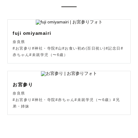
そんな幸せを形として残したいと思っています！

写真は、幸せを閉じ込めることもできるし、写真を見返し
たときにみんなで思い出話に花が咲いたりと、新たな幸せ
fuji omiyamairi
を作り出すこともできます✨

奈良県
『写真』とは思い出のタイムカプセルのようなものではな
#お宮参り#神社・寺院#山#お食い初め(百日祝い)#記念日#
いでしょうか。

赤ちゃん#未就学児（〜6歳）
タイムカプセルって、作る時も開ける時もわくわくします
よね。

私の撮影でも、ワクワクする撮影、ワクワクする写真を目
指しています！

お宮参り
撮影そのものを楽しんでいただけると思います🌷

奈良県
#お宮参り#神社・寺院#赤ちゃん#未就学児（〜6歳）#兄
弟・姉妹
みなさんの大切な幸せな瞬間を残すお手伝いをさせていた
だけませんか？

シャッターに私の想いを乗せて、
