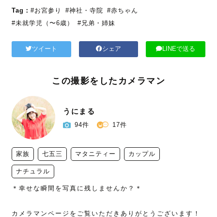
Tag：
#お宮参り
#神社・寺院
#赤ちゃん
#未就学児（〜6歳）
#兄弟・姉妹
ツイート
シェア
LINEで送る
この撮影をしたカメラマン
うにまる
94件
17件
家族
七五三
マタニティー
カップル
ナチュラル
＊幸せな瞬間を写真に残しませんか？＊

カメラマンページをご覧いただきありがとうございます！
