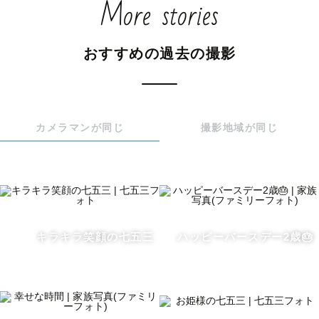
More stories
幸せをお届けします。

【撮影について】

おすすめの過去の撮影
子供が人見知りだけど大丈夫？

機嫌が悪くなったらどうしよう…

ポージングとか、笑顔とかちゃんとできるかな？

カメラマンが同じ
撮影地域が同じ
たくさんの不安があると思います…

その不安にしっかりと寄り添って事前にヒアリングをさせ
ていただきます✨

子どもと打ち解けるのは得意です🌷

たくさん遊びながら、お子様が楽しい！と思えるように全
キラキラ笑顔の七五三
ハッピーバースデー2歳🎂
力を尽くします。

ですが、もしお子様が泣いてしまったとしても、そんな瞬
間も愛おしく切り取らせていただきますのでご安心くださ