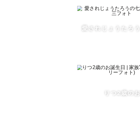
愛されじょうたろ
りつ2歳の