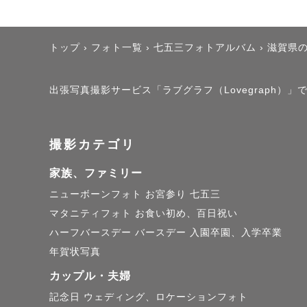
トップ
›
フォト一覧
›
七五三フォトアルバム
›
滋賀県
出張写真撮影サービス「ラブグラフ（Lovegraph
撮影カテゴリ
家族、ファミリー
ニューボーンフォト
お宮参り
七五三
マタニティフォト
お食い初め、百日祝い
ハーフバースデー
バースデー
入園卒園、入学卒業
年賀状写真
カップル・夫婦
記念日
ウェディング、ロケーションフォト