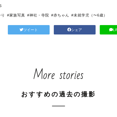
6
参り
#家族写真
#神社・寺院
#赤ちゃん
#未就学児（〜6歳）
ツイート
シェア
L
More stories
おすすめの過去の撮影