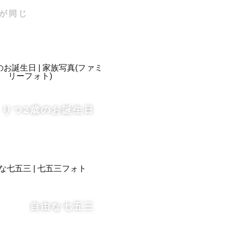
が同じ
りつ2歳のお誕生日
自由な七五三