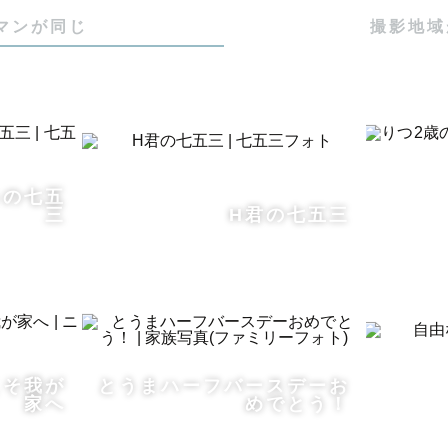
マンが同じ
撮影地域
うの七五
三
H君の七五三
こそ我が
とうまハーフバースデーお
家へ
めでとう！