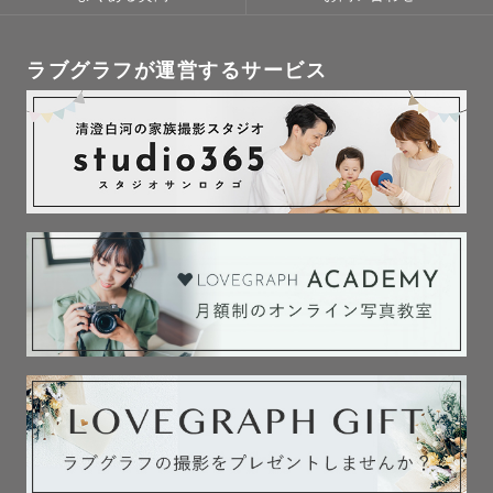
またLineにてご相談できますのでお気軽にご連絡ください
✨

ラブグラフが運営するサービス
◇753貸出小物

•和傘（子供用）赤と白

•753数字バナー

•毱

•お手玉

⚠️雨の日だと貸出できない可能性もございますのでご了承
ください

◇事前打ち合わせ

撮影前に、撮りたいイメージや撮影時の服装や撮影場所の

ご相談をさせていただきます。

こちらからも提案はさせていただきますが、
