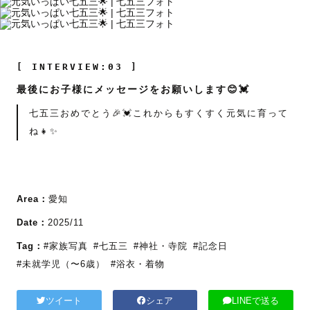
[ INTERVIEW:03 ]
最後にお子様にメッセージをお願いします😊💓
七五三おめでとう🎉💓これからもすくすく元気に育って
ね👧✨
Area：
愛知
Date：
2025/11
Tag：
#家族写真
#七五三
#神社・寺院
#記念日
#未就学児（〜6歳）
#浴衣・着物
ツイート
シェア
LINEで送る