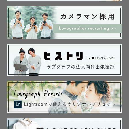
ご希望がありましたら

お気軽にご連絡ください🌈

◇打ち合わせ方法

予約あとゲスト様のメールにて

詳細を送らせていただきます📤

LineのQRコードの登録をお願いしております。

打ち合わせをさせて頂きます‼

◇撮影当日

ゲスト様やお子様の様子を見つつ撮影を進めさせていただ
きます

◇納品

撮影後1枚1枚丁寧にレタッチさせて頂き２週間以内に納品