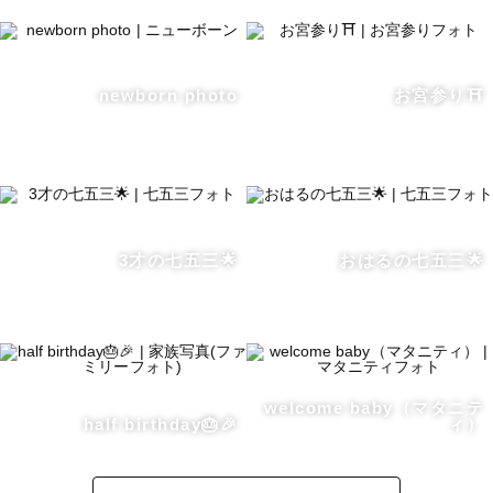
着物の着崩れ対応いたします🌈

撮影時は綺麗に着物も残しましょう‼

newborn photo
お宮参り⛩️
---------------------^-^--

【撮影について】

「初めての撮影緊張する…」

3才の七五三🌟
おはるの七五三🌟
「うまく笑えるかな…？」

「子供がちゃんと泣かずに撮影できるかな…？」

安心してください🙆

welcome baby（マタニテ
多くのゲスト様が初めての撮影で同じような

half birthday🎂🎉
ィ）
不安を持っています…
