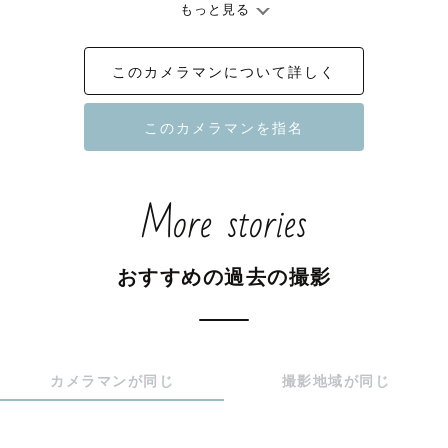
もっと見る
その記念日が楽しい思い出になるよう

皆様と共に思い出つくりをお手伝いいたします📸

このカメラマンについて詳しく
キッズフォトスタジオの経験がある為

お宮参り、七五三、お子様の撮影が得意です🌟

バースデーフォト、ナチュラルニューボン、マタニティ

More stories
様々な撮影対応します‼

カップル撮影やウェディング撮影スタジオ時代の経験を生
おすすめの過去の撮影
かして

ポージングお任せください💓

フォトスタジオの経験がある為

カメラマンが同じ
撮影地域が同じ
着付け経験があります👘
