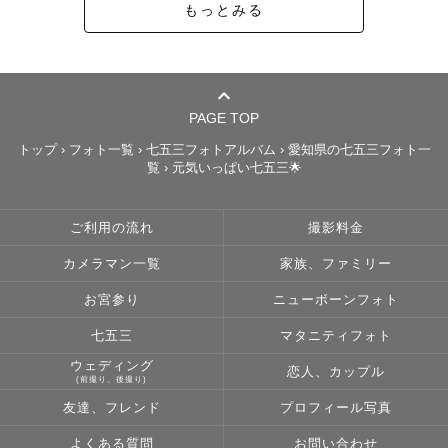
もっとみる
特にお子様は泣いているときもふてくされている顔も笑顔
も

全てが思い出です😊😢

お子様のペースに合わせて撮影していきますので

PAGE TOP
ご安心ください‼

トップ
›
フォト一覧
›
七五三フォトアルバム
›
愛知県の七五三フォト一
覧
›
元気いっぱい七五三🌟
撮影中はお話ししながら

楽しんで特別な1日にしましょう‼

ご利用の流れ
撮影料金
カメラマン一覧
家族、ファミリー
お宮参り
ニューボーンフォト
◇予約時間（753撮影）

七五三
マタニティフォト
9月～11月は沢山のゲスト様からご予約を頂きます。

ウェディング
恋人、カップル
神社はとても混んでいるためお時間は

(前撮り、後撮り)
朝は～10時までのお時間、昼は14時～のお時間で

友達、フレンド
プロフィール写真
ご予約をお勧めしております。

よくある質問
お問い合わせ