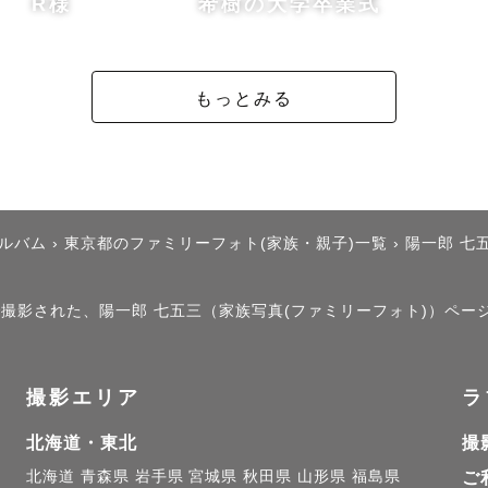
R様
希樹の大学卒業式
もっとみる
アルバム
›
東京都のファミリーフォト(家族・親子)一覧
›
陽一郎 七
」で撮影された、陽一郎 七五三（家族写真(ファミリーフォト)）ペー
撮影エリア
ラ
北海道・東北
撮
北海道
青森県
岩手県
宮城県
秋田県
山形県
福島県
ご