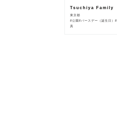
Tsuchiya Family
東京都
#公園#バースデー（誕生日）
真