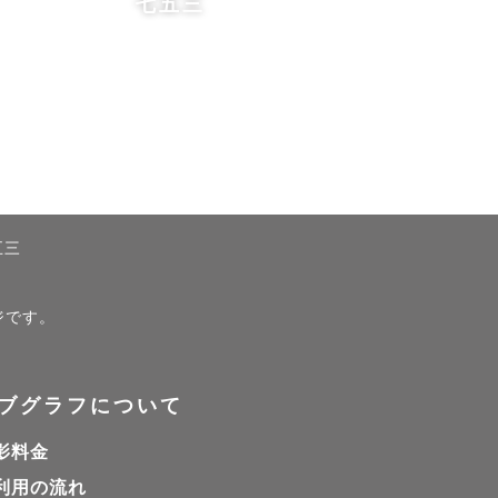
七五三
五三
ジです。
ブグラフについて
影料金
利用の流れ