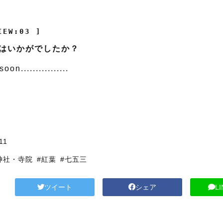
IEW:03 ]
はいかがでしたか？
on................
11
神社・寺院
#紅葉
#七五三
ツイート
シェア
L