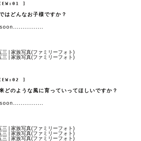
IEW:01 ]
ではどんなお子様ですか？
on................
IEW:02 ]
来どのような風に育っていってほしいですか？
on................