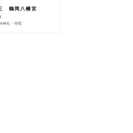
三 鶴岡八幡宮
県
三#神社・寺院