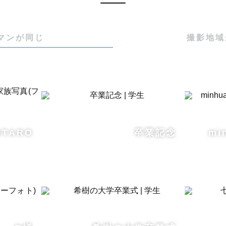
マンが同じ
撮影地域
NTARO
卒業記念
mi