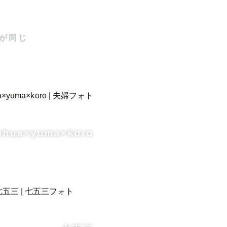
が同じ
nhua×yuma×koro