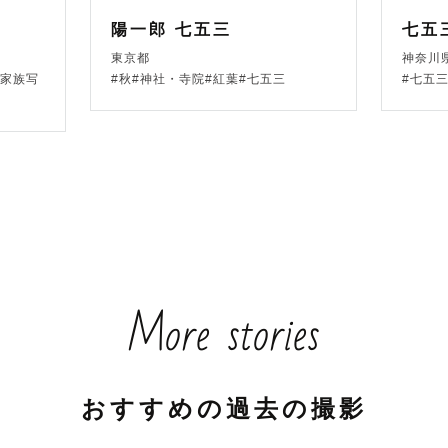
陽一郎 七五三
七五
東京都
神奈川
#家族写
#秋#神社・寺院#紅葉#七五三
#七五
More stories
おすすめの過去の撮影