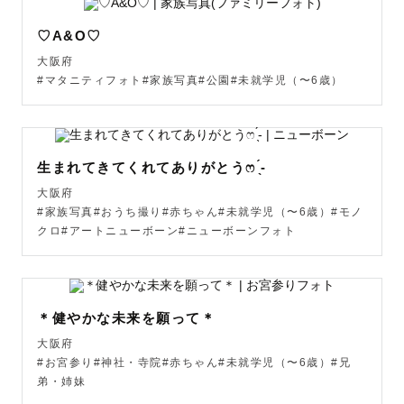
♡A&O♡
大阪生まれ大阪育ち、土曜のお昼は吉本新喜劇を見ながら
大阪府
ご飯を食べる、生粋の大阪人です🐙

#マタニティフォト#家族写真#公園#未就学児（〜6歳）
見た目は動物に例えるとペンギンです🐧

楽しいことや面白いことが大好きで、いつも何かワクワク
していたいタイプです🎠

生まれてきてくれてありがとうෆ ̖́-‬
大阪府
そしてプライベートでは

#家族写真#おうち撮り#赤ちゃん#未就学児（〜6歳）#モノ
お絵描きが大好きで、ひらがなの練習中の4歳の女の子と、

クロ#アートニューボーン#ニューボーンフォト
食べることと戦隊モノが大好きで、いつも見えない何かと
戦い続けている2歳の男の子を育てています🤖

＊健やかな未来を願って＊
毎日てんやわんやで、気づいたら1日が終わっていて、バタ
大阪府
バタしすぎて記憶のない日もあります🫠笑

#お宮参り#神社・寺院#赤ちゃん#未就学児（〜6歳）#兄
弟・姉妹