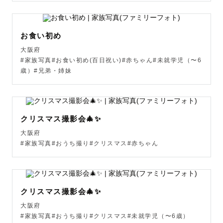
📷撮影について  

お子様との撮影で心掛けていることは、  

お食い初め
【私も全力で遊び、一緒に楽しむ❤️‍🔥】ことです🚗  

大阪府
#家族写真#お食い初め(百日祝い)#赤ちゃん#未就学児（〜6
歳）#兄弟・姉妹
小さいお子様だと特に、  

(せっかく公園に来たのに遊ばせてもらえない😢)  

(あっちに行きたいのに行かせてもらえない😫)  

(退屈😞)(楽しくない😭)(思ってたんとちがーう🤬)  

クリスマス撮影会🎄✨
…なんて気持ちになることもありますよね🥺  

大阪府
#家族写真#おうち撮り#クリスマス#赤ちゃん
一度こうなってしまうと、お子様の機嫌を戻すのってすっ
ごく大変。  

私も育児中なので、その気持ちがよく分かります🥺  

クリスマス撮影会🎄✨
だからこそ撮影では、  

大阪府
“楽しい時間そのもの”になることを一番大切にしていま
#家族写真#おうち撮り#クリスマス#未就学児（〜6歳）