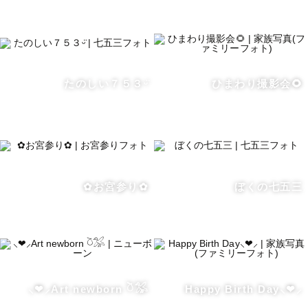
決して特別な日だけに撮らなくてもいいんです😌

ハレの日も何でもない日もあなたの未来に宝物を残すお手
たのしい７５３ᵕ̈
ひまわり撮影会🌻
伝いをさせていただきます🫧

ひなつ
✿お宮参り✿
ぼくの七五三
⸜❤︎⸝Art newborn 𓎤𓅮
Happy Birth Day⸜❤︎⸝