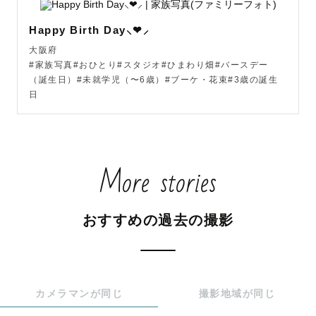
Happy Birth Day⸜❤︎⸝
✏️最後に...

大阪府
私は今日が終わり眠る前に、子供たちの寝顔を見ながら"ま
#家族写真#おひとり#スタジオ#ひまわり畑#バースデー
た1日この子達と一緒に過ごせる日々が終わってしまった
（誕生日）#未就学児（〜6歳）#ブーケ・花束#3歳の誕生
😢"と思い切なくなることがあります。

日
私たちの人生には必ず終わりがきます。

いつ来るか分かりません。

More stories
大切な人と過ごす日々は毎日がカウントダウンです。

おすすめの過去の撮影
写真は必ず未来への宝物になります🤝

この子たちが最期を迎える時には、私たちはもう隣にいま
せん。

カメラマンが同じ
撮影地域が同じ
だけど、写真になってそばにいられるように🫧
