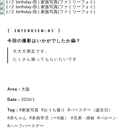
[ INTERVIEW:03 ]
今回の撮影はいかがでしたか🤗？
大大大満足です。
たくさん撮ってもらいたいです
Area：
大阪
Date：
2026/1
Tag：
#家族写真
#おうち撮り
#バースデー（誕生日）
#赤ちゃん
#未就学児（〜6歳）
#兄弟・姉妹
#バルーン
#ハーフバースデー