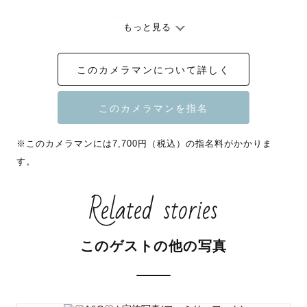
💭下にあるレビュー欄には、ゲストさまからいただいたリ
もっと見る
アルなご感想を掲載中です。

撮影の雰囲気が伝わると思いますのでぜひご覧ください！

このカメラマンについて詳しく
┈┈┈┈┈┈┈ ❁ ❁ ❁ ┈┈┈┈┈┈┈┈

ꕤ七五三無料貸し出しアイテムꕤ

※このカメラマンには7,700円（税込）の指名料がかかりま
番傘(赤、青)・７５３の木製扇子・数字パネル・万華鏡・
す。
紙風船・ピロピロetc

Related stories
ꕤニューボーン無料貸し出しアイテムꕤ

おくるみ10色以上・季節のお花・くま、うさぎ帽子・動物
ぬいぐるみ・フェルト(星、雲、風船)・星スティッキ・ブ
このゲストの他の写真
ランコetc

🙋🏻‍♀️ひなつってどんな人...？
