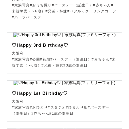
がもっと楽しく、自然な表情にもつながっていきます🕊️  

#家族写真#おうち撮り#バースデー（誕生日）#赤ちゃん#
未就学児（〜6歳）#兄弟・姉妹#ペアルック・リンクコーデ
そして当日は、安心してお任せいただけるように、お子様
#ハーフバースデー
のペースを大切にしながら、撮影中も思い出に残る時間を
一緒に作っていけたら嬉しいです🧸✨

♡Happy 3rd Birthday♡
お子様に「ひなっちゃんにまた会いたい！」と思ってもら
大阪府
えるような、ゲストさまに寄り添いながら共にお子様の成
#家族写真#公園#花畑#バースデー（誕生日）#赤ちゃん#未
長を見届ける、“ご家族の専属カメラマン”に私がなります
就学児（〜6歳）#兄弟・姉妹#3歳の誕生日
🍀

🚃対応エリアやスケジュール

♡Happy 1st Birthday♡
大阪府
基本的に交通機関での移動となるため、撮影場所が最寄駅
#家族写真#おひとり#スタジオ#ひまわり畑#バースデー
から離れている場合、駅までのお迎えなどのご相談をお願
（誕生日）#赤ちゃん#1歳の誕生日
いすることがございます🙇🏻‍♀️
