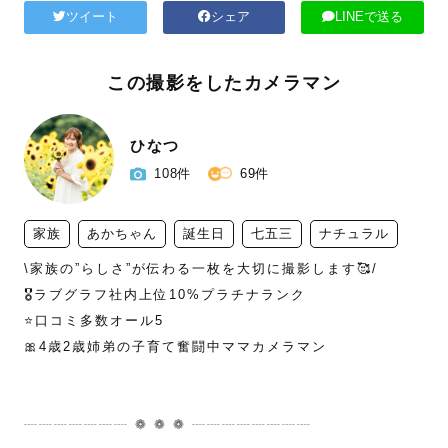
ツイート
シェア
LINEで送る
この撮影をしたカメラマン
ひなつ
108件
69件
家族
あかちゃん
誕生日
七五三
ナチュラル
\家族の”らしさ”が伝わる一枚を大切に撮影します🥰/

🎖️ラブグラフ社内上位10%プラチナランク

⭐️口コミ多数オール5

🎀4歳2歳姉弟の子育て奮闘中ママカメラマン

┈┈┈┈┈┈┈ ❁ ❁ ❁ ┈┈┈┈┈┈┈┈
