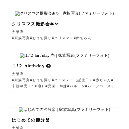
す。  

お子様のペースを大事にしながら、  

クリスマス撮影会🎄✨
遊びやおやつ休憩も挟みつつ、いつも通りの雰囲気の中で
大阪府
撮影を進めていきます🧸  

#家族写真#おうち撮り#クリスマス#赤ちゃん
その中で自然に出てくる笑顔や、その子らしさを大切に残
していきます🌿

１/２ birthday 🎂
事前にお子様の好きなキャラクターやハマっているもの、
大阪府
最近よくする遊びなどをお伺いしていますので、どんなこ
#家族写真#おうち撮り#バースデー（誕生日）#赤ちゃん#
とでも大丈夫です☺️  

未就学児（〜6歳）#兄弟・姉妹#バルーン#ハーフバースデ
ー
「こんなことでもいいのかな？」と思うような小さなこと
でも、ぜひ教えてくださいね🌷  

はじめての節分👹
その子の“好き”や“今夢中なこと”を知ることで、当日の撮影
大阪府