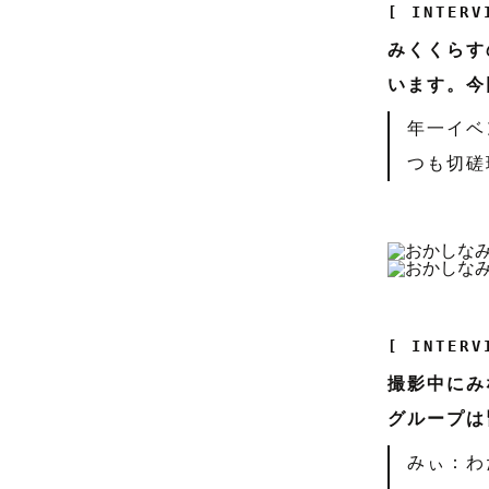
[ INTERV
みくくらす
います。今
年一イベ
つも切磋
[ INTERV
撮影中にみ
グループは
みぃ：わ