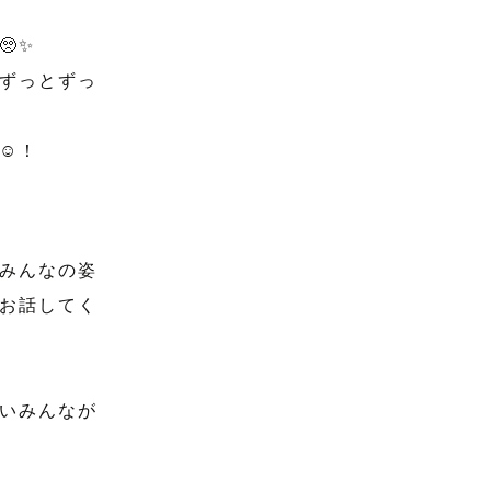
✨️
ずっとずっ
️！
みんなの姿
お話してく
いみんなが