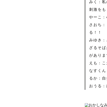
みく：私
刺激をも
やーこ：
さおち：
る！！
みゆき：
ざるそば
がありま
えも：こ
なすくん
るか：自
おうる：