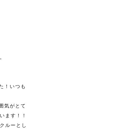
。
た！いつも
囲気がとて
います！！
のクルーとし