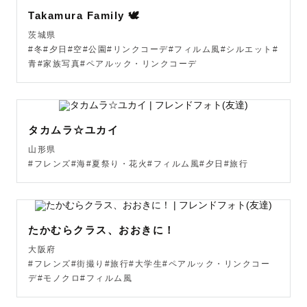
Takamura Family 🕊
茨城県
#冬#夕日#空#公園#リンクコーデ#フィルム風#シルエット#
青#家族写真#ペアルック・リンクコーデ
タカムラ☆ユカイ
山形県
#フレンズ#海#夏祭り・花火#フィルム風#夕日#旅行
たかむらクラス、おおきに！
大阪府
#フレンズ#街撮り#旅行#大学生#ペアルック・リンクコー
デ#モノクロ#フィルム風