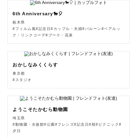
6th Anniversary🐎🎈
栃木県
#フィルム風#記念日#カップル・夫婦#バルーン#ペアルッ
ク・リンクコーデ#ブーケ・花束
おかしなみくくらす
東京都
#スタジオ
ようこそたかむら動物園
埼玉県
#動物園・水族館#公園#フレンズ#記念日#桜#ピクニック#
夕日