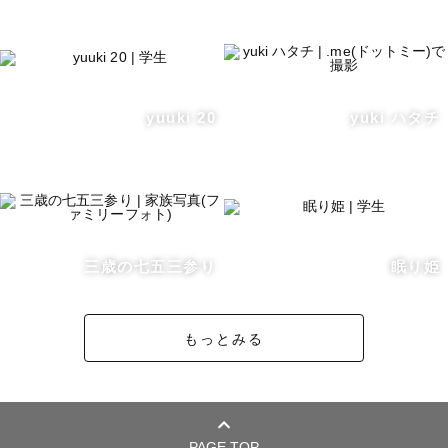
yuuki 20
yuki ハタチ
三歳の七五三参り
眠り姫
もっとみる
PAGE TOP