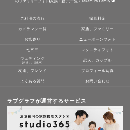
のファミリーフォト(家族・親子)一覧
›
Takamura Family 🕊
Lovegraph 社内QUATER AWARD 最優秀賞 (成人式)

Lovegraph 社内QUATER AWARD 優秀賞 (カップル)

Lovegraph 社内QUATER AWARD 優秀賞 (フレンズ)

ご利用の流れ
撮影料金
カメラマン一覧
家族、ファミリー
最後にここまで読んでいただいたみなさまに .....。

お宮参り
ニューボーンフォト
いつでも手軽に残せる時代だからこそ

七五三
マタニティフォト
「 後で 」ではなく今残してほしい。

ウェディング
恋人、カップル
(前撮り、後撮り)
写真好きなあなたも、苦手で乗り気じゃないあなたも。

友達、フレンド
プロフィール写真
笑顔溢れる方も、上手く笑えない方も。

よくある質問
お問い合わせ
どんな人にも “写真にすること” が いいな と思える様に。

ラブグラフが運営するサービス
「アルバムをめくる」「タイムカプセルを開ける」そんな
懐かしさや、

“そういえば久しぶりに写真みたけどやっぱいいなぁ”と

話すきっかけになれたらと思い、カメラマンの世界に入り