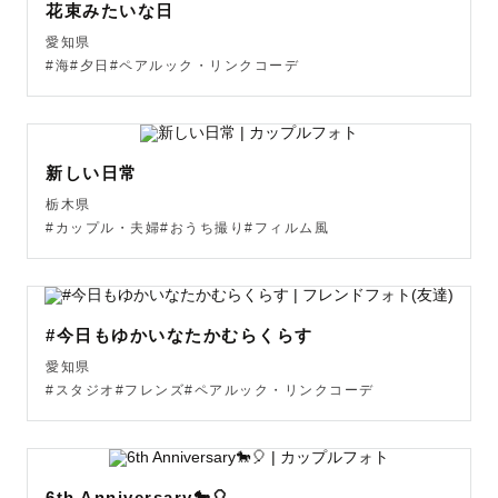
沼らせたいものがありましたらお待ちしております😂

花束みたいな日
愛知県
#海#夕日#ペアルック・リンクコーデ
❓なぜ なぎた っていうの？

新しい日常
カメラ始めるまで、自分の名前がとてつもなく苦手でし
栃木県
た。

#カップル・夫婦#おうち撮り#フィルム風
そういうこともあって、なりたい自分になれるもう一つの
名前を作るのが昔から好きで、

ラブグラファーになる手前に出会った少年ジャンプ作品の
主人公の名前から拝借しています。

#今日もゆかいなたかむらくらす
愛知県
なぎた という名前、自分の中では想い込めてつけたものな
#スタジオ#フレンズ#ペアルック・リンクコーデ
ので気軽に呼んでもらえると嬉しいです♪

詳しく聞きたい方は遠慮なく聞いてくださいね☺️

6th Anniversary🐎🎈