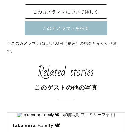
呼んでいただけると嬉しいです☺️

このカメラマンについて詳しく
撮影のご相談・質問に関して、公式LINEからお気軽にご連
絡ください🗣

※このカメラマンには7,700円（税込）の指名料がかかりま
す。
🌳どんな写真撮る人なの？☁️

ただ写真に残すよりかは残したい「想い」にフォーカスし
Related stories
た撮影を得意としています。

こうしたかったな、こうだったらいいなを一緒に創ってい
きませんか？

このゲストの他の写真
想いがないからといってお願いしちゃマズイかな、、とは
思わず、

ぜひ今まで撮ったアルバムから"ビビッ"ときたものがあり
ましたらお気軽にご相談くださいね🌿🧺

Takamura Family 🕊