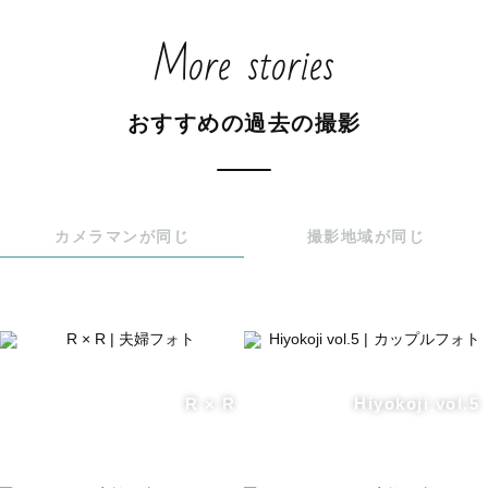
最後に自分自身の写真を残したのはいつですか？

More stories
ゆっくり過ごしながらいろんなお話をしましょう。

その中で "あなた" 在る時間を。

おすすめの過去の撮影
写真撮られるのが苦手な私だったからこそお贈りしたいカ
タチが、想いがあります。

自分の"強さ"も"弱さ"も"その時の感情"も全部写真にこめ
てみませんか？

カメラマンが同じ
撮影地域が同じ
📸 パートナーや友達と...

一緒にいて写真に残す回数少なくなってきていませんか？

普段から残しているからこそまた違った時間が過ごせた
り、残せていないからこそ尊く、愛おしく感じたりしま
R × R
Hiyokoji vol.5
す。

照れくさいけど...振り返れるカタチがあるって良いもんで
す。
