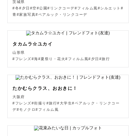
茨城県
#冬#夕日#空#公園#リンクコーデ#フィルム風#シルエット#
🗣どんな人なの？

青#家族写真#ペアルック・リンクコーデ
好きな食べ物はラーメン、オムライス、りんご！

でも、三度の飯より寝るのがすごく好き😪

ぼーっと空を見上げるのがとても心地よく、カメラを始め
タカムラ☆ユカイ
たきっかけの１つなんです 😌

山形県
ディズニーも好きで年パスを持って公園へ遊びに行く感覚
#フレンズ#海#夏祭り・花火#フィルム風#夕日#旅行
で行くくらいでした😂

旅をするのも好きでガイドブックに載っているところより
たかむらクラス、おおきに！
かは地元の人たちが好きな場所だったり地域のことを聴い
大阪府
て巡るのが好きです◎

#フレンズ#街撮り#旅行#大学生#ペアルック・リンクコー
デ#モノクロ#フィルム風
いろんな人のおすすめからいろんなものをちょこちょこ好
きになるタイプだったり、その人が好きなこと好きなもの
を聴くのがワクワクでもあり楽しみでもありますのでぜひ