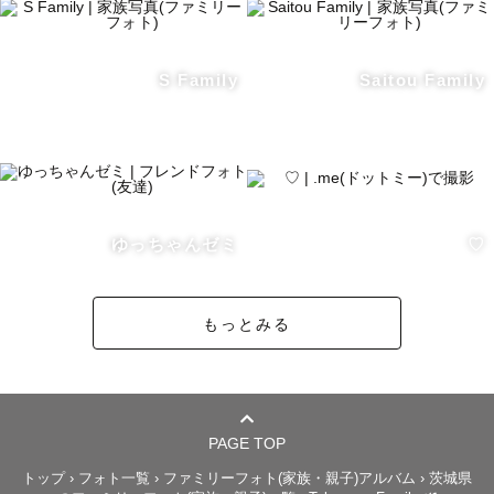
トクベツな日もなんでもない日も

一緒にゆっくり過ごしてみませんか？

S Family
Saitou Family
💍 特別な日を...

隣で一緒に歩んでいく。そう誓った大切な節目をカタチ
に。

ゆっちゃんゼミ
♡
心落ち着く場所や生まれ育った故郷、あなたが残したい。
そう想う場所で、

想いやこだわりをたくさん詰め込んで夢あふれるひととき
もっとみる
をお手伝いします。

🏆受賞歴🏅

PAGE TOP
Lovegraph 社内AWARD 特別賞

Lovegraph 社内QUATER AWARD 最優秀賞 (七五三)

トップ
›
フォト一覧
›
ファミリーフォト(家族・親子)アルバム
›
茨城県