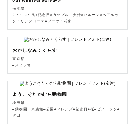
【 各ジャンルへの想い 】

栃木県
#フィルム風#記念日#カップル・夫婦#バルーン#ペアルッ
ク・リンクコーデ#ブーケ・花束
📸 家族と...

「 こんな時があったんだ 」と写真と共に振り返る。

胸のうちにあるその想いを全部込めて。

おかしなみくくらす
元気いっぱいな子から人見知りな子まで様子を見ながら一
東京都
緒に遊びながら。

#スタジオ
照れくさいけど、いつもは言えない想いをかぞくと一緒に
過ごしながら。

ようこそたかむら動物園
いつでものこせるからこそ、いつも以上に愛おしい。

家族の軌跡をあなたも含めて、 "今から" 残し始めません
埼玉県
#動物園・水族館#公園#フレンズ#記念日#桜#ピクニック#
か？

夕日
📸 自分を...
