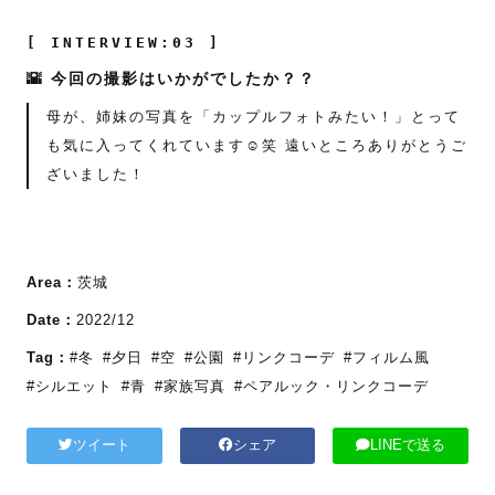
[ INTERVIEW:03 ]
🌇 今回の撮影はいかがでしたか？？
母が、姉妹の写真を「カップルフォトみたい！」とって
も気に入ってくれています☺️笑 遠いところありがとうご
ざいました！
Area：
茨城
Date：
2022/12
Tag：
#冬
#夕日
#空
#公園
#リンクコーデ
#フィルム風
#シルエット
#青
#家族写真
#ペアルック・リンクコーデ
ツイート
シェア
LINEで送る