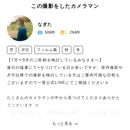
この撮影をしたカメラマン
なぎた
589件
294件
空
夕日
フィルム風
秋
冬
【7月〜9月のご依頼を検討しているみなさまへ】

連日の猛暑にて×をつけている日が多いですが、室内撮影や
夕方以降での撮影を検討している方はご案内可能な日程も
ございますので一度公式LINEにてご相談ください☺️

たくさんのカメラマンの中から見つけてくださりありがと
うございます ☺︎

「通り過ぎてしまう日常や想いを贈る」ことを大事に1人1
人撮影しております。

もっと見る
みんなからは "なぎちゃん" と呼ばれていますので気軽に