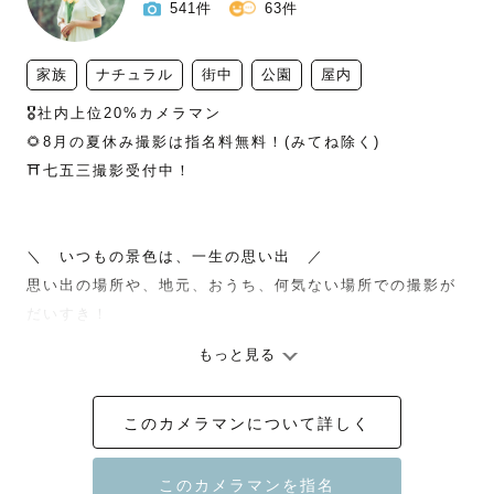
541件
63件
家族
ナチュラル
街中
公園
屋内
🎖️社内上位20%カメラマン

🌻8月の夏休み撮影は指名料無料！(みてね除く)

⛩️七五三撮影受付中！

＼　いつもの景色は、一生の思い出　／

思い出の場所や、地元、おうち、何気ない場所での撮影が
だいすき！

もっと見る
⚠️ご依頼の前にページ内の🚨マークを必ずご確認くださ
このカメラマンについて詳しく
い。

＿＿＿＿＿＿＿＿＿＿＿＿
