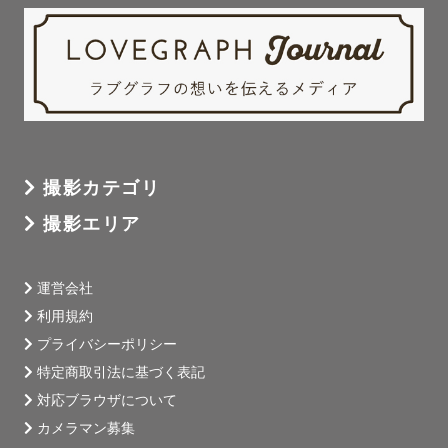
バムを目指しています。

＿＿＿＿＿＿＿＿＿＿＿＿

《🌷撮影スタイル》

撮影カテゴリ
ハイテンションで笑わせる！よりも、ゆっくりお話しなが
撮影エリア
ら撮影していきます。

うまく写ろうなんて思わなくて大丈夫。

運営会社
その時その場の流れや状況、できることで見えてくる、

利用規約
尊さやかわいさをカタチにすることが得意です。

プライバシーポリシー
特定商取引法に基づく表記
対応ブラウザについて
▼ファミリーキッズ撮影

カメラマン募集
お子様との距離感、気持ちを大切にしています。
