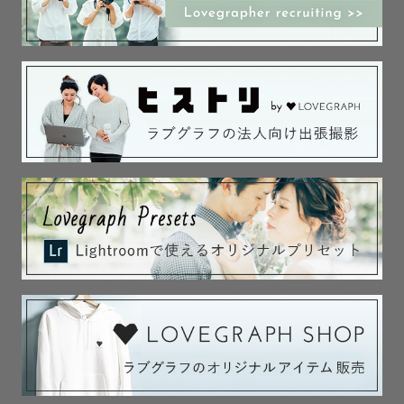
#舞台鑑賞 #ラジオ #Podcast #ブラタモリ

#アイドル観察 ＃世相観察　

#散歩 #たべることガチ勢  #伝えて繋げて循環させて

＿＿＿＿＿＿＿＿＿＿＿＿

【撮影への想い♡】

・ゆっくり、お話しながら優しく。

・無理をして作り込まない、”ありのまま”を大切に

・街、世相も一緒に。いつもの景色は、一生の思い出。

この3軸を大切にしています。

写る人だけでなく、周りの環境を残すことで、

成長、家族の変化、おもかげをより感じていただけるアル