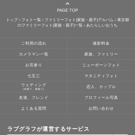
ご予約いただいたタイミングに合わせた指名料となりま
す。

PAGE TOP
キャンセルいただいても、元の指名料が適応となります。

トップ
›
フォト一覧
›
ファミリーフォト(家族・親子)アルバム
›
東京都
のファミリーフォト(家族・親子)一覧
›
あたらしいおうち
＼割引キャンペーン中！／

ご利用の流れ
撮影料金
【 8/31までの撮影 】を【 ラブグラフ 】からご依頼くだ
カメラマン一覧
家族、ファミリー
さった方に限り、

指名料¥5,000→無料にて承ります！

お宮参り
ニューボーンフォト
七五三
マタニティフォト
※みてねは対象外

ウェディング
恋人、カップル
お申し込み後に変更をさせていただきます🙇🏻‍♀️

(前撮り、後撮り)
友達、フレンド
プロフィール写真
＿＿＿＿＿＿＿＿＿＿＿＿

よくある質問
お問い合わせ
はじめまして！！

ラブグラフが運営するサービス