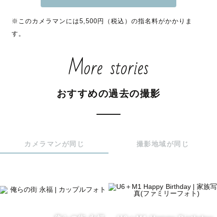
※このカメラマンには5,500円（税込）の指名料がかかりま
📍西武線沿線、練馬、杉並、中野、西東京拠点

す。
🏆東京都立川市シティプロモーション事業　フォトコン入
賞

More stories
🍼Lovegraphナチュラルニューボーン認定カメラマン

お寺や、重要文化財の古民家をご実家とされる方など撮影
おすすめの過去の撮影
経験あり◎

＿＿＿＿＿＿＿＿＿＿＿＿

カメラマンが同じ
撮影地域が同じ
🥵猛暑日、酷暑日の屋外撮影は大変危険です！時間調整に
ご協力ください🙇🏻‍♀️

暑さ対策のため、屋外での撮影は

【7:00~8:00、16:00〜19:00の間で】開始をお願いしてお