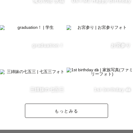
俺らの街 永福
U6＋M1 Happy Birthday
ります。

ご無理なく、おうち撮影やシーズン変更もご検討ください
ませ🏠

＿＿＿＿＿＿＿＿＿＿＿＿

graduation！
お宮参り
〈空き情報〉

8月平日△土日△

9月平日◎土日◎

10月平日◎土日△

11月平日◎土日△

三姉妹の七五三
1st birthday 🍰
＿＿＿＿＿＿＿＿＿＿＿＿

もっとみる
📍指名料について

時期やご予約のタイミングによって変動いたします。
