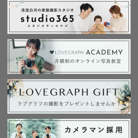
カメラマンページをご覧いただきありがとうございます。

関東ラブグラファーのちゃんあやと申します🌷

ラブグラフを主軸にしながら、母校や法人での撮影も行っ
ているフリーランスカメラマンです📷´-

📍東京都練馬区生まれ、育ち、在住

中高大の10年間は、西東京市へ。

母校大好き♡

趣味は地図を見ること、特技は土地勘を掴むこと。

推しの傾向は黒レンジャー。卒論は江戸東京野菜。前職は
青果市場CS。

日常の半径500mで起こる、小さな面白いことや時代の狭間
でキラリと光るものが大好きです。
