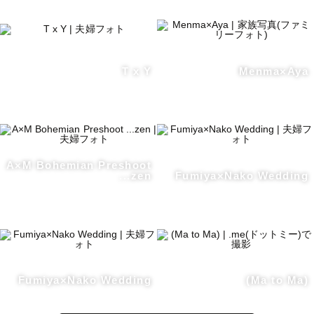
T x Y
Menma×Aya
A×M Bohemian Preshoot
...zen
Fumiya×Nako Wedding
Fumiya×Nako Wedding
(Ma to Ma)