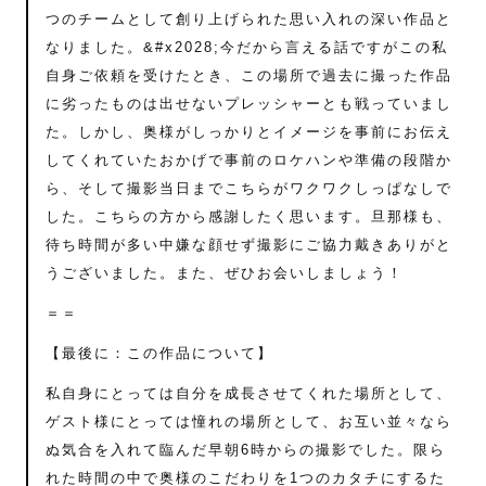
つのチームとして創り上げられた思い入れの深い作品と
なりました。&#x2028;今だから言える話ですがこの私
自身ご依頼を受けたとき、この場所で過去に撮った作品
に劣ったものは出せないプレッシャーとも戦っていまし
た。しかし、奥様がしっかりとイメージを事前にお伝え
してくれていたおかげで事前のロケハンや準備の段階か
ら、そして撮影当日までこちらがワクワクしっぱなしで
した。こちらの方から感謝したく思います。旦那様も、
待ち時間が多い中嫌な顔せず撮影にご協力戴きありがと
うございました。また、ぜひお会いしましょう！
＝＝
【最後に：この作品について】
私自身にとっては自分を成長させてくれた場所として、
ゲスト様にとっては憧れの場所として、お互い並々なら
ぬ気合を入れて臨んだ早朝6時からの撮影でした。限ら
れた時間の中で奥様のこだわりを1つのカタチにするた