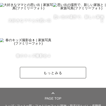
に…。

その瞬間が“ありのままの宝物”として残るように、心を込
思い出の場所で、新しい家族
めてシャッターを切ります。

大好きなママとの思い出
と
みなさまの人生にそっと寄り添えるカメラマンでありた
い。

そんな想いで撮影しています。

🪞自己紹介

以前は、声優・俳優の専門学校で教員・講師として

春のキッズ撮影会🌷
「表現すること」「その人らしさを引き出すこと」に向き
合ってきました！

もっとみる
撮影中はたくさんお話ししながら、

緊張せず、いつもの表情が出る空気づくりを大切にしてい
ます♡

現在は長野県在住。

PAGE TOP
岐阜・東京・神奈川・京都での暮らしの経験もあります🕊‪
トップ
›
フォト一覧
›
ファミリーフォト(家族・親子)アルバム
›
長野県