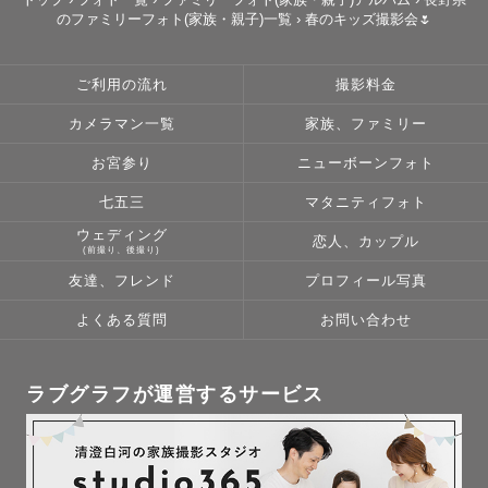
のファミリーフォト(家族・親子)一覧
›
春のキッズ撮影会🌷
🌱‬

ご利用の流れ
撮影料金
️🗒撮影について

カメラマン一覧
家族、ファミリー
撮影にあたって疑問や心配事があってもご安心ください。

事前に丁寧なヒアリングを行い、撮りたい雰囲気やご希望
お宮参り
ニューボーンフォト
をしっかりお伺いします。

七五三
マタニティフォト
ウェディング
恋人、カップル
当日はリラックスできる空気づくりを大切にしながら、自
(前撮り、後撮り)
然な表情を引き出せるよう進めてまいります。

友達、フレンド
プロフィール写真
事前の準備から当日の撮影までご一緒に楽しんで頂けたら
よくある質問
お問い合わせ
幸いです✨️

ラブグラフが運営するサービス
🗾対応可能エリア

長野県(松本市/安曇野市/塩尻市/諏訪市他)

※往復3000円を超える場合には別途交通費をいただいてお