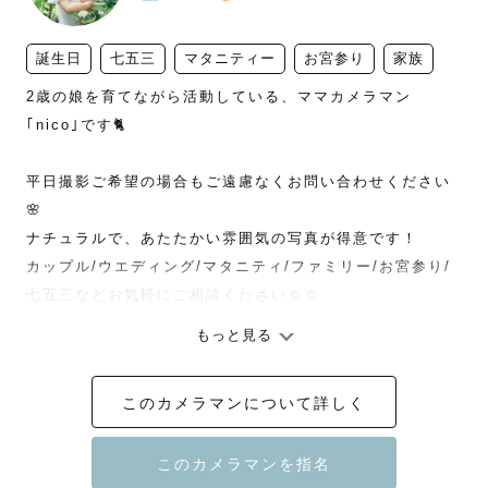
誕生日
七五三
マタニティー
お宮参り
家族
2歳の娘を育てながら活動している、ママカメラマン
｢nico｣です🐈

平日撮影ご希望の場合もご遠慮なくお問い合わせください
🌸

ナチュラルで、あたたかい雰囲気の写真が得意です！

カップル/ウエディング/マタニティ/ファミリー/お宮参り/
七五三などお気軽にご相談ください‪☺︎‬‪☺︎‬

もっと見る
🌿撮影に込める想い𓂃 𓈒𓏸

このカメラマンについて詳しく
わたしは人の『笑顔』が心から大好きです。

日常のささやかな幸せも、人生の大きな節目の喜びも、写