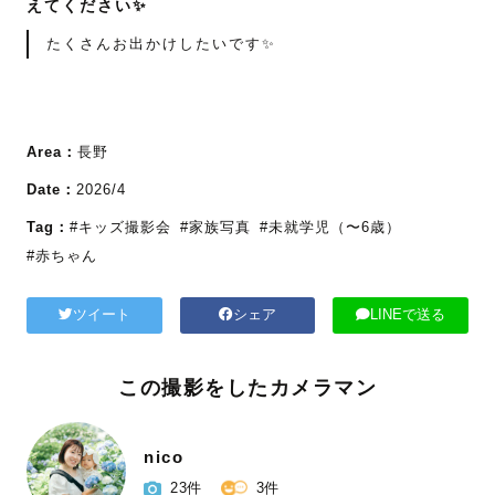
えてください✨
たくさんお出かけしたいです✨️
Area：
長野
Date：
2026/4
Tag：
#キッズ撮影会
#家族写真
#未就学児（〜6歳）
#赤ちゃん
ツイート
シェア
LINEで送る
この撮影をしたカメラマン
nico
23件
3件