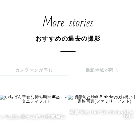
真として丁寧に残し、未来へ届けること。

そのお手伝いができることが、わたしの原動力です。

More stories
わたし自身、子育てをする中で

「この一瞬を忘れたくない」と思う場面が、何度もありま
おすすめの過去の撮影
した。

だけど日常は忙しくて、

写真に残せないまま過ぎていく時間もたくさんあります。

カメラマンが同じ
撮影地域が同じ
特別な記念日じゃなくてもいい。

かしこまったポーズじゃなくてもいい。

その子らしさ、家族らしさが写った写真が、未来の自分や
お子さまにとって

そっと心をあたためてくれる存在になったら。

初節句とHalf Birthdayのお
いちばん幸せな待ち時間🕊️🧺
祝い
そんな想いで、ひとつひとつの撮影に向き合っています！

おひとり、おひとりの人生に寄り添い、大切な一瞬を丁寧