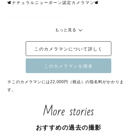
🕊️ナチュラルニューボーン認定カメラマン🕊️

﹋﹋﹋﹋﹋﹋﹋﹋﹋﹋﹋﹋﹋﹋

もっと見る
👘2026年 七五三予約受付中

一年で一番予約が埋まりやすいシーズンですので、気にな
このカメラマンについて詳しく
る方はお早めにご連絡ください！

🌟スケジュール上は✖️でも、時間帯や場所によってはお受
けできることもありますので、公式LINEまでお問い合わせ
※このカメラマンには22,000円（税込）の指名料がかかりま
ください！

す。
More stories
┈┈┈┈┈┈┈┈┈ 受賞歴 ┈┈┈┈┈┈┈┈┈

   　🏆2025年度ベストクリエイティブ賞

おすすめの過去の撮影
　　   🎖️四半期アワード2024 優秀賞
