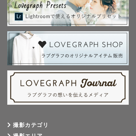
い！」などなど、

一緒に楽しい時間を過ごす準備ができたらなぁと考えてい
ます

もちろんおまかせします、という方でも大丈夫です

ご希望の雰囲気から、撮影場所や時間帯などを

ご提案させていただくことも可能です

また、ご希望がございましたらzoomを使っての事前の打ち
合わせ・顔合わせ等も歓迎ですのでお気軽に仰ってくださ
い😊

▼ 撮られたことなんてないし…ポーズとか表情とかどうし
たらいいの？と不安になっている方もご安心ください

撮影カテゴリ
一旦カメラの存在は忘れていただいて大丈夫です！

撮影エリア
みなさんとお話している様子や、いつも通りの日常を切り