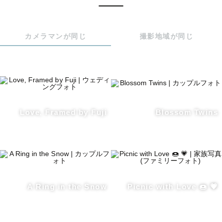
　　   🎖️四半期アワード2022 新人賞

【Lovegraph award ベストクリエイティブ賞】

カメラマンが同じ
撮影地域が同じ
独自の世界観を持ってラブグラフ全体のクリエイティブを
引き上げたことを讃える賞

┈┈┈┈┈┈┈┈┈┈┈┈┈┈┈┈┈┈┈┈┈┈

Love, Framed by Fuji
Blossom Twins
/   FOR  ENGLISH  SPEAKERS   /

Available in English :)

Hi! I'm a photographer Arisa, based in Tokyo and 
A Ring in the Snow
Picnic with Love 🍩 💗
Kyoto.

Please feel free to call me “Arisa”😊

⁡
