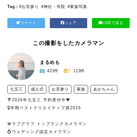
Tag：
#お宮参り
#神社・寺院
#家族写真
ツイート
シェア
LINEで送る
この撮影をしたカメラマン
まるめも
423件
113件
七五三
成人式
お宮参り
家族
あかちゃん
👘2026年七五三 予約受付中💖

🎖️年間ベストクリエイティブ賞2025

💎ラブグラフ トップランクカメラマン

💍ウェディング認定カメラマン
