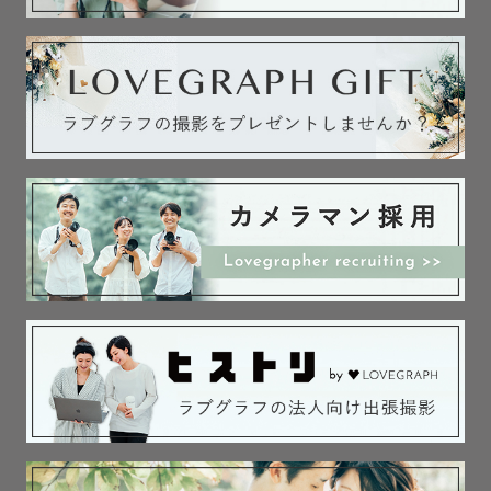
ペットとご一緒の撮影 (幼い頃からわんちゃんを飼ってい
ました🐶)

また色味はフィルム風で温かい雰囲気、またはナチュラル
で優しい色を得意としております。

ご希望の雰囲気に合わせた編集をいたしますので、イメー
ジがあればお伝えください𓇠

˗ˋˏ　撮影について　ˎˊ˗

▼ 撮影当日がより楽しく、すてきな思い出となるよう事前
のヒアリングを丁寧にさせていただきます

「こんなポーズをしてみたい」や「当日はこれを使いた