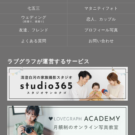
七五三
マタニティフォト
現在は横浜市に住んでいますが、出身は関西(京都府)で
ウェディング
恋人、カップル
す。

(前撮り、後撮り)
関西でのご依頼も承れることもございますので、お気軽に
友達、フレンド
プロフィール写真
ご相談ください︎︎ ！

よくある質問
お問い合わせ
˗ˋˏ　撮影得意ジャンル　ˎˊ˗

ラブグラフが運営するサービス
小さなお子様がいるファミリー撮影 (子供と仲良くなるの
上手ですね…!とよくゲスト様からのお声をいただきます
😌)

韓国風ウェディング (おふたりの楽しそうな雰囲気をその
まま切り取ります！)

学生（卒業式・成人式）
