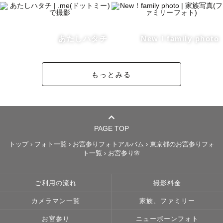
I have been to Canada to study English and work 
for a year.

So please rest assured that I can communicate in 
あたしハタチ
New！family photo
English without any problem✨

⁡

もっとみる
I'm looking forward to meeting you.

Thank you!

﹋﹋﹋﹋﹋﹋﹋﹋﹋﹋﹋﹋﹋﹋

PAGE TOP
トップ
›
フォト一覧
›
お宮参りフォトアルバム
›
東京都のお宮参りフォ
ト一覧
›
お宮参り🌸
👤 私について 👤

ご利用の流れ
撮影料金
カメラマン一覧
家族、ファミリー
はじめまして！

関東を中心に活動している “まるめも” です🕊️

お宮参り
ニューボーンフォト