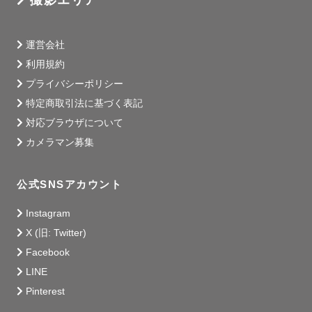
取らせてください

あとで見返した時、ほっこりするのって意外と

運営会社
そんな些細なシーンだったりするのかも…と考えていま
利用規約
す。

プライバシーポリシー
特定商取引法に基づく表記
また被写体経験もありますので、立ち方から目線の向き、

対応ブラウザについて
ポーズなど女性は可愛く、そして男性はかっこよく写るよ
カメラマン募集
うご提案させていただきます︎︎🤝🏻

“撮影” ではなく、ただただその時間を楽しんでいただける
公式SNSアカウント
よう、全力でサポートいたしますので、ご安心ください。

Instagram
たくさんお話をしながら一緒に思い出を作れたら嬉しいで
X (旧: Twitter)
す🫂🌟

Facebook
LINE
˗ˋˏ　まるめもってこんな人　ˎˊ˗

Pinterest