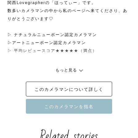
関西Lovegrapherの「ほってぃー」です。

数多いカメラマンの中から私のページへ来てくださり、あ
りがとうございます♡

▷ ナチュラルニューボーン認定カメラマン

▷アートニューボーン認定カメラマン

▷ 平均レビュースコア★★★★★（満点）

もっと見る
◇　初めまして　◇

６歳男の子、４歳女の子のを育てながら、

このカメラマンについて詳しく
フリーランスのカメラマンをしております。

小さい頃から写真が好きで

写真の専門学校卒業後

スクールフォト・ブライダルフォトグラファーを経て

Related stories
現在はラブグラファーとしても、
