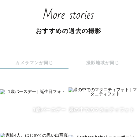
More stories
いつしか忘れてしまうかもしれないものをずっと覚えてお
けるように

その時の目には見えない想いや匂い、音、色、全て写真に
おすすめの過去の撮影
詰め込んで

宝物として残すお手伝いができたら嬉しいです。

◇最後に◇

カメラマンが同じ
撮影地域が同じ
不安なことがあればお気軽にご相談、お申し付けくださ
い。

写真だけではなく、撮影自体も楽しい時間になれば良いな
と思います。

1歳バースデー
緑の中でのマタニティフォト
では、お会いできるのを楽しみにしておりますね♪