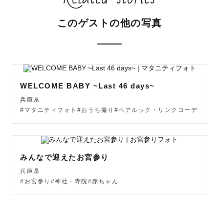
皆様に幸せを届けていけたらなと思って写真を撮っており
ます。

このゲストの他の写真
小柄（１４７cm）で「元気」「明るい」「いつも笑顔」

「ディズニーランドにいそう」「保育士に向いてる」と

言っていただけることが多いです！

WELCOME BABY ~Last 46 days~
兵庫県
#マタニティフォト#おうち撮り#ペアルック・リンクコーデ
◇　写真への思い　◇

『　あたたかく、愛のある写真　』　

みんなで迎えたお宮参り
『　写真は記録であり、記憶　』

兵庫県
#お宮参り#神社・寺院#赤ちゃん
写真は記録や思い出を残すものという考えはずっと変わら
ないです。
