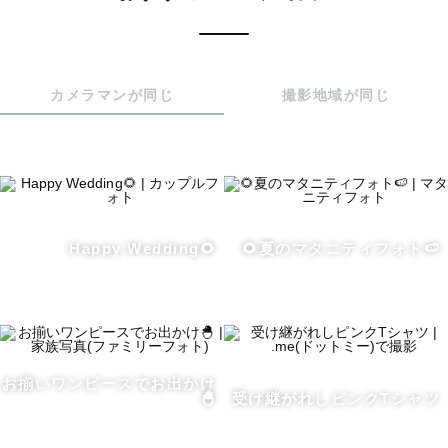
🫧写真への想い🫧

写真は、その瞬間の「気持ち」まで残してくれるものだと
思っています。

カメラマンが同じ
撮影地域が同じ
子どもの頃に家族で撮ったクリスマスの写真を、今でも部
屋に飾っています。

見るたびに、あのときの幸せな気持ちを思い出すことがで
きる大切な一枚です！

Happy Wedding🌻
🌻夏のマタニティフォト🍉
そんなふうに、未来で見返したときに心があたたかくなる
写真を、

私も残していきたいと思うようになりました。

何気ない日常や、ふとこぼれる自然な笑顔。

お揃いワンピースでお出かけ
その人らしさが伝わる一瞬を、大切に切り取っていきたい
🐣
受け継がれしピンクTシャツ
です🌷
