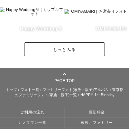
📱事前打ち合わせについて📱

ご予約後は、ゲストさまに寄り添った撮影ができるよう撮
りたい雰囲気や使いたい小物、イメージ写真などをお伺い
Happy Wedding🫧
OMIYAMAIRI
しています。

もっとみる
「こんな写真が撮りたい！」というご希望はもちろん、
「特にイメージが決まっていない…」という方も大丈夫で
す！

当日はお話ししながら、おすすめのポージングや撮影をご
提案いたしますのでご安心ください。

PAGE TOP
もちろんご予約前の相談も大歓迎です🌟

トップ
›
フォト一覧
›
ファミリーフォト(家族・親子)アルバム
›
東京都
のファミリーフォト(家族・親子)一覧
›
HAPPY 1st Birthday
下部の公式LINEより問い合わせるボタンよりご連絡くださ
い！

ご利用の流れ
撮影料金
また人見知りのお子さまもご安心ください☺️

カメラマン一覧
家族、ファミリー
撮影前にビデオ通話で顔合わせを行い、一緒にお話しした