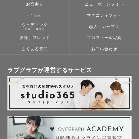
り遊んだりしながら少しずつ仲良くなれるようお声がけし
お宮参り
ニューボーンフォト
ております！

七五三
マタニティフォト
ウェディング
恋人、カップル
撮影当日が「写真を撮る日」ではなく、「楽しかった思い
(前撮り、後撮り)
出の日」になるように。

友達、フレンド
プロフィール写真
お子さまのペースを大切にしながら、一人ひとりに合わせ
よくある質問
お問い合わせ
たご提案を心がけています。

🚃撮影可能エリア🚃

ラブグラフが運営するサービス
東京、神奈川、埼玉、千葉

現在都内に住んでおり、関東中心で活動しております！

日程が△や×の場合でも撮影できる場合がございますのでお
気軽に一度ご相談ください✨

🙇‍♀️撮影許可申請のお願い🙇‍♀️

Lovegraphでの撮影は商用撮影になるため、事前に撮影地