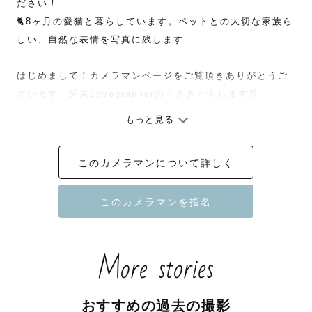
ださい！

🐈8ヶ月の愛猫と暮らしています。ペットとの大切な家族ら
しい、自然な表情を写真に残します

はじめまして！カメラマンページをご覧頂きありがとうご
ざいます。関東Lovegrapherのうさぎと申します🐰

もっと見る
🐰「うさぎ」について🐰

このカメラマンについて詳しく
・のほほんとしているので初めましての人と打ち解けやす
いです

・猫さんと暮らしてきたスキルを活かして動物とも打ち解
けます🐈

・普段はロゴデザインなど、グラフィックデザインのお仕
More stories
事をしています！

・子供が大好きで友達のお子ちゃんを溺愛しています

・最近ぽこあポケモンにハマっています

おすすめの過去の撮影