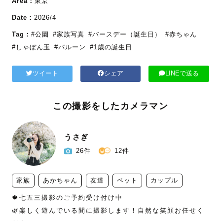
Area：
東京
Date：
2026/4
Tag：
#公園
#家族写真
#バースデー（誕生日）
#赤ちゃん
#しゃぼん玉
#バルーン
#1歳の誕生日
ツイート
シェア
LINEで送る
この撮影をしたカメラマン
うさぎ
26件
12件
家族
あかちゃん
友達
ペット
カップル
🍁七五三撮影のご予約受け付け中

🌿楽しく遊んでいる間に撮影します！自然な笑顔お任せく