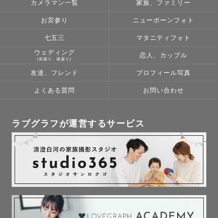
カメラマン一覧
家族、ファミリー
写真映えするスポットを沢山ご案内します📸

お宮参り
ニューボーンフォト
特に熊本での撮影は是非私におまかせ下さい！！✨

七五三
マタニティフォト
📷撮影スタイルと使用機材

ウェディング
恋人、カップル
(前撮り、後撮り)
ふんわり、キラキラとした透明感のある優しいテイストの
友達、フレンド
プロフィール写真
撮影が得意です。

エモく、カッコ良く、フィルム調になどテイストのリクエ
よくある質問
お問い合わせ
ストには全てお応え致します！

ラブグラフが運営するサービス
撮影ではゲストさんお一人お一人に合ったスタイルをご提
案させていただきます。

「こんな写真が撮りたい」「こんなテイストで撮りたい」

などありましたらどんどんおっしゃって下さい！

撮影時間もお写真も笑顔にあふれて大切なものになるよう
に一緒につくりあげていきましょう！
