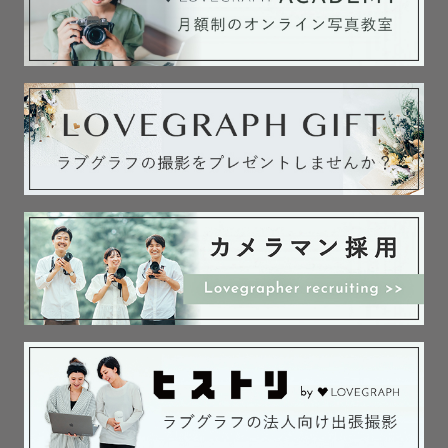
❤️対応エリアやスケジュール

熊本市から往復3,000円を超える地域は別途交通費のご負
担をお願いする場合がございますが、ご負担いただければ
全国どこへでも伺います！！

基本1日1件の受付となりますが、撮影場所やお時間によっ
ては、予定が✗や△のところも対応可能な場合がございま
す！

撮影を諦める前に1度ご相談下さい✨

✲  ✲  ✲  ✲  ✲  ✲  ✲  ✲  ✲  ✲

土・日・祝日は2～3ヶ月前から埋まり始め

1ヶ月前には満枠になる事が多いです。

土日祝をご希望の場合はお早目に日程だけでも確保をお願
い致します！

※七五三·桜シーズンの10、11月、4月は
