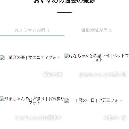
おすすめの過去の撮影
写真は感動を無限大に広げる最高のアイテムです！

皆様の沢山の大切な節目節目のイベントを

私に"カタチ"にするお手伝いをさせて下さい✨

カメラマンが同じ
撮影地域が同じ
 ⭐️ラブグラファーネーム「ガメラ」とは？⭐️

ガメラって聞きますと怪獣のガメラを思い浮かべる方もい
らっしゃるのでは？笑

「ガメラ」は私がカメラを好きすぎて

私が大切にしている友人からカメラを2台

いつもどんな時も持っている

晴介の海
はなちゃんとの思い出
だからカメラに濁点゛を付けると

カメラ二台持ちの私に見えるという事から

ガメラになりました😂

今では自分にしっくり来るカメラマンネームだなと

私はこの名前が大好きです！

これから出会えるゲストさん😆

りまちゃんのお宮参り
H君の一日
お気軽にガメラ又はガメちゃんと呼んで下さい！
