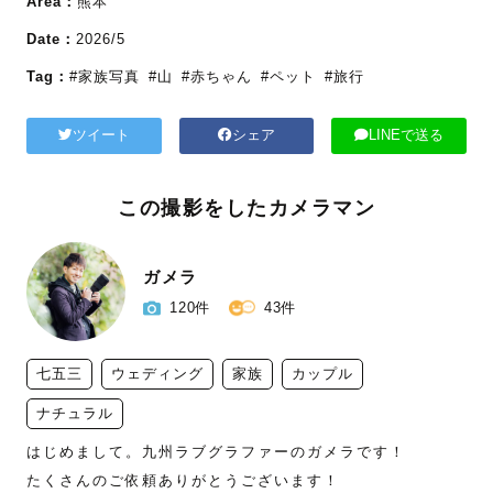
Area：
熊本
Date：
2026/5
Tag：
#家族写真
#山
#赤ちゃん
#ペット
#旅行
ツイート
シェア
LINEで送る
この撮影をしたカメラマン
ガメラ
120件
43件
七五三
ウェディング
家族
カップル
ナチュラル
はじめまして。九州ラブグラファーのガメラです！

たくさんのご依頼ありがとうございます！
