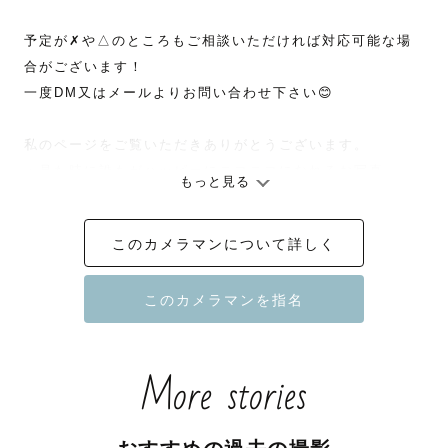
予定が✗や△のところもご相談いただければ対応可能な場
合がございます！

一度DM又はメールよりお問い合わせ下さい😊

私のページをご覧いただきありがとうございます。

・見た時に誰もがハッピーにニコニコになれるお写真

もっと見る
・撮られる事が苦手な人でも写真が大好きになれる魔法の
撮影

このカメラマンについて詳しく
・私自身もお客様との撮影を一緒に楽しみ、最高の感動を
写真と共にいつまでも

をモットーに活動しています！

🌷皆様が写真を撮る理由は何ですか？

More stories
それは言葉では表せないその瞬間を

カメラという素敵な魔法のアイテムで

誰かに伝えたい時だと思います📸
