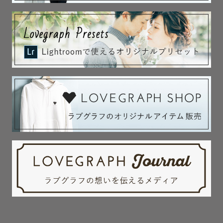
   半年前から埋まり始めます。

   撮影をご検討中の方は 一度ご相談下さい。

✲  ✲  ✲  ✲  ✲  ✲  ✲  ✲  ✲  ✲

🌟対応エリアや予定に関してはお申し込み前に一度ご相談
下さい♪🌟