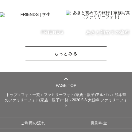
呼んで頂ければテンションMAXで

最強の楽しい撮影の時間と最高の笑顔の写真を

提供させていただきます事をお約束致します👍

🍀ガメラってどんな人？

FRIENDS
あきと初めての旅行
写真館やフォトスタジオやブライダル会場で働いていたの
でお子さまの撮影やブライダルフォトなど、沢山のジャン
もっとみる
ルの撮影を得意としています！

それぞれの撮影イベントには

分からない事が沢山あると思いますが

私の方から沢山の提案や案内を致しておりますので

安心しておまかせください。

PAGE TOP
私のプライベートな暮らしでは動物も大好きで家では犬と
トップ
›
フォト一覧
›
ファミリーフォト(家族・親子)アルバム
›
熊本県
のファミリーフォト(家族・親子)一覧
›
2026.5.8 大観峰 ファミリーフォ
暮らしています♪

ト
ペットも大切な家族です。

ペットを含めた家族撮影も大歓迎です♡

ご利用の流れ
撮影料金
そちらもお気軽にご相談下さい！

ロケでの撮影で何処が良いかお困りの方も
