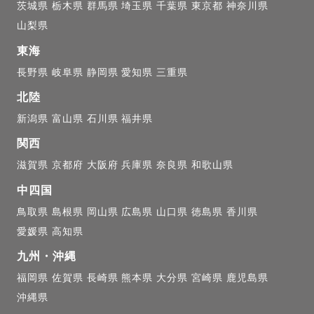
だいたタイミングに合わせた指名料となります。

茨城県
栃木県
群馬県
埼玉県
千葉県
東京都
神奈川県
山梨県
いただいても、元の指名料が適応となります。

東海
長野県
岐阜県
静岡県
愛知県
三重県
ンペーン中！／

北陸
までの撮影 】を【 ラブグラフ 】からご依頼くださった方に
新潟県
富山県
石川県
福井県
000→無料にて承ります！

関西
滋賀県
京都府
大阪府
兵庫県
奈良県
和歌山県
対象外

中四国
に変更をさせていただきます🙇🏻‍♀️

鳥取県
島根県
岡山県
広島県
山口県
徳島県
香川県
愛媛県
高知県
＿＿＿＿＿＿＿

九州・沖縄
福岡県
佐賀県
長崎県
熊本県
大分県
宮崎県
鹿児島県
沖縄県