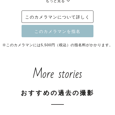
もっと見る
このカメラマンについて詳しく
の前にページ内の🚨マークを必ずご確認ください。

＿＿＿＿＿＿＿

※このカメラマンには5,500円（税込）の指名料がかかります。
沿線、練馬、杉並、中野、西東京拠点

立川市シティプロモーション事業　フォトコン入賞

More stories
graphナチュラルニューボーン認定カメラマン

要文化財の古民家をご実家とされる方など撮影経験あり◎
おすすめの過去の撮影
＿＿＿＿＿＿＿
