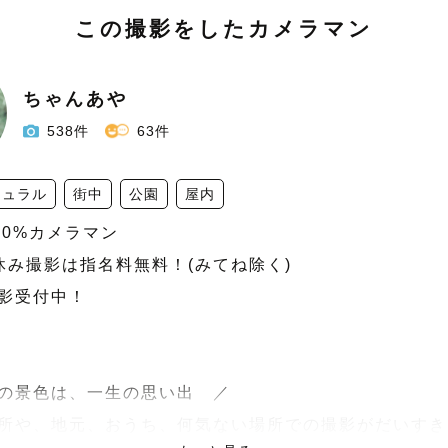
この撮影をしたカメラマン
ちゃんあや
538件
63件
チュラル
街中
公園
屋内
20%カメラマン

休み撮影は指名料無料！(みてね除く)

影受付中！

の景色は、一生の思い出　／

所や、地元、おうち、何気ない場所での撮影がだいすき！