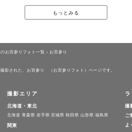
いませ。

もっとみる
＿＿＿＿＿＿＿



日△

都のお宮参りフォト一覧
›
お宮参り
日◎

土日△

）」で撮影された、お宮参り （お宮参りフォト）ページです。
土日△

＿＿＿＿＿＿＿

撮影エリア
ラ
北海道・東北
撮
北海道
青森県
岩手県
宮城県
秋田県
山形県
福島県
ご
ついて

よ
約のタイミングによって変動いたします。

関東