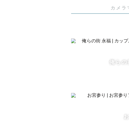
カメラ
🥵猛暑日
カメラ故障
【7:00~
ご無理なく
俺らの
8月に生後
産着の中は
めのタイミ
また、今し