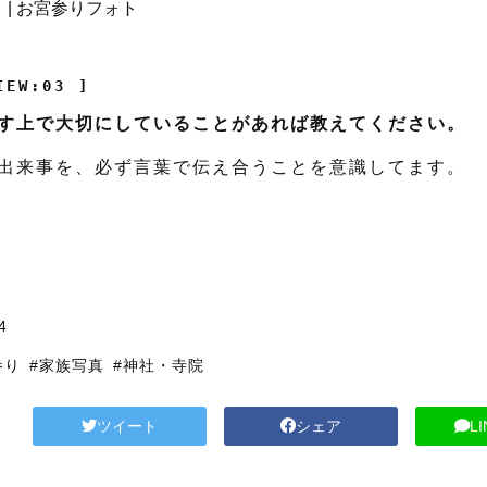
IEW:03 ]
す上で大切にしていることがあれば教えてください。
出来事を、必ず言葉で伝え合うことを意識してます。
4
参り
#家族写真
#神社・寺院
ツイート
シェア
L