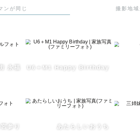
マンが同じ
撮影地域
、酷暑日の屋外撮影は大変危険です！時間調整にご協力く
防止、暑さ対策のため、屋外での撮影は

8:00、16:00〜19:00の間で】開始をお願いしております。
、おうち撮影やシーズン変更もご検討くださいませ🏠

街 永福
U6＋M1 Happy Birthday
1ヶ月でお宮参りをご予定されている方へ…

大変蒸します。一番暑いのはお子様です。生後3ヶ月頃
ングで合わせてお参り、撮影をおすすめしております。

お宮参り
あたらしいおうち
かない小さい姿を残されたい場合は、ナチュラルニュー