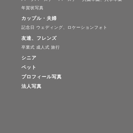
ご予約いた
年賀状写真
キャンセル
カップル・夫婦
記念日
ウェディング、ロケーションフォト
友達、フレンズ
＼割引キャ
卒業式
成人式
旅行
【 8/31
シニア
指名料¥5,
ペット
プロフィール写真
※みてねは
法人写真
お申し込み後
＿＿＿＿＿