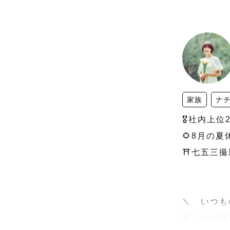
家族
ナ
🎖️社内上位
🌻8月の夏
⛩️七五三撮
＼　いつも
思い出の場