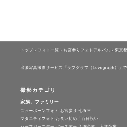
検討くださ
＿＿＿＿＿
〈空き情報〉
8月平日△土
トップ
›
フォト一覧
›
お宮参りフォトアルバム
›
東京
9月平日◎土
10月平日◎
出張写真撮影サービス「ラブグラフ（Lovegraph
11月平日◎
＿＿＿＿＿
撮影カテゴリ
家族、ファミリー
ニューボーンフォト
お宮参り
七五三
📍指名料に
マタニティフォト
お食い初め、百日祝い
時期やご予
ハーフバースデー
バースデー
入園卒園、入学卒業