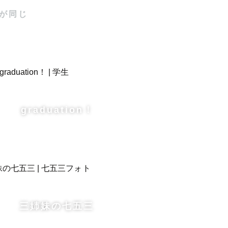
が同じ
ださい！



graduation！
のお食い初
三姉妹の七五三
ボーンをご