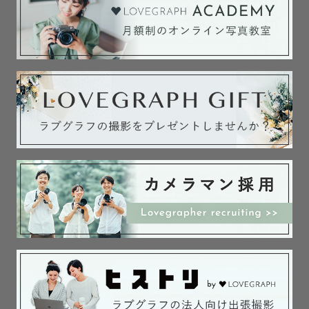
💒和装婚礼前撮り大歓迎！多数経験あります

和装婚礼衣装（お着物）レンタルは格安価格でご案内が可
能です。

撮影小物もお貸し出し可能です！（和傘・緋毛氈）

👘お着物を着ての撮影はお任せください👘

和装のマナーもバッチリ！

是非、お着物での撮影にもお呼び立てください👘

七五三・お宮参り撮影時にお母様がお着物を着る場合も

その都度お直ししております。

🌾神社・お寺さまでの撮影　お任せください🌾
