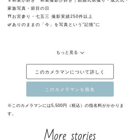
👘和装が好き　和装撮影が好き｜結婚式前撮り・成人式・
家族写真・節目の日

⛩️お宮参り・七五三 撮影実績250件以上

🌿ありのままの「今」を写真という”記憶”に

もっと見る
このカメラマンについて詳しく
🚙詳しい交通費のご負担詳細につきましては、ページ最下
部をご確認ください🚙

※このカメラマンには5,500円（税込）の指名料がかかりま
す。
More stories
🉐８・9月　指名料割引いたします🍉

まだまだ暑い時期の撮影は、
