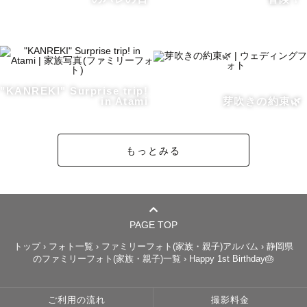
お申込み時は指名料が加算されていますが、

御依頼を頂いた後当方で変更いたします。どうぞご安心く
ださい。

撮影前のご相談等でも、内容についてご案内いたします。

"KANREKI" Surprise trip!
撮影についての不安がある方は

in Atami
芽吹きの約束🌿
いつでもお気軽に公式LINEよりお問い合わせください☺️

もっとみる
＊ごあいさつ＊

はじめまして！

数多のカメラマンの中から、

PAGE TOP
私のカメラマンページをご覧いただきありがとうございま
トップ
›
フォト一覧
›
ファミリーフォト(家族・親子)アルバム
›
静岡県
のファミリーフォト(家族・親子)一覧
›
Happy 1st Birthday🎂
す！

ラブグラファー「やぶ」と申します。

やぶさん、とお声がけいただけると嬉しいです！

ご利用の流れ
撮影料金