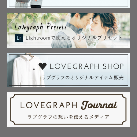
⏬️撮影経験のある神社仏閣さまは下記参照⏬️

静岡県内の神社さま、

山梨県・神奈川県の一部の神社さまにて

多数の撮影経験があります。

お宮参り、七五三など

神社さまでのご祈祷を含む撮影の際は是非ご用命くださ
い！

　🚨別途撮影許可・シャッター料がかかる場合がありま
す。

　お参りする神社さまが確定しましたら、ご希望の神社さ
まへお問い合わせをお願いいたします。

　また、シャッター料がかかる場合はゲスト様のご負担と
なります。ご了承ください。

　⛩️各神社様での撮影は、ご祈祷をすることが前提となり