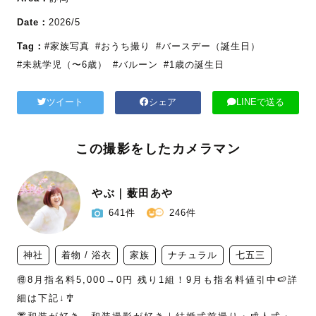
Date：
2026/5
Tag：
#家族写真
#おうち撮り
#バースデー（誕生日）
#未就学児（〜6歳）
#バルーン
#1歳の誕生日
ツイート
シェア
LINEで送る
この撮影をしたカメラマン
やぶ｜薮田あや
641件
246件
神社
着物 / 浴衣
家族
ナチュラル
七五三
🉐8月指名料5,000→0円 残り1組！9月も指名料値引中🍉詳
細は下記↓🎐
