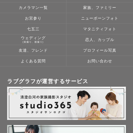
カメラマン一覧
家族、ファミリー
お宮参り
ニューボーンフォト
七五三
マタニティフォト
ウェディング
恋人、カップル
🥇ラブグラフ上位20％カメラマン

(前撮り、後撮り)
⭐️ゲスト満足度　平均評価5.0☆☆☆☆☆(MAX)

友達、フレンド
プロフィール写真
🗓️年間撮影件数150件以上

よくある質問
お問い合わせ
🙇指名率90％以上

🤱ナチュラルニューボーン認定フォトグラファー

ラブグラフが運営するサービス
👶お宮参り認定フォトグラファー

👘七五三認定フォトグラファー

💐ウエディング認定フォトグラファー

👨‍❤️‍💋‍👨LGBTQ＋フレンドリー認定フォトグラファー
