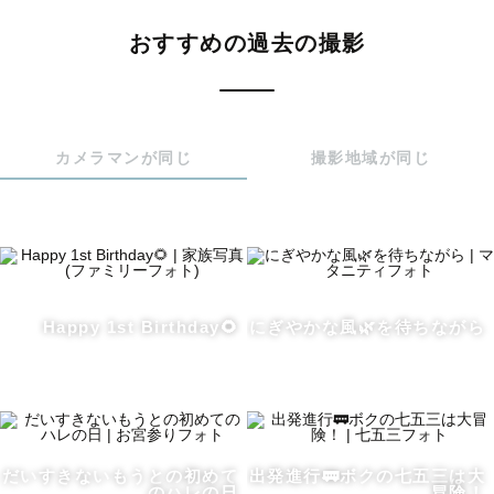
室内（おうち）フォトがおすすめです🏠

おすすめの過去の撮影
また、ロケーション撮影の場合はなるべく短いお時間で、

たくさんのバリエーションを撮影していきます。

「暑いから…💦」と臆せず、暑さ対策をしながら、スピー
ディに、外撮影を楽しみましょう！

カメラマンが同じ
撮影地域が同じ
この暑い時期に撮影いただく皆様に向けて、

指名料の早期申込割引を行います！

🎇８月の撮影は指名料0円

Happy 1st Birthday🌻
にぎやかな風🌿を待ちながら
🎐9月の撮影は指名料3,000円でお受けいたします

※ラブグラフ経由・スタンダードプラン以上の御依頼に限
ります。

 ご不明点ございましたら先にLINEを頂ければご回答いた
します！

だいすきないもうとの初めて
出発進行🚃ボクの七五三は大
のハレの日
冒険！