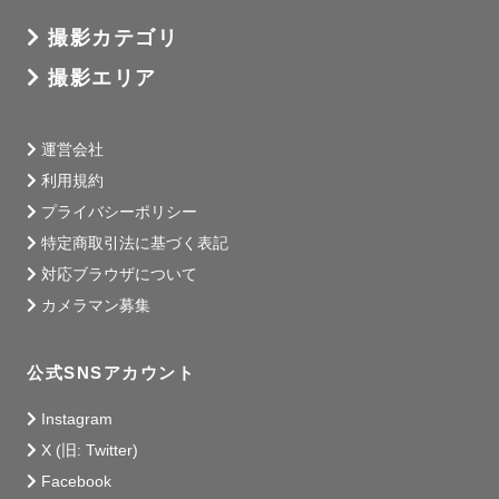
ます⛩️

撮影カテゴリ
　ご祈祷の予定がある方のみ、撮影同行をお受けいたしま
撮影エリア
す。予めご了承ください。

　※別日に改めてご祈祷される場合はこの限りではありま
せん。

運営会社
利用規約
プライバシーポリシー
特定商取引法に基づく表記
対応ブラウザについて
🎉サプライズ大好き🎉

カメラマン募集
誰かを驚かせたい時は私の出番です！

成功させるために、一生懸命考えます。

一緒にサプライズ時間を楽しみましょう！

公式SNSアカウント
あなたの家族の一員として…一緒に考え、一緒に笑い、

Instagram
一緒に泣かせてください。

X (旧: Twitter)
Facebook