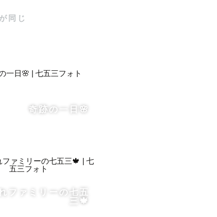
りの男の子２
が同じ


奇跡の一日🌸
しました。

？

れファミリーの七五
三🍁