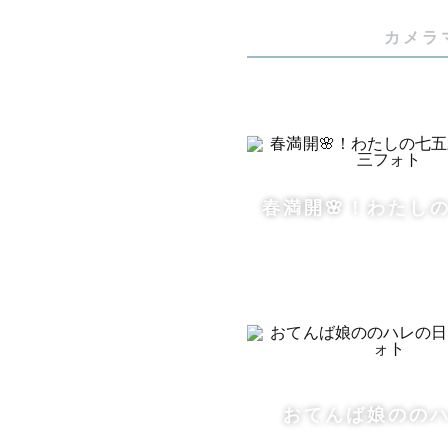
京都出身京
カメラ
人に日々鍛
お子様と遊
ぜひ、お宮
泣いたって
どうぞご安
春満開🌸！わたし
どんなお子
というのも
着物を着て
そして、当
「立たない
おてんば娘のの