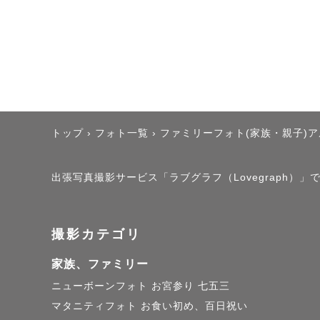
今考えれば
初めての場
そりゃグズ
親としてカ
自分の不甲
トップ
›
フォト一覧
›
ファミリーフォト(家族・親子)
全てが重な
出張写真撮影サービス「ラブグラフ（Lovegraph）
でも、その
結果、私が
撮影カテゴリ
はちゃめち
みんな笑顔
家族、ファミリー
今でもその
ニューボーンフォト
お宮参り
七五三
マタニティフォト
お食い初め、百日祝い