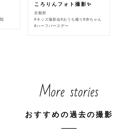
ただきます！

ころりんフォト撮影✨
京都府
寺院
#キッズ撮影会#おうち撮り#赤ちゃん
の多い京都の神社＊

#ハーフバースデー




More stories


、八坂神社、上賀茂神社は外部カメラマンの撮影は出来
承くださいませ。

おすすめの過去の撮影

