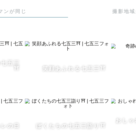
都在住のママカメラマンです！7歳と5歳のやんちゃ盛
マンが同じ
撮影地域
えてもらっているので、

びながら距離を縮めて撮影するのが得意です🦕✨

参りや七五三の撮影をさせてください👘

、イヤイヤしたって、恥ずかしがっても全然大丈夫！！

心してお任せください。"ありのままのいま” を残します
の七五三
⛩️
笑顔あふれる七五三⛩️
様もみんな違ってみんな良いのです☺️

。。。2年前。。。5歳と3歳の息子たちの七五三を経験
くれるかな？ちゃんと立ってくれるかな？グズらないかな
日。見事に不安は的中！

！笑わない！ぐっずぐず！！」の三拍子！

おしゃ
ハレの日
ぼくたちの七五三詣り⛩️