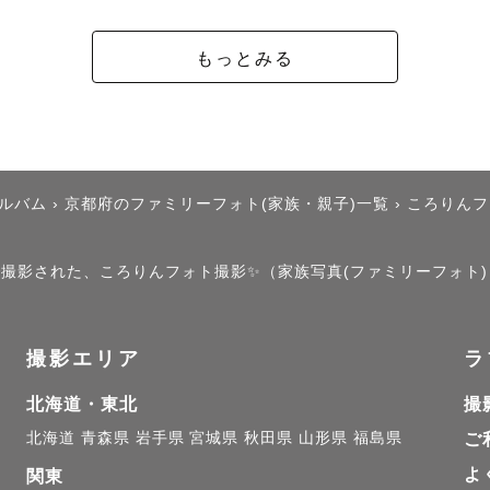
分かります。

所に着慣れない着物、大きなカメラ、妙にハイテンショ
もっとみる
リます。

メラマンさんへ申し訳ない気持ちと

斐なさと子どもへの苛立ち、

アルバム
›
京都府のファミリーフォト(家族・親子)一覧
›
ころりんフ
り「もう帰ろう」って途中で心が折れかけました。

」で撮影された、ころりんフォト撮影✨（家族写真(ファミリーフォト
時のカメラマンさんは待ってくれたのです。

息子たちを抱っことおんぶをして

撮影エリア
ラ
ゃな写真になったのですが

で満足そうな顔をしていて。。。

北海道・東北
撮
写真たちは宝物です。

北海道
青森県
岩手県
宮城県
秋田県
山形県
福島県
ご
よ
関東