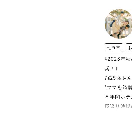
七五三
⁂2026
奨！）

7歳5歳や
”ママを綺麗
８年間ホテ
寝返り時期
「かずはっ