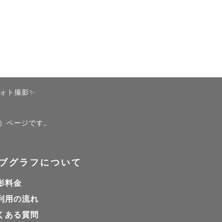
ンな親。笑

ォト撮影✨
)）ページです。
ブグラフについて
影料金
利用の流れ
くある質問