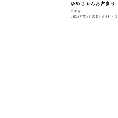
影させてい
ゆめちゃんお宮参り
京都府
#家族写真#お宮参り#神社・
＊撮影経験
・下鴨神社

・北野天満宮
・松尾大社

・御香宮神社
・今宮神社

・岡崎神社

・長岡天満宮
※平安神宮
で何卒ご了
＊自己紹介＊