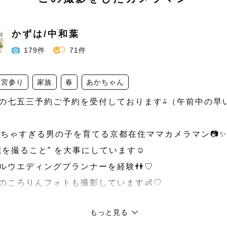
かずは/中和葉
179件
71件
お宮参り
家族
春
あかちゃん
年秋の七五三予約ご予約を受付しております⁂（午前中の早
んちゃすぎる男の子を育てる京都在住ママカメラマン📷✨

を撮ること” を大事にしています☺︎

ルウエディングプランナーを経験👫♡

のころりんフォトも撮影しています👶♡

もっと見る
てどんな人・・・？」
