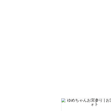
撮影に対す
･.｡ ｡:* .･ﾟ.
初めまして！
関西ラブグ
数あるカメ
大切な記念
カメラ目線
っていきた
いつ見返し