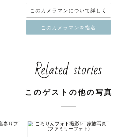
る想いなどを下記に綴っています☺️

このカメラマンについて詳しく
ﾟ･. ｡:* .･ﾟ.ﾟ･.  ｡:* .･ﾟ.ﾟ･.  ｡:* .･ﾟ.ﾟ･.  ｡:* .･ﾟ.ﾟ･.  ｡:


Related stories
ラファーのかずはです🌿

ラマンの中から見つけて下さりありがとうございます！

日や日常の幸せを一緒にカタチに残していきましょう☺️

このゲストの他の写真
のお写真ももちろん大事ですが、ナチュラルな自然な表
いと思ってます！

てもあったかい気持ちになるような思い出深い1枚1枚