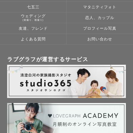
トで丁寧に時間をかけて編集作業を行い納品致します。

七五三
マタニティフォト
ウェディング
恋人、カップル
🦒【ゲストの皆様へ】

(前撮り、後撮り)
このページをここまで読んでくださった方。心からありが
友達、フレンド
プロフィール写真
とうございます。

よくある質問
お問い合わせ
皆様に会えることを、キリンのように首を長くしてお待ち
しております！！

ラブグラフが運営するサービス
東京は全域、山梨県(富士吉田周辺など)、神奈川県と埼玉
県の一部は交通費無料です！