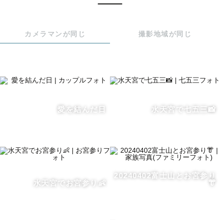
こんにちは！関東Lovegrapherの 鈴木大地 と申します!!

自然大好き、旅大好き、動物大好き1997年生まれの28歳で
カメラマンが同じ
撮影地域が同じ
す✨

周りからは”きりん”と呼ばれているのでお気軽に"きりんさ
ん"、"きりん"と呼んでください！！

愛を結んだ日
水天宮で七五三📸
🦒【撮影について】

楽しさ伝わるコミカルな写真からキリっとカッコいい写真
までゲスト様の雰囲気を活かした写真を得意としていま
す。

20240402富士山とお宮参り
撮影前に、ご依頼頂いた経緯やどんな写真が撮りたいかな
水天宮でお宮参り👶
👘
どヒアリングさせていただきます。

こんな写真が撮りたい！ここで撮りたい！などのご提案も
大歓迎です！お気軽にご相談ください。
