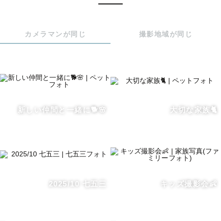
今ある幸せな瞬間を、一生の思い出に。

写真を通じて誰かの人生に寄り添いたい。

カメラマンが同じ
撮影地域が同じ
そんな想いでLovegraphのカメラマンになりました。

【主な活動範囲】

宮城県内の公共交通機関で伺える範囲であれば、出張いた
します🚃

往復3,000円以上かかる場合は、差額の交通費をいただい
新しい仲間と一緒に🐕🌸
大切な家族🐈
2025/10 七五三
キッズ撮影会👶