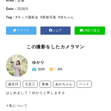
Area：
宮城
Date：
2026/5
Tag：
#キッズ撮影会
#家族写真
#赤ちゃん
ツイート
シェア
LINEで送る
この撮影をしたカメラマン
ゆかり
80件
4件
誕生日
七五三
家族
あかちゃん
ペット
はじめまして！ゆかりと申します☺️

⚪︎私について
