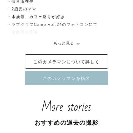
・仙台市在住

・2歳児のママ

・水族館、カフェ巡りが好き

・ラブグラフCamp vol.24のフォトコンにて

　最優秀賞受賞

もっと見る
⚪︎想い

〜当たり前の日常を大切に〜

このカメラマンについて詳しく
大切な人が隣にいて、

普通の日々が過ごせることって、

すごく幸せなことだと思います。

私は普段は病院で働いており、

More stories
「病気やケガで普段の生活が突然送れなくなり、当たり前
の日常がいかに幸せなことか気が付いた」という方に、た
くさん出会います。

おすすめの過去の撮影
そんな“当たり前“を大切に。
