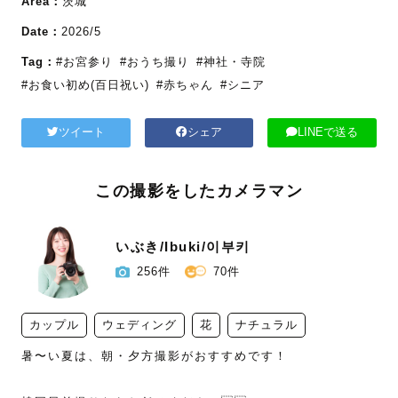
Area：
茨城
Date：
2026/5
Tag：
#お宮参り
#おうち撮り
#神社・寺院
#お食い初め(百日祝い)
#赤ちゃん
#シニア
ツイート
シェア
LINEで送る
この撮影をしたカメラマン
いぶき/Ibuki/이부키
256件
70件
カップル
ウェディング
花
ナチュラル
暑〜い夏は、朝・夕方撮影がおすすめです！
