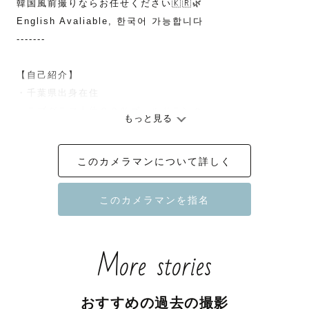
韓国風前撮りならお任せください🇰🇷🌿

English Avaliable, 한국어 가능합니다

-------

【自己紹介】

・千葉県出身在住

・ラブグラフ上位２０％ゴールドランク

もっと見る
・フリーランスカメラマン

・カナダ🇨🇦と韓国🇰🇷に留学

このカメラマンについて詳しく
コミュニケーション大好き人間です🌎💛

◎明るくリラックスできる雰囲気づくり

初めましてでも大丈夫！

More stories
『自然な表情が撮れた』

『楽しかった!』

おすすめの過去の撮影
のお声をいただきます！
