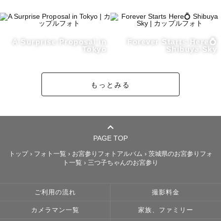
日差しが柔らかく、夕方がおすすめです！

（夏は15:00以降）

A Surprise Proposal in
Forever Starts Here💍
▼公式LINE登録▼

Tokyo
Shibuya Sky
https://lin.ee/AOlkPgn

もっとみる
日程が△や×の場合でも撮影できる場合がございます

お気軽にご連絡ください📮

お会いできること楽しみにしております☺️

PAGE TOP
トップ
›
フォト一覧
›
お宮参りフォトアルバム
›
茨城県のお宮参りフォ
ト一覧
›
三つ子ちゃんのお宮参り
【For Customers from Overseas🌏 】

ご利用の流れ
撮影料金
Thank you for visiting my website!

カメラマン一覧
家族、ファミリー
My name is Ibuki:)
