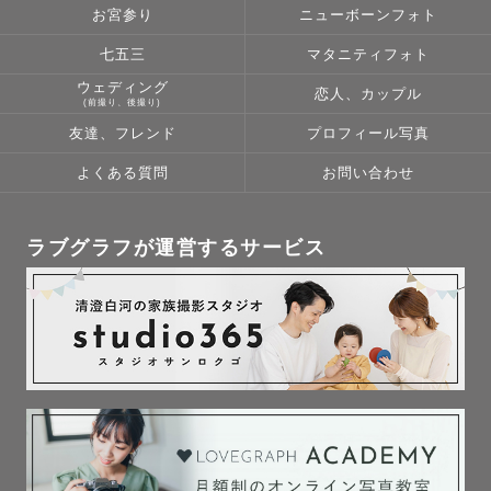
I’m happy to assist you in English 

お宮参り
ニューボーンフォト
and help you discover 

七五三
マタニティフォト
the best photo spots in Japan!

ウェディング
恋人、カップル
I also specialize in surprise proposal photography
(前撮り、後撮り)
💍

友達、フレンド
プロフィール写真
Let's capture the beauty of Japan 

よくある質問
お問い合わせ
and your unique story together:)

일본 현지 사진작가만이 담아낼 수 있는 

ラブグラフが運営するサービス
일본의 감성과 특별한 순간을 남깁니다✨

한국에 유학한 경험이 있어 

한국어로 편하게 연락 주세요💛
