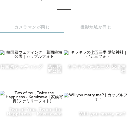
写真を残すだけでなく、

撮影した時間自体も素敵な思い出に✨

カメラマンが同じ
撮影地域が同じ
【活動エリア】

メイン：東京23区/千葉/埼玉

韓国風ウェディング 葛西臨
キラキラの七五三🌟 愛染神
海公園
社
※往復交通費が3000円を超える場合、

追加で交通費をご負担いただいております。

詳しくは公式LINEからお問い合わせください。

Two of You, Twice the
Happiness - Karuizawa
Will you marry me?
【おすすめの時間帯🕰️】
