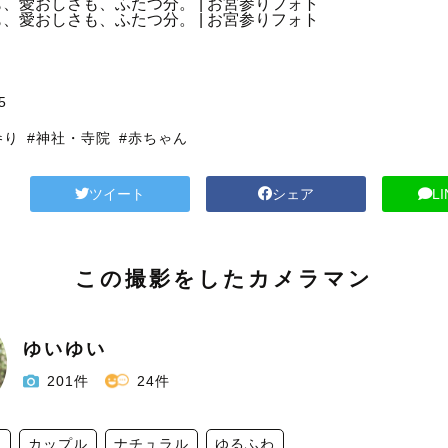
5
参り
#神社・寺院
#赤ちゃん
ツイート
シェア
L
この撮影をしたカメラマン
ゆいゆい
201件
24件
達
カップル
ナチュラル
ゆるふわ