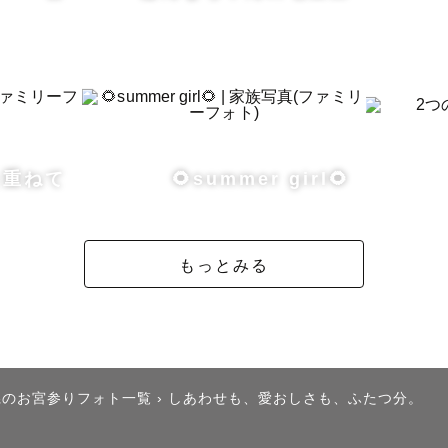
間を写真として残したいと思ったことがきっかけでした。
な日はもちろん、何気ない日常にもたくさんの愛おしい
っています。

い合った時間。

草。

を重ねて
🌻summer girl🌻
ないけれど、そこにある優しさ。

いつもの時間」を、そっと残せる撮影を大切にしています
した時に、

もっとみる
にこんな素敵な瞬間があったんだろう」

もらえるような写真をお届けします！

県のお宮参りフォト一覧
›
しあわせも、愛おしさも、ふたつ分。