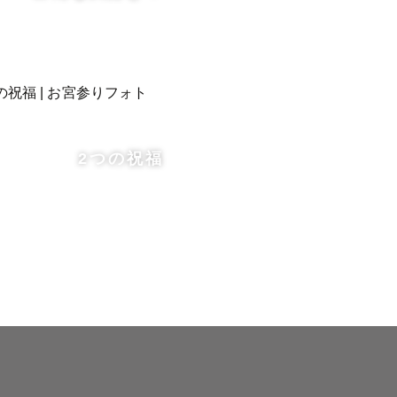


瞬間が溢れ
2つの祝福
。
