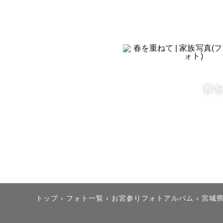
に、その瞬
私は、特別
ていると思
何気なく笑
ふとした仕
春
言葉にはし
そんな 「
写真を見返
「いつの間
そう感じて
トップ
›
フォト一覧
›
お宮参りフォトアルバム
›
宮城