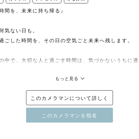
時間を、未来に持ち帰る』

何気ない日も。

過ごした時間を、その日の空気ごと未来へ残します。

の中で、大切な人と過ごす時間は、気づかないうちに過


もっと見る
、その日にしかない表情や空気感、その場に流れていた
たい。

このカメラマンについて詳しく
ることを忘れてしまうくらい自然なひとときを大切にし
切な人との時間にそっと寄り添う撮影を行います。

、いつものみなさまでお越しください♪
