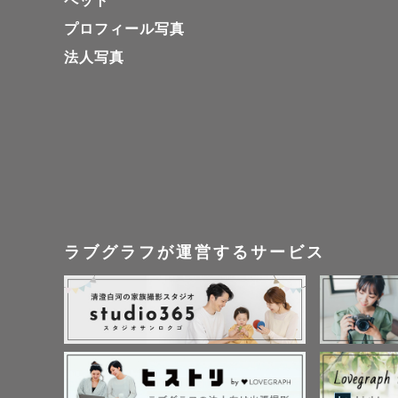
ペット
プロフィール写真
【③撮影ジ
法人写真
🍀ファミリ
お子さまと
七五三やお
るお写真は
うなアルバ
ラブグラフが運営するサービス
将来、お子
間や記憶を
🍀カップ