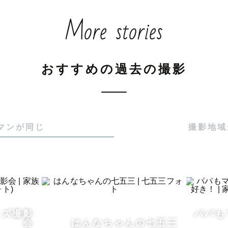
溶け込むカメラマン

More stories
れていることを忘れるような撮影時間

らしさをぎゅっと一冊に

おすすめの過去の撮影
マンが同じ
撮影地域
の想い】

の中で、ふと大切な人の何気ない表情やしぐさを「残し
ることはありませんか？

メラを手に取ったのも、自分の周りにいる大切な人との
ッズ撮影
パパも
いま良い表情してたな」「この瞬間が続けばいいな」と
会
はんなちゃんの七五三