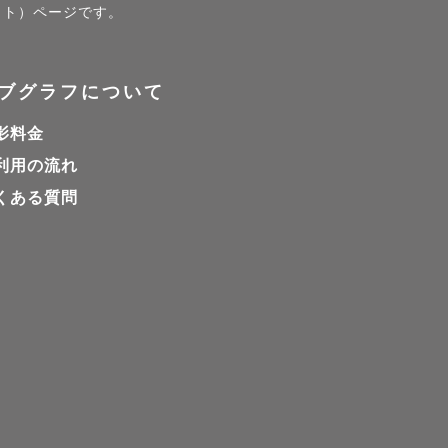
ォト）ページです。
ブグラフについて
影料金
ストカット
利用の流れ
や仕草も逃
くある質問