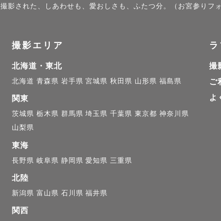
関して】

）」で撮影された、しあわせも、愛おしさも、ふたつ分。（お宮参りフ
ごしていたら、いつの間にか大切な瞬間が残っていた』

撮影エリア
ラ
時間を大切にしています。

北海道・東北
撮
れ慣れていない方もご安心ください！集合写真などのマ
北海道
青森県
岩手県
宮城県
秋田県
山形県
福島県
ご
大切にしながら、その日だからこそ生まれる自然な表情
よ
関東
いきます。

茨城県
栃木県
群馬県
埼玉県
千葉県
東京都
神奈川県
した時に、

山梨県
、楽しかったね」

東海
しいね」

長野県
岐阜県
静岡県
愛知県
三重県
いただけるような写真をお届けします♪

北陸
新潟県
富山県
石川県
福井県
関西