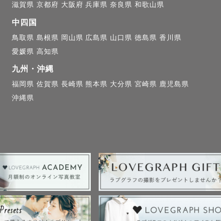
滋賀県
京都府
大阪府
兵庫県
奈良県
和歌山県
ャンルについて】

中四国
鳥取県
島根県
岡山県
広島県
山口県
徳島県
香川県
ー撮影🍀

愛媛県
高知県
遊びながら楽しく撮影いたします♪

九州・沖縄
福岡県
佐賀県
長崎県
熊本県
大分県
宮崎県
鹿児島県
宮参りについては、集合写真等ご参加された皆様全員の
沖縄県
もちろん大切に、その日の時間や空気感まで、未来へ持
ムを一緒に作っていきましょう！

さまが写真でその日のことを思い出した時に、ご家族と
やさしく思い出してくれるような写真をお届けします。

ル・ウェデイング・フレンド撮影🍀
