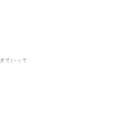
ぎていって
時間ごと、
ながら、み