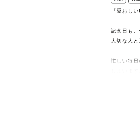
『愛おしい
記念日も、
大切な人と
忙しい毎日
しまいます。
だからこそ
写真に残し
撮影してい
なさまの大
肩肘張らず