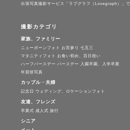
【②撮影に
出張写真撮影サービス「ラブグラフ（Lovegraph
『自然に過
撮影カテゴリ
そんな撮影
家族、ファミリー
写真を撮ら
ニューボーンフォト
お宮参り
七五三
マタニティフォト
お食い初め、百日祝い
もしっかり
ハーフバースデー
バースデー
入園卒園、入学卒業
さず残して
年賀状写真
写真を見返
カップル・夫婦
「この時間
記念日
ウェディング、ロケーションフォト
「私たちら
友達、フレンズ
そう思って
卒業式
成人式
旅行
シニア