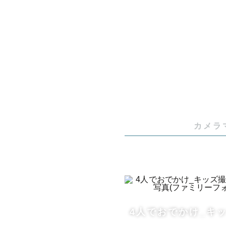
🍀 日常に
🍀 撮ら
🍀 その日
ーーー

カメラ
【①撮影へ
普段の生活
な」と感じ
わたしがカ
4人でおでかけ_キ
で、「あ、