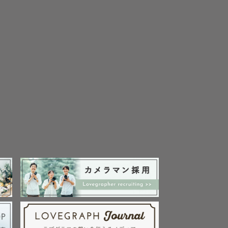
お顔がわか
ち帰れるよ
過ごした時