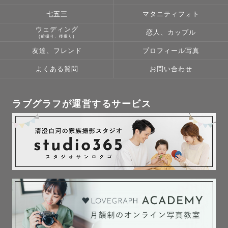
「撮られるのが苦手…」

七五三
マタニティフォト
「笑顔が不自然になりがち…」

ウェディング
恋人、カップル
「子供が人見知りで…」

(前撮り、後撮り)
友達、フレンド
プロフィール写真
緊張しがちな撮影も、

よくある質問
お問い合わせ
安心して任せていただけるよう

お子さまも、ご家族も、

ゆっくりペースで大丈夫です。

ラブグラフが運営するサービス
安心して楽しんでもらえる時間に

したいと思っています。

✅スケジュールについて

日程が×や△になっている日でも、

場所や時間によっては撮影可能な日もあります。

ご要望・ご相談などありましたら
