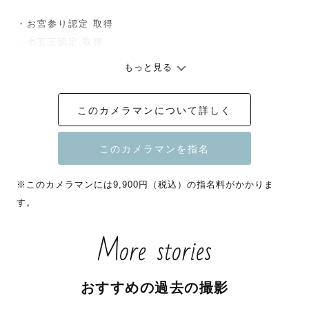
・お宮参り認定 取得

・七五三認定 取得

・ナチュラルニューボーン認定 取得

もっと見る
_ _ _ _ _ _ _ _ _ _ _ _ _ _ _ _ _ _ _ _ _ _ _ _ _ _ _ 
_ _ _ _ _

このカメラマンについて詳しく
数あるカメラマンページの中から、

興味を持っていただきありがとうございます。

中四国Lovegrapherの「おで」と申します☺️

※このカメラマンには9,900円（税込）の指名料がかかりま
す。
✅「おで」ってこんな人

More stories
1982年8月生まれ。

広島県の尾道市出身で、

3児のパパカメラマンです。

おすすめの過去の撮影