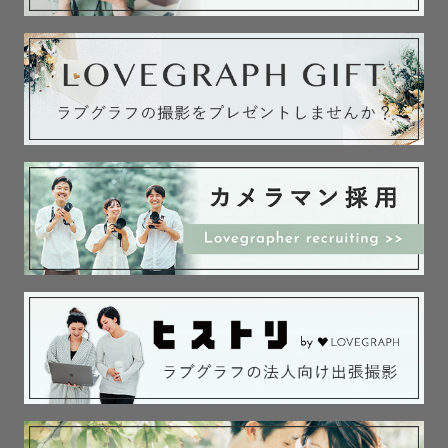
公式LINEからお気軽にご連絡ください。

✅撮影許可について

七五三・お宮参り撮影を希望される際は

希望される神社さまへ撮影可能かどうか

必ずご確認いただいております。

（全カメラマン共通）

神社さまによっては、

出張撮影を許可していない場合があります。

トラブル回避のためにも、

ご依頼前にご確認をお願いいたします。

①商用撮影

②カメラマンが同行する出張撮影

であることをお伝えください
