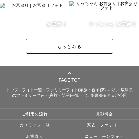
「この日、撮ってよかった」――

そんなふうに、何年経っても

お宮参り
りっちゃん お宮参り
思ってもらえるような写真を

届けたいと思っています。

もっとみる
見返すたびに家族のあたたかさや

成長を感じられる一枚を、

大切に残します。

✅撮影について

PAGE TOP
トップ
›
フォト一覧
›
ファミリーフォト(家族・親子)アルバム
›
広島県
のファミリーフォト(家族・親子)一覧
›
バラ撮影会＠春日池公園
はじめましての撮影が、

不安よりも「楽しかった」で

終われるように。

ご利用の流れ
撮影料金
心地よい空気づくりを

カメラマン一覧
家族、ファミリー
心がけています。

お宮参り
ニューボーンフォト