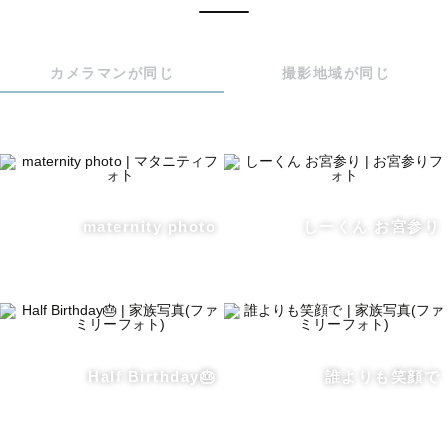
特技は、

「ぜんぜん人見知りされない事」

「じぃじばぁばと仲良くなる事」

カメラマンが同じ
撮影地域が同じ
です！

→なんで「おで」？

妻を笑わせようと思って

「おれ」を「おで」に。

maternity photo
しーくん お宮参り
冗談で始まった呼び名が、

そのまま「おでさん」に

定着しました。

✅写真に込める想い

Half Birthday🎂
誰よりも笑顔で
「この日、撮ってよかった」と、

未来のあなたに思ってもらえる

写真を残したい。
