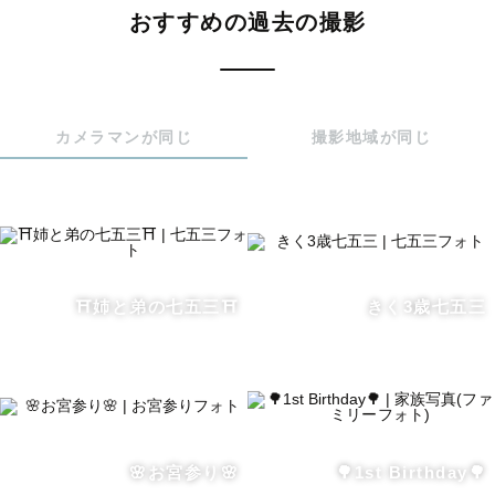
クスッと笑えるようなオフショット写真

おすすめの過去の撮影
が大好きで得意です☺

『写真を残したい』『撮ってあげたい』を思うこと自体が
カメラマンが同じ
撮影地域が同じ
愛だと思っています。

その想いごと記録して残せるようにシャッターを切ってい
ます。

ストロボやLEDも所持しておりますので、屋外だけでなく
屋内や夜間の撮影もお任せください！

⛩姉と弟の七五三⛩
きく3歳七五三
大人数の撮影も慣れております💪

🌸お宮参り🌸
🌳1st Birthday🌳
【　得意ジャンル　】
