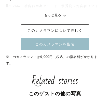
🎖️2026年　社内四半期アワード　優秀賞（お宮参りフォ
ト）

もっと見る
指名料は予約時期により変動いたします🙇‍♀️

このカメラマンについて詳しく
お写真を公開いただける方には割引がございます🉐（2026
年4月より/みてねからのご依頼はシステム上対象外）

※このカメラマンには9,900円（税込）の指名料がかかりま
す。
☀️屋外での撮影のおすすめの時間帯☀️

午前は9時頃までの開始、午後は15時以降がおすすめです
Related stories
☺︎

（お昼前後は神社や公園が混雑しますので人が写り込みや
すく、日差しも強いのでお顔に強い影が入りやすい時間帯
このゲストの他の写真
です）
