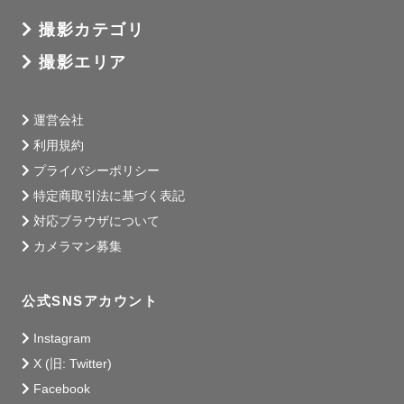
【　撮影をご検討中の方へ　】

撮影カテゴリ
スケジュールが×になっている日程や時間帯でも、撮影場所
によってはお受けできる場合がございます。

撮影エリア
お気軽に下記公式LINEよりお問い合わせください。

運営会社
利用規約
【　撮影エリア　】

プライバシーポリシー
埼玉・東京を中心に、千葉・神奈川も一部地域で対応して
特定商取引法に基づく表記
おります。

交通費をご負担いただければ全国どこへでも参ります✈

対応ブラウザについて
※埼玉県朝霞市より伺います。往復3,000円を超える場合
カメラマン募集
には別途交通費をいただいております。

公式SNSアカウント
【　最後に　】

Instagram
中学生の頃「どんなに楽しかった思い出もずっと鮮明には
X (旧: Twitter)
覚えていられないんだ…！😨」と子供ながらに人間の記憶
Facebook