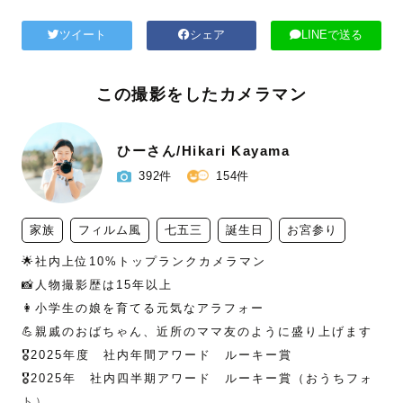
ツイート
シェア
LINEで送る
この撮影をしたカメラマン
ひーさん/Hikari Kayama
392件
154件
家族
フィルム風
七五三
誕生日
お宮参り
🌟社内上位10%トップランクカメラマン

📸人物撮影歴は15年以上

👩小学生の娘を育てる元気なアラフォー

💪親戚のおばちゃん、近所のママ友のように盛り上げます

🎖️2025年度　社内年間アワード　ルーキー賞

🎖️2025年　社内四半期アワード　ルーキー賞（おうちフォ
ト）
