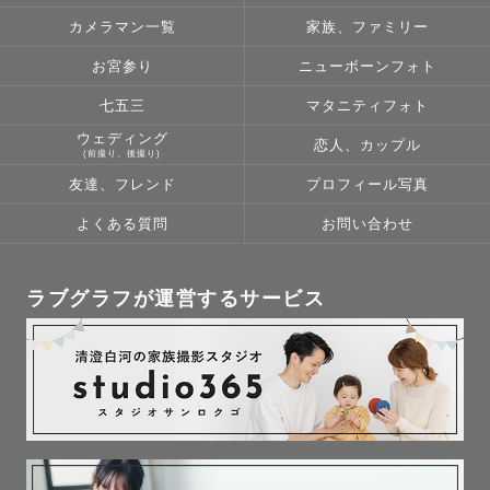
ストーリーが見えるように産着を着せている準備風景から
カメラマン一覧
家族、ファミリー
お撮りします📸

もちろん産着を着せるお手伝いもいたしますのでご安心く
お宮参り
ニューボーンフォト
ださい。

七五三
マタニティフォト
ウェディング
恋人、カップル
(前撮り、後撮り)
友達、フレンド
プロフィール写真
よくある質問
お問い合わせ
🐸　わたしについて　🐸

九州出身、埼玉県朝霞市在住のアラフォーママです。

家族構成は、夫👨、小学生の娘👧、保護猫🐈、熱帯魚🐟、
ラブグラフが運営するサービス
カエル🐸、ヤモリ🦎

好奇心旺盛で、人と話すことが大好きです。

撮影中はかしこまった感じというより、近所のおばちゃ
ん、近所のママ友のように盛り上げるのが得意です。

わいわいにぎやかで楽しい撮影はお任せください☺︎
