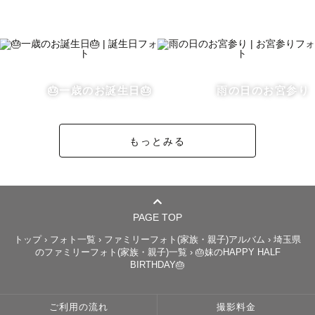
ファミリー撮影が得意です。

毎日が忙しすぎて一瞬で過ぎてしまう子育ての記録を残し
ませんか？

わちゃわちゃしたありのままの家族写真はおまかせくださ
い🌸

🎂一歳のお誕生日🎂
雨の日のお宮参り
お子さまのピンショットだけでなく、見守る大人のみなさ
まごと切り取るのが得意です。将来大きくなったお子さま
が見てフフッとあたたかい気持ちになってくれるタイムカ
もっとみる
プセルのようなお写真を目指しています。

お子さまが撮られること自体がつまらなかったとなってし
PAGE TOP
まわないように、一緒に遊びながらお子様のペースで撮る
トップ
›
フォト一覧
›
ファミリーフォト(家族・親子)アルバム
›
埼玉県
ことを心がけております☺︎

のファミリーフォト(家族・親子)一覧
›
🎂妹のHAPPY HALF
BIRTHDAY🎂
🍼お宮参り🍼

ご利用の流れ
撮影料金