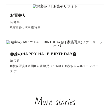
お宮参り
はじめまして！ひかりと申します。気軽に「ひーさん」っ
長野県
て呼んでください。

#お宮参り#家族写真
人の一瞬の表情、眼差しを切り撮ることが楽しくてずっと
カメラを握っています。

🎂妹のHAPPY HALF BIRTHDAY🎂
他にもスクールフォト(幼稚園、保育園、小学校)の撮影、
埼玉県
キッズ向けフォトスタジオでの撮影もしており、瞬発力は
#家族写真#公園#未就学児（〜6歳）#赤ちゃん#ハーフバー
鍛えられております📸子どもが大好きです☺︎

スデー
カメラを意識した目線のある写真より

More stories
家族や大切な人へ向けた何気ない表情を切り取った写真

声が聴こえてきそうな賑やかな写真
