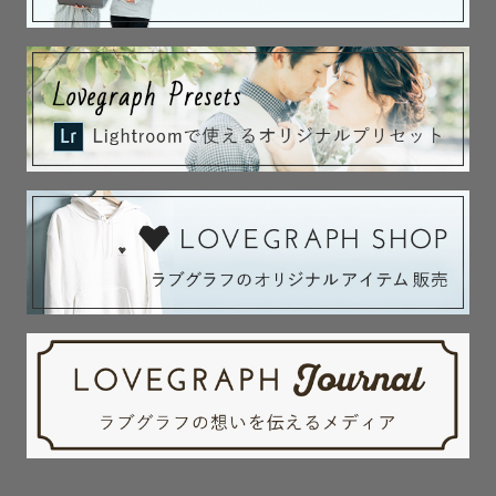
…など、ご負担にならない範囲でかまいませんのでお聞か
せください☺

まだ何も決まってないから相談したい、おすすめを知りた
い等も大歓迎です。一緒に作戦会議しましょう！✨どんな
些細なことでもお気軽にご相談ください◎

【　貸出可能な小道具　】

ご希望のものがございましたらお申し付けください。

七五三🌸番傘、千歳飴風ボード（木製）

バースデー🌸白いコットンのレジャーシート、木製バース
デーケーキ、黒板メッセージボード、サングラス等
