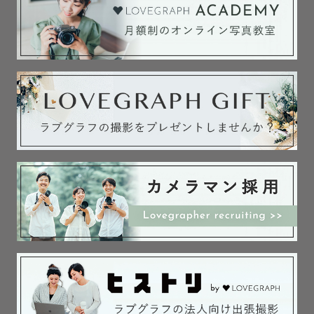
🫶　すきなもの　🫶

音楽（邦洋問わずロックバンド）

よさこい鑑賞(北海道や高知まで追っかけ✈️)

マンガ・アニメ・ゲーム（オタクです）

とんこつラーメン（うまかっちゃんはソウルフード）

【　事前のお打ち合わせ　】

ゲスト様だけのオーダーメイドの撮影をするために、文章
orビデオ通話で事前にヒアリングをさせていただいており
ます📝

・撮影時にやってみたいこと

・使いたいアイテム

・お好みの雰囲気

・撮影に臨む想い
