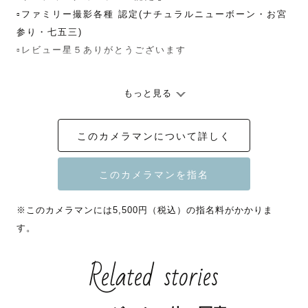
▫️ファミリー撮影各種 認定(ナチュラルニューボーン・お宮
参り・七五三)

▫️レビュー星５ありがとうございます

もっと見る
ーーー撮影にこめる想いーーー

このカメラマンについて詳しく
写真を見返すと、景色だけではなく、その時の想いも思い
出すことができます。

幸せな気持ち・大切な人への愛おしさ・未来への決意…

誠実に寄り添い、大切な想いをお写真にのせてお届けしま
※このカメラマンには5,500円（税込）の指名料がかかりま
す🕊️

す。
テンプレートではなく、

Related stories
”わたし(たち)らしさ”を

大切にしております
