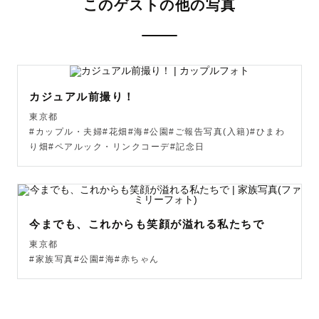
このゲストの他の写真
どんな時間を過ごされたいか？

お好きなこと

大切にされたいこと

お人柄に寄り添えるようお伺いしながら、一緒につくりあ
げることを大切にしております。

カジュアル前撮り！
東京都
ご希望の方には撮影前にオンラインでお打ち合わせもござ
#カップル・夫婦#花畑#海#公園#ご報告写真(入籍)#ひまわ
います◎

り畑#ペアルック・リンクコーデ#記念日
大切な思い出を残すお手伝いができましたら嬉しいです🎞️

ご相談だけでもお気軽に下記の公式LINEよりご連絡くださ
今までも、これからも笑顔が溢れる私たちで
いませ✉️

東京都
#家族写真#公園#海#赤ちゃん
ーーー撮影についてーーー

ナチュラルな雰囲気が得意です☽
