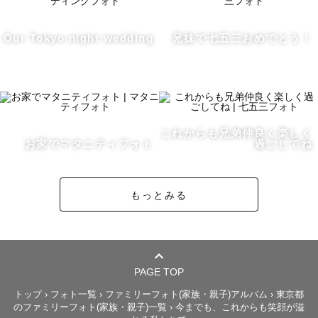
指名料に関してリピーター割引ございますので、事前にご
Our Tokyo night wedding
兄妹で七五三おめでとう！
相談くださいませ

ーーーわたしについてーーー

▫️すきなこと

・カップルやご夫婦、家族など大切な人といる時の表情を
これからも兄弟仲良く楽しく
お家でマタニティフォト
過ごしてね
見ることが私の幸せの源です。カメラマンになったのもそ
の理由です。

もっとみる
・自然に触れるのが好きで、気持ちをリフレッシュしたい
時は緑や海辺に行き、穏やかに過ごすことが多いです。

撮影も公園や海辺での経験が豊富で緊張しすぎず、心落ち
PAGE TOP
着く時間になれば良いなと思っています🍀

トップ
›
フォト一覧
›
ファミリーフォト(家族・親子)アルバム
›
東京都
のファミリーフォト(家族・親子)一覧
›
今までも、これからも笑顔が溢