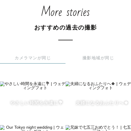
撮影中はリラックスいただけるよう、穏やかな空気感を心
More stories
がけております。

▫️エリア：関東を中心にご希望の場所へお伺いします

おすすめの過去の撮影
※場所により交通費をご相談させていただくことがござい
ます

▫️ジャンル：カップル・ウエディング・ファミリー・フレン
カメラマンが同じ
撮影地域が同じ
ド等

自然の中/街撮り/ご自宅/自社仏閣 様々な場所で撮影経験ご
ざいます

とくに、自然の中でのナチュラルな撮影が経験豊富です🌿

やさしい時間を永遠に💐
夫婦になるおふたりへ🍀
▫️お仕上げ：1枚1枚レタッチで綺麗にお仕上げします✍️

景色やお洋服・ヘアメイク等のこだわりを綺麗に残せるよ
う自然なお色味でお仕上げします。
