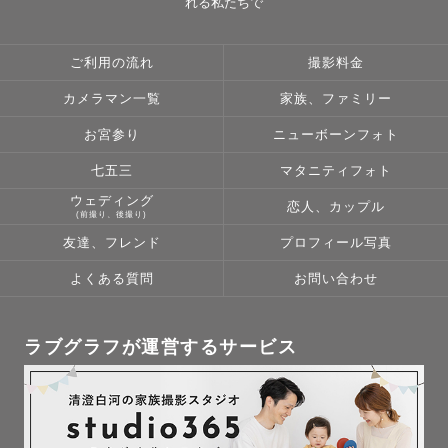
れる私たちで
・子供と遊ぶのが大好き！

学生時代は小学生向け塾の先生もしており、小さい子には
ご利用の流れ
撮影料金
慣れております。

カメラマン一覧
家族、ファミリー
一緒に遊びながら楽しく思い出を残しましょう♪

お宮参り
ニューボーンフォト
▫️English OK

七五三
マタニティフォト
I have  experience photographing foreign tourists. 

ウェディング
Let's make memories while sightseeing in Tokyo.

恋人、カップル
(前撮り、後撮り)
友達、フレンド
プロフィール写真
よくある質問
お問い合わせ
最後までお読みいただき、ありがとうございます☺️

ラブグラフが運営するサービス