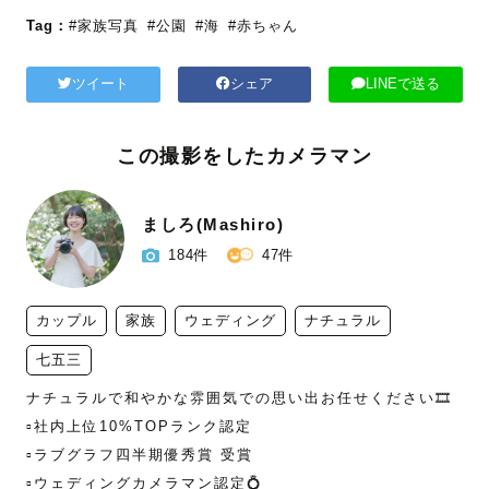
Tag：
#家族写真
#公園
#海
#赤ちゃん
ツイート
シェア
LINEで送る
この撮影をしたカメラマン
ましろ(Mashiro)
184件
47件
カップル
家族
ウェディング
ナチュラル
七五三
ナチュラルで和やかな雰囲気での思い出お任せください🎞️

▫️社内上位10%TOPランク認定

▫️ラブグラフ四半期優秀賞 受賞

▫️ウェディングカメラマン認定💍
