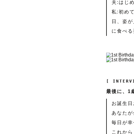
夫:はじ
私:初め
日、姿が
に食べる
[ INTERV
最後に、1
お誕生日
あなたが
毎日が幸
これから