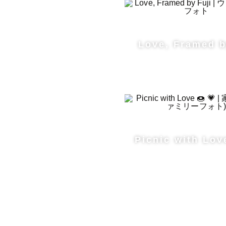
える賞

Love, Framed b
┈┈┈┈┈
/   FOR  
Available i
Picnic with Love
Hi! I'm a 
Please feel
⁡

I have bee