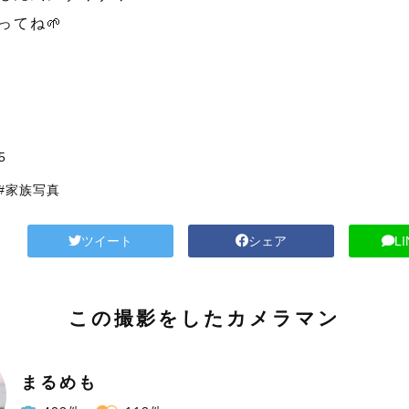
ってね🌱
5
#家族写真
ツイート
シェア
L
この撮影をしたカメラマン
まるめも