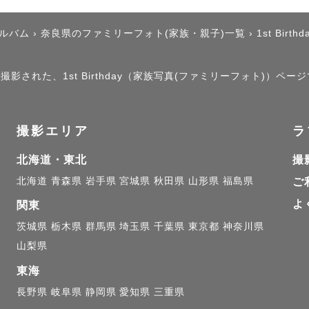
rest assured that I can communicate in English wi
アルバム
›
奈良県のファミリーフォト(家族・親子)一覧
›
1st Birthd
g forward to meeting you.

撮影された、1st Birthday（家族写真(ファミリーフォト)）ペー


撮影エリア
ラ
北海道・東北
撮
﹋﹋﹋﹋﹋﹋﹋﹋﹋

北海道
青森県
岩手県
宮城県
秋田県
山形県
福島県
ご
よ
関東
 👤

茨城県
栃木県
群馬県
埼玉県
千葉県
東京都
神奈川県
山梨県
東海
長野県
岐阜県
静岡県
愛知県
三重県
て！
