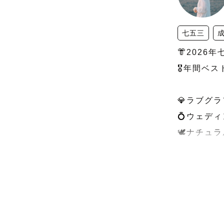
七五三
👘2026年
🎖️年間ベ
💎ラブグ
💍ウェデ
🕊️ナチュ
﹋﹋﹋﹋﹋
👘2026
一年で一番