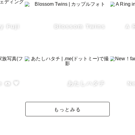
y Fuji
Blossom Twins
A 
┈┈┈┈┈┈┈┈┈┈┈┈┈┈┈┈┈

ENGLISH  SPEAKERS   /

n English :)

 🍩 💗
あたしハタチ
N
photographer Arisa, based in Tokyo and Kyoto.

 free to call me “Arisa”😊

もっとみる
n to Canada to study English and work for a year.
