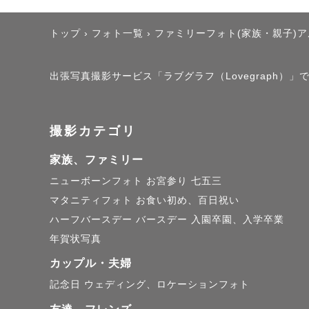
So please 
problem✨

トップ
›
フォト一覧
›
ファミリーフォト(家族・親子)
⁡

I'm lookin
出張写真撮影サービス「ラブグラフ（Lovegraph）」で
Thank you!
撮影カテゴリ
家族、ファミリー
﹋﹋﹋﹋﹋
ニューボーンフォト
お宮参り
七五三
マタニティフォト
お食い初め、百日祝い
ハーフバースデー
バースデー
入園卒園、入学卒業
👤 私について
年賀状写真
カップル・夫婦
記念日
ウェディング、ロケーションフォト
はじめまし