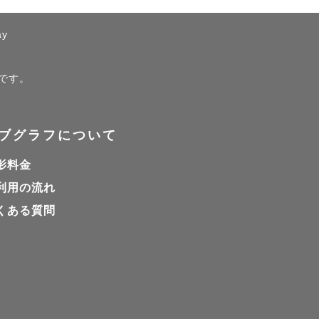
thout any 
ay
ジです。
ブグラフについて
影料金
利用の流れ
くある質問