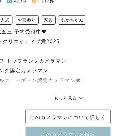
423件
113件
成人式
お宮参り
家族
あかちゃん
七五三 予約受付中💖

ストクリエイティブ賞2025

ラフ トップランクカメラマン

ィング認定カメラマン

ラルニューボーン認定カメラマン🕊️

もっと見る
﹋﹋﹋﹋﹋﹋﹋﹋﹋

このカメラマンについて詳しく
年 七五三予約受付中

予約が埋まりやすいシーズンですので、気になる方はお