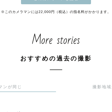


※このカメラマンには22,000円（税込）の指名料がかかります。
ュール上は✖️でも、時間帯や場所によってはお受けでき
公式LINEまでお問い合わせください！

More stories
┈┈┈┈ 受賞歴 ┈┈┈┈┈┈┈┈┈

おすすめの過去の撮影
️四半期アワード2024 優秀賞

️四半期アワード2022 新人賞

マンが同じ
撮影地域
aph award ベストクリエイティブ賞】

観を持ってラブグラフ全体のクリエイティブを引き上げ