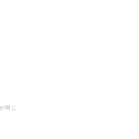
ることもあり
が同じ
たことを讃