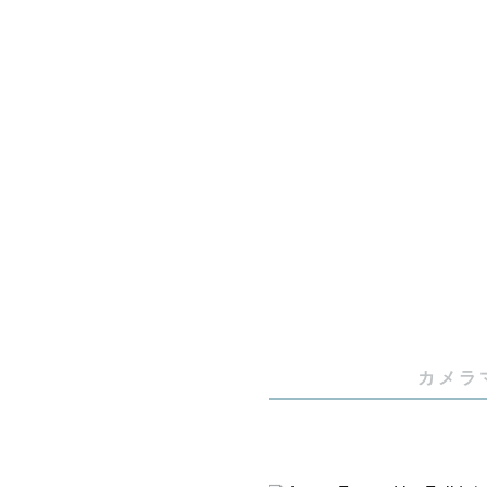
絡ください！
🌟スケジ
ますので、
┈┈┈┈┈
   　🏆2025年度ベストクリエイティブ賞

　　   🎖
　　   🎖
カメラ
【Lovegr
独自の世界