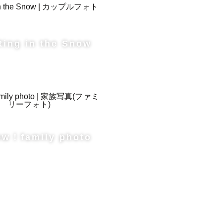
Ring in the Snow
ew！family photo