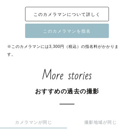
　⛩️神社様での撮影は、撮影の可否を事前にご確認お願い
しています。

このカメラマンについて詳しく
　また、その神社でご祈祷を受けられる方のみのご依頼に
限らせていただいています。

（後日、受けられる方は事前にお教えくださいませ🙇‍♀️）

　神社様・ゲスト様・他の参拝者様皆様にとって良い撮影
※このカメラマンには3,300円（税込）の指名料がかかりま
体験になるよう努めていますので、ご了承くださいませ。

す。
More stories
【私について】

生まれも育ちも千葉県松戸市です

千葉県での撮影をお考えの方は是非お任せください！

おすすめの過去の撮影
どんなシチュエーションもヒアリングしながら丁寧に撮影
させていただきます。

カメラマンが同じ
撮影地域が同じ
何気ない瞬間を捉えるのが得意で

「私、こんな表情をしてたんですね」
