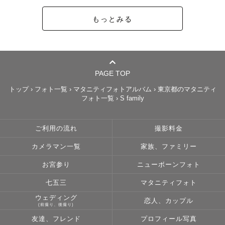
「喜ばれ事の更に向こう側」がある事を知り

もっとみる
私ももっとそこを極めたいと思いました。

なのでこうして、ラブグラファーとして皆様にお会いでき
る事が

とても嬉しいです。

ゲストの皆様の健やかなる時も病める時も寄り添えるカメ
PAGE TOP
ラマンでいたいです。

トップ
›
フォト一覧
›
マタニティフォトアルバム
›
東京都のマタニティ
フォト一覧
›
S family
是非、ハレの日も何気ない日も

かけがえのない一瞬を撮影させてください！

ご利用の流れ
撮影料金
カメラマン一覧
家族、ファミリー
【撮影について】

「貴方の映画」をイメージしながら

お宮参り
ニューボーンフォト
その人達だけが作る一瞬を大事にしています

七五三
マタニティフォト
丁寧にヒアリングさせていただきたいので

ウェディング
恋人、カップル
オンライン、オフラインなどの事前打ち合わせも可能で
(前撮り、後撮り)
す。

友達、フレンド
プロフィール写真