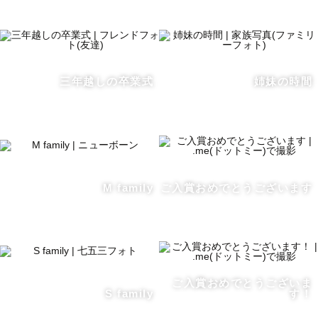
と感想を頂く事が多いです。

どんな状況も素敵に切り取ります。

【神社様での撮影につきまして】

三年越しの卒業式
姉妹の時間
　⛩️神社様での撮影は、撮影の可否を事前にご確認お願い
しています。

　また、後日も含めその神社でご祈祷を受けられる方のみ
のご依頼に限らせていただいています。

　神社様・ゲスト様・他の参拝者様皆様にとって良い撮影
M family
ご入賞おめでとうございます
体験になるよう努めていますので、ご了承くださいませ。

【ラブグラフに込める思い】

母親が亡くなった時に

ご入賞おめでとうございま
人に喜ばれる事がしたいと思ってカメラを始めました。

S family
す！
ラブグラフに出会った時に
