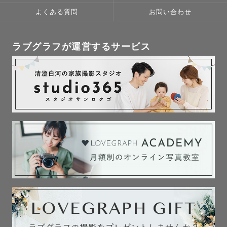
よくある質問
お問い合わせ
「こんな事したい」「こんな色味がいい」

「○○さんみたいなの」などご要望お聞かせください。

ラブグラフが運営するサービス
また

「ポージング苦手」「笑うの苦手」

「忙しくて打ち合わせの時間取れないかも・・・」

などのご不安な点もご相談ください。

前職ではお子様に関わる仕事をしていました。

4年間で1万人お会いしていた事もあり

年齢、性別、性格問わず仲良くなれるのが自慢です。

その経験を活かしカメラマン向けトレーナーもしていまし
た。

様々な経験をしているので

どんな状況でも対応可能です！！
