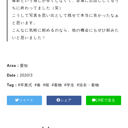
撮影という感じが全くしなくて、普通にお話ししてるう
ちに終わってました（笑）
こうして写真を思い出として残せて本当に良かったなぁ
と思います。
こんなに気軽に頼めるのなら、他の機会にもぜひ頼みた
いと思いました！
Area：
愛知
Date：
2020/3
Tag：
#卒業式
#春
#桜
#着物
#学生
#浴衣・着物
ツイート
シェア
LINEで送る