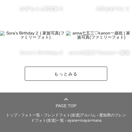
ゆずちゃん初宮参り
入学おめでとう
Sora's Birthday２
anna七五三♡kanon一歳祝
もっとみる
PAGE TOP
トップ
›
フォト一覧
›
フレンドフォト(友達)アルバム
›
愛知県のフレン
ドフォト(友達)一覧
›
ayane×maya×mana