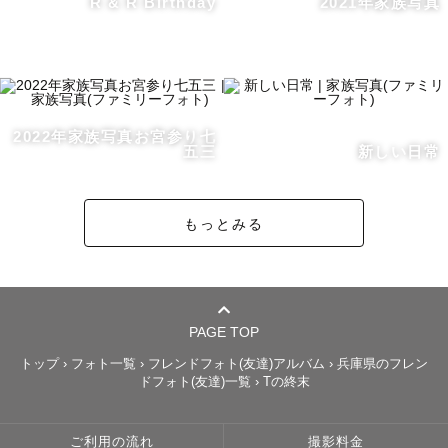
R & R Birthday
2021年家族写真
います😊♬
2022年家族写真お宮参り七
五三
新しい日常
もっとみる
PAGE TOP
トップ
›
フォト一覧
›
フレンドフォト(友達)アルバム
›
兵庫県のフレン
ドフォト(友達)一覧
›
Tの終末
ご利用の流れ
撮影料金