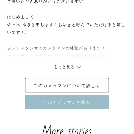
ご覧いただきありがとうございます♡

はじめまして！

佐々木 ゆきと申します！おゆきと呼んでいただけると嬉し
いです＊.

フォトスタジオでカメラマンの経験があります！

ナチュラルニューボーンフォトの撮影が可能です◎

もっと見る
結婚を機に退職しましたが、ひとの幸せを形にできる喜び
を忘れられず、ラブグラファーになりました！

このカメラマンについて詳しく
2021年に第一子、

2023年に双子を出産し、

現在は34歳、

三兄弟の母カメラマンです( ˆoˆ )/

More stories