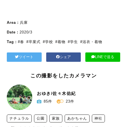
Area：
兵庫
Date：
2020/3
Tag：
#春
#卒業式
#学校
#着物
#学生
#浴衣・着物
ツイート
シェア
LINEで送る
この撮影をしたカメラマン
おゆき/佐々木佑紀
85件
23件
ナチュラル
公園
家族
あかちゃん
神社