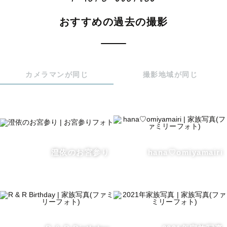
ナチュラルな撮影が得意ですが、

おすすめの過去の撮影
写真スタジオならではのカッチリしたポージングも撮影可
能です◎

カメラマンが同じ
撮影地域が同じ
キラキラした幸せな瞬間を残したい。

そして、何年後かに見たときにキラキラした瞬間がよみが
えるきっかけになる、そんなお写真をご提供していけたら
と思います。

澄依のお宮参り
hana♡omiyamairi
短い時間ではありますが、ゲストさまのお気持ちに寄り添
って撮影させていただき、私自身も楽しんで、その幸せな
時間を写真という形に残せるよう精一杯努めます☺︎

ここまで読んでくださりありがとうございます(*^^*)

日程などのご相談はお気軽にご連絡ください！お待ちして