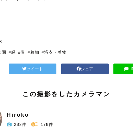
川
3
公園
#緑
#青
#着物
#浴衣・着物
ツイート
シェア
L
この撮影をしたカメラマン
Hiroko
282件
178件