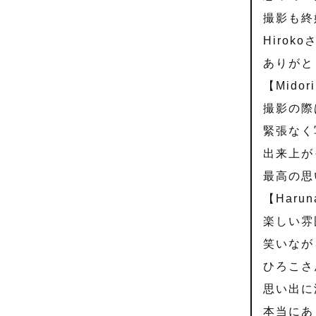
撮影も終
Hiro
ありがと
【Midor
撮影の際
緊張なく
出来上が
最高の思
【Haru
楽しい雰
笑いなが
ひろこさ
思い出に
本当にあ