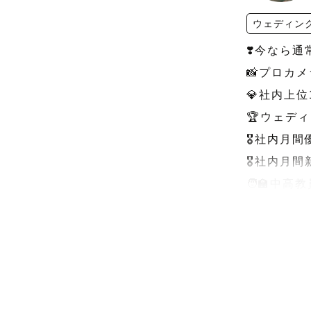
ウェディン
❣️今なら
📸プロカメ
💎社内上位
🏆ウェデ
🎖️社内月
🎖️社内月間
🧑‍🏫中
-------------
はじめまして☺
💐これか
私自身、写