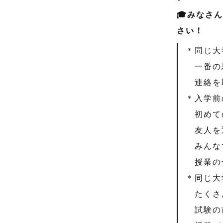
🎓みなさ
さい！
＊同じ大
一番の思
連絡を取
＊入学前
初めて
友人を
みんな
授業の合
＊同じ大
たくさん
試験の前