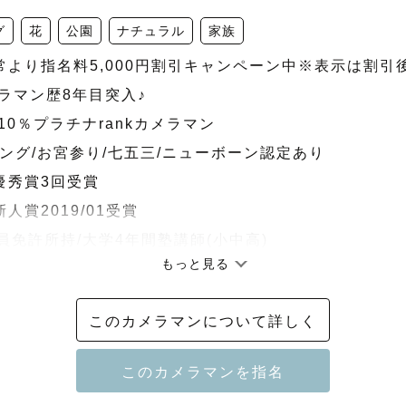
グ
花
公園
ナチュラル
家族
通常より指名料5,000円割引キャンペーン中※表示は割引後
ラマン歴8年目突入♪

10％プラチナrankカメラマン

ィング/お宮参り/七五三/ニューボーン認定あり

間優秀賞3回受賞

新人賞2019/01受賞

高教員免許所持/大学4年間塾講師(小中高)

もっと見る
----------

️Hirokoといいます!!

このカメラマンについて詳しく
ら撮影させていただくゲストのみなさまへ

真を見返す時間がとても好きで幸せです。
