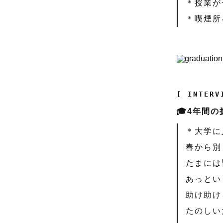
＊授業が
＊喫煙所
[ INTERV
🎓4年間
＊大学に
春から別
たまには
あっとい
助け助け
たのしい